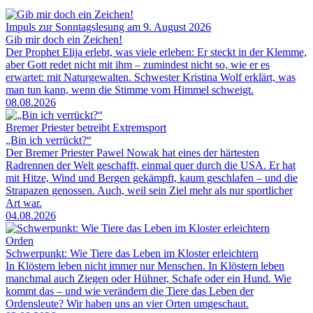
Impuls zur Sonntagslesung am 9. August 2026
Gib mir doch ein Zeichen!
Der Prophet Elija erlebt, was viele erleben: Er steckt in der Klemme,
aber Gott redet nicht mit ihm – zumindest nicht so, wie er es
erwartet: mit Naturgewalten. Schwester Kristina Wolf erklärt, was
man tun kann, wenn die Stimme vom Himmel schweigt.
08.08.2026
Bremer Priester betreibt Extremsport
„Bin ich verrückt?“
Der Bremer Priester Pawel Nowak hat eines der härtesten
Radrennen der Welt geschafft, einmal quer durch die USA. Er hat
mit Hitze, Wind und Bergen gekämpft, kaum geschlafen – und die
Strapazen genossen. Auch, weil sein Ziel mehr als nur sportlicher
Art war.
04.08.2026
Orden
Schwerpunkt: Wie Tiere das Leben im Kloster erleichtern
In Klöstern leben nicht immer nur Menschen. In Klöstern leben
manchmal auch Ziegen oder Hühner, Schafe oder ein Hund. Wie
kommt das – und wie verändern die Tiere das Leben der
Ordensleute? Wir haben uns an vier Orten umgeschaut.