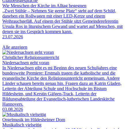
Glaubensgespräche
Wie Menschen der Kirche im Alltag begegnen
„Zwei Stühle – Nehmen Sie gerne Platz“ steht auf dem Schild,
daneben ein Rollwagen mit einer LED-Kerze und einem
Weihrauchgefäß. Auf einem der Stühle sitzt Gemeindereferentin
Ursula Ros in liturgischem Gewand und wartet auf Menschen, mit
denen sie ins Gespräch kommen kann.
23.07.2026
Alle anzeigen
Christlicher Religionsunterricht
Niedersachsen geht voran
In Niedersachsen gibt es mi Beginn des neuen Schuljahres eine
bundesweite Premiere: Erstmals tragen die katholische und die
evangelische Kirche den Religionsunterricht gemeinsam. Andere
Länder schauen bereits genau hin. Fragen dazu an Katrin Gladen,
Leiterin der Abteilung Schule und Hochschule im Bistum
Hildesheim, und Kerstin Gäfgen-Track, Leiterin der
Bildungsabteilung der Evangelisch-lutherischen Landeskirche
Hannovers.
03.08.2026
Orgelmusik im Hildesheimer Dom
Musikalisch vielseitig