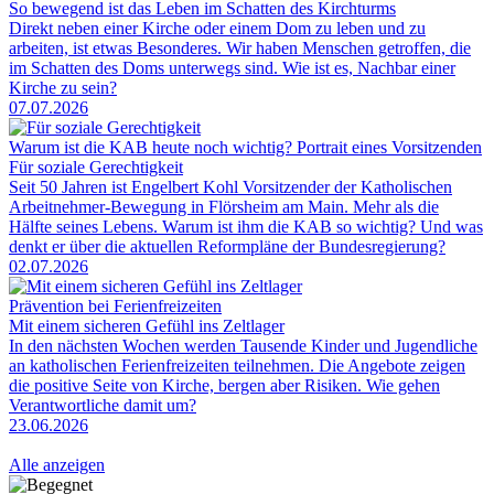
So bewegend ist das Leben im Schatten des Kirchturms
Direkt neben einer Kirche oder einem Dom zu leben und zu
arbeiten, ist etwas Besonderes. Wir haben Menschen getroffen, die
im Schatten des Doms unterwegs sind. Wie ist es, Nachbar einer
Kirche zu sein?
07.07.2026
Warum ist die KAB heute noch wichtig? Portrait eines Vorsitzenden
Für soziale Gerechtigkeit
Seit 50 Jahren ist Engelbert Kohl Vorsitzender der Katholischen
Arbeitnehmer-Bewegung in Flörsheim am Main. Mehr als die
Hälfte seines Lebens. Warum ist ihm die KAB so wichtig? Und was
denkt er über die aktuellen Reformpläne der Bundesregierung?
02.07.2026
Prävention bei Ferienfreizeiten
Mit einem sicheren Gefühl ins Zeltlager
In den nächsten Wochen werden Tausende Kinder und Jugendliche
an katholischen Ferienfreizeiten teilnehmen. Die Angebote zeigen
die positive Seite von Kirche, bergen aber Risiken. Wie gehen
Verantwortliche damit um?
23.06.2026
Alle anzeigen
Image