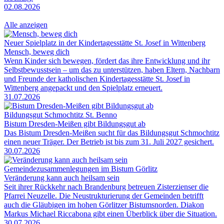
02.08.2026
Alle anzeigen
Neuer Spielplatz in der Kindertagesstätte St. Josef in Wittenberg
Mensch, beweg dich
Wenn Kinder sich bewegen, fördert das ihre Entwicklung und ihr
Selbstbewusstsein – um das zu unterstützen, haben Eltern, Nachbarn
und Freunde der katholischen Kindertagesstätte St. Josef in
Wittenberg angepackt und den Spielplatz erneuert.
31.07.2026
Bildungsgut Schmochtitz St. Benno
Bistum Dresden-Meißen gibt Bildungsgut ab
Das Bistum Dresden-Meißen sucht für das Bildungsgut Schmochtitz
einen neuer Träger. Der Betrieb ist bis zum 31. Juli 2027 gesichert.
30.07.2026
Gemeindezusammenlegungen im Bistum Görlitz
Veränderung kann auch heilsam sein
Seit ihrer Rückkehr nach Brandenburg betreuen Zisterzienser die
Pfarrei Neuzelle. Die Neustrukturierung der Gemeinden betrifft
auch die Gläubigen im hohen Görlitzer Bistumsnorden. Diakon
Markus Michael Riccabona gibt einen Überblick über die Situation.
30.07.2026