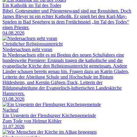
Ein Katholik im Tal des Todes
Bibel, Gottesmutter und Priestergewand sind nur Requisiten. Doch
James Bleyer ist ein echter Katholik. Er spielt bei den Karl-May-
Spielen in Bad Segeberg in dem Freilichtspiel „Im Tal des Todes“
einen Priester.
04.08.2026
Christlicher Religionsunterricht
Niedersachsen geht voran
In Niedersachsen gibt es mi Beginn des neuen Schuljahres eine
bundesweite Premiere: Erstmals tragen die katholische und die
evangelische Kirche den Religionsunterricht gemeinsam. Andere
Länder schauen bereits genau hin. Fragen dazu an Katrin Gladen,
Leiterin der Abteilung Schule und Hochschule im Bistum
Hildesheim, und Kerstin Gäfgen-Track, Leiterin der
Bildungsabteilung der Evangelisch-lutherischen Landeskirche
Hannovers.
03.08.2026
Nachruf
Ein Urgestein der Flensburger Kirchengemeinde
Zum Tode von Helmut Köhler
31.07.2026