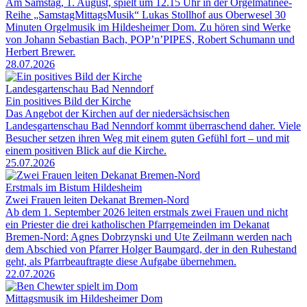
Am Samstag, 1. August, spielt um 12.15 Uhr in der Orgelmatinée-
Reihe „SamstagMittagsMusik“ Lukas Stollhof aus Oberwesel 30
Minuten Orgelmusik im Hildesheimer Dom. Zu hören sind Werke
von Johann Sebastian Bach, POP’n’PIPES, Robert Schumann und
Herbert Brewer.
28.07.2026
Landesgartenschau Bad Nenndorf
Ein positives Bild der Kirche
Das Angebot der Kirchen auf der niedersächsischen
Landesgartenschau Bad Nenndorf kommt überraschend daher. Viele
Besucher setzen ihren Weg mit einem guten Gefühl fort – und mit
einem positiven Blick auf die Kirche.
25.07.2026
Erstmals im Bistum Hildesheim
Zwei Frauen leiten Dekanat Bremen-Nord
Ab dem 1. September 2026 leiten erstmals zwei Frauen und nicht
ein Priester die drei katholischen Pfarrgemeinden im Dekanat
Bremen-Nord: Agnes Dobrzynski und Ute Zeilmann werden nach
dem Abschied von Pfarrer Holger Baumgard, der in den Ruhestand
geht, als Pfarrbeauftragte diese Aufgabe übernehmen.
22.07.2026
Mittagsmusik im Hildesheimer Dom