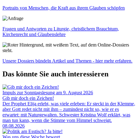
Caption
Portraits von Menschen, die Kraft aus ihrem Glauben schöpfen
Image
Caption
Fragen und Antworten zu Liturgie, christlichem Brauchtum,
Kirchenrecht und Glaubenslehre
Image
Caption
Unsere Dossiers bündeln Artikel und Themen - hier mehr erfahren.
Das könnte Sie auch interessieren
Impuls zur Sonntagslesung am 9. August 2026
Gib mir doch ein Zeichen!
Der Prophet Elija erlebt, was viele erleben: Er steckt in der Klemme,
aber Gott redet nicht mit ihm – zumindest nicht so, wie er es
erwartet: mit Naturgewalten. Schwester Kristina Wolf erklärt, was
man tun kann, wenn die Stimme vom Himmel schweigt.
08.08.2026
Was uns diese Woche bewegt