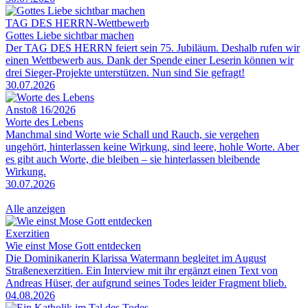
TAG DES HERRN-Wettbewerb
Gottes Liebe sichtbar machen
Der TAG DES HERRN feiert sein 75. Jubiläum. Deshalb rufen wir
einen Wettbewerb aus. Dank der Spende einer Leserin können wir
drei Sieger-Projekte unterstützen. Nun sind Sie gefragt!
30.07.2026
Anstoß 16/2026
Worte des Lebens
Manchmal sind Worte wie Schall und Rauch, sie vergehen
ungehört, hinterlassen keine Wirkung, sind leere, hohle Worte. Aber
es gibt auch Worte, die bleiben – sie hinterlassen bleibende
Wirkung.
30.07.2026
Alle anzeigen
Exerzitien
Wie einst Mose Gott entdecken
Die Dominikanerin Klarissa Watermann begleitet im August
Straßenexerzitien. Ein Interview mit ihr ergänzt einen Text von
Andreas Hüser, der aufgrund seines Todes leider Fragment blieb.
04.08.2026