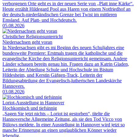
verborgenen Orte geht es in der neuen Serie von „Platt inne Kärke“.
Heute erzählt Hildegard Pool aus Haren von einem Notfriedhof an
der deutsch-niederländischen Grenze bei Twist im mittleren
Emsland. Auf Platt- und Hochdeutsch.
05.08.2026
Christlicher Religionsunterricht
Niedersachsen geht voran
In Niedersachsen gibt es mi Beginn des neuen Schuljahres eine
bundesweite Premiere: Erstmals tragen die katholische und die
evangelische Kirche den Religionsunterricht gemeinsam. Andere
Länder schauen bereits genau hin. Fragen dazu an Katrin Gladen,
Leiterin der Abteilung Schule und Hochschule im Bistum
Hildesheim, und Kerstin Gäfgen-Track, Leiterin der
Bildungsabteilung der Evangelisch-lutherischen Landeskirche
Hannovers.
03.08.2026
Loriot-Ausstellung in Hannover
Hochkomisch und tiefsinnig
„Sagen Sie jetzt nichts – Loriot ist gestorben“, titelte die
Hannoversche Allgemeine Zeitung, als sie den Tod Vicco von
Bülows meldete. In einer Ausstellung in Hannover wird jetzt so
manche Erinnerung an einen unglaublichen Könner wieder
lebendig.