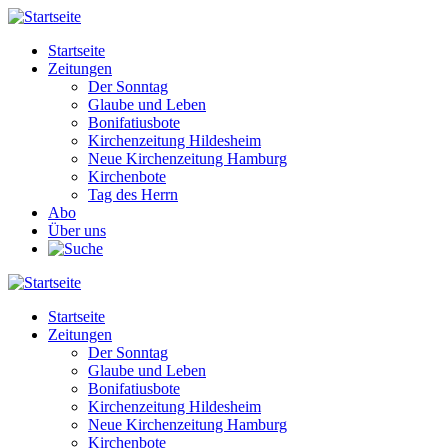
Direkt
zum
Startseite
Inhalt
Zeitungen
Main
Der Sonntag
navigation
Glaube und Leben
Bonifatiusbote
Kirchenzeitung Hildesheim
Neue Kirchenzeitung Hamburg
Kirchenbote
Tag des Herrn
Abo
Über uns
Startseite
Zeitungen
Main
Der Sonntag
navigation
Glaube und Leben
Bonifatiusbote
Kirchenzeitung Hildesheim
Neue Kirchenzeitung Hamburg
Kirchenbote