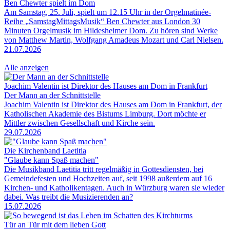
Ben Chewter spielt im Dom
Am Samstag, 25. Juli, spielt um 12.15 Uhr in der Orgelmatinée-
Reihe „SamstagMittagsMusik“ Ben Chewter aus London 30
Minuten Orgelmusik im Hildesheimer Dom. Zu hören sind Werke
von Matthew Martin, Wolfgang Amadeus Mozart und Carl Nielsen.
21.07.2026
Alle anzeigen
Joachim Valentin ist Direktor des Hauses am Dom in Frankfurt
Der Mann an der Schnittstelle
Joachim Valentin ist Direktor des Hauses am Dom in Frankfurt, der
Katholischen Akademie des Bistums Limburg. Dort möchte er
Mittler zwischen Gesellschaft und Kirche sein.
29.07.2026
Die Kirchenband Laetitia
"Glaube kann Spaß machen"
Die Musikband Laetitia tritt regelmäßig in Gottesdiensten, bei
Gemeindefesten und Hochzeiten auf, seit 1998 außerdem auf 16
Kirchen- und Katholikentagen. Auch in Würzburg waren sie wieder
dabei. Was treibt die Musizierenden an?
15.07.2026
Tür an Tür mit dem lieben Gott