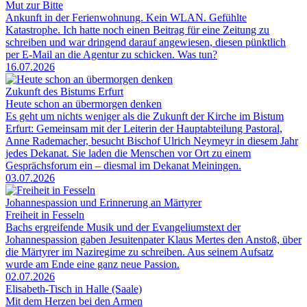
Mut zur Bitte
Ankunft in der Ferienwohnung. Kein WLAN. Gefühlte
Katastrophe. Ich hatte noch einen Beitrag für eine Zeitung zu
schreiben und war dringend darauf angewiesen, diesen pünktlich
per E-Mail an die Agentur zu schicken. Was tun?
16.07.2026
Zukunft des Bistums Erfurt
Heute schon an übermorgen denken
Es geht um nichts weniger als die Zukunft der Kirche im Bistum
Erfurt: Gemeinsam mit der Leiterin der Hauptabteilung Pastoral,
Anne Rademacher, besucht Bischof Ulrich Neymeyr in diesem Jahr
jedes Dekanat. Sie laden die Menschen vor Ort zu einem
Gesprächsforum ein – diesmal im Dekanat Meiningen.
03.07.2026
Johannespassion und Erinnerung an Märtyrer
Freiheit in Fesseln
Bachs ergreifende Musik und der Evangeliumstext der
Johannespassion gaben Jesuitenpater Klaus Mertes den Anstoß, über
die Märtyrer im Naziregime zu schreiben. Aus seinem Aufsatz
wurde am Ende eine ganz neue Passion.
02.07.2026
Elisabeth-Tisch in Halle (Saale)
Mit dem Herzen bei den Armen