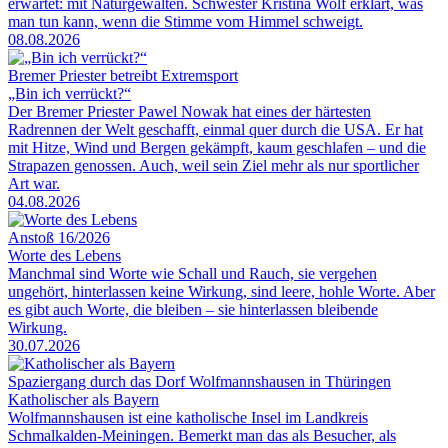
erwartet: mit Naturgewalten. Schwester Kristina Wolf erklärt, was
man tun kann, wenn die Stimme vom Himmel schweigt.
08.08.2026
Bremer Priester betreibt Extremsport
„Bin ich verrückt?“
Der Bremer Priester Pawel Nowak hat eines der härtesten
Radrennen der Welt geschafft, einmal quer durch die USA. Er hat
mit Hitze, Wind und Bergen gekämpft, kaum geschlafen – und die
Strapazen genossen. Auch, weil sein Ziel mehr als nur sportlicher
Art war.
04.08.2026
Anstoß 16/2026
Worte des Lebens
Manchmal sind Worte wie Schall und Rauch, sie vergehen
ungehört, hinterlassen keine Wirkung, sind leere, hohle Worte. Aber
es gibt auch Worte, die bleiben – sie hinterlassen bleibende
Wirkung.
30.07.2026
Spaziergang durch das Dorf Wolfmannshausen in Thüringen
Katholischer als Bayern
Wolfmannshausen ist eine katholische Insel im Landkreis
Schmalkalden-Meiningen. Bemerkt man das als Besucher, als