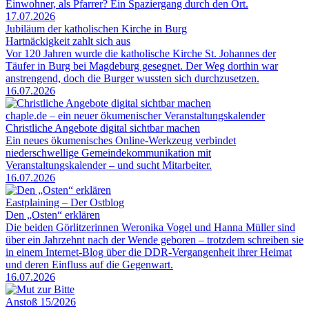
Einwohner, als Pfarrer? Ein Spaziergang durch den Ort.
17.07.2026
Jubiläum der katholischen Kirche in Burg
Hartnäckigkeit zahlt sich aus
Vor 120 Jahren wurde die katholische Kirche St. Johannes der
Täufer in Burg bei Magdeburg gesegnet. Der Weg dorthin war
anstrengend, doch die Burger wussten sich durchzusetzen.
16.07.2026
chaple.de – ein neuer ökumenischer Veranstaltungskalender
Christliche Angebote digital sichtbar machen
Ein neues ökumenisches Online-Werkzeug verbindet
niederschwellige Gemeindekommunikation mit
Veranstaltungskalender – und sucht Mitarbeiter.
16.07.2026
Eastplaining – Der Ostblog
Den „Osten“ erklären
Die beiden Görlitzerinnen Weronika Vogel und Hanna Müller sind
über ein Jahrzehnt nach der Wende geboren – trotzdem schreiben sie
in einem Internet-Blog über die DDR-Vergangenheit ihrer Heimat
und deren Einfluss auf die Gegenwart.
16.07.2026
Anstoß 15/2026