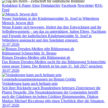
Redaktion
E-Paper
Abos
Digitalarchiv
Facebook
Newsletter
RSS-
Feed
Neuer Spielplatz in der Kindertagesstätte St. Josef in Wittenberg
Mensch, beweg dich
Wenn Kinder sich bewegen, fördert das ihre Entwicklung und ihr
Selbstbewusstsein – um das zu unterstützen, haben Eltern, Nachbarn
und Freunde der katholischen Kindertagesstätte St. Josef in
Wittenberg angepackt und den Spielplatz erneuert.
31.07.2026
Bildungsgut Schmochtitz St. Benno
Bistum Dresden-Meißen gibt Bildungsgut ab
Das Bistum Dresden-Meißen sucht für das Bildungsgut Schmochtitz
einen neuer Träger. Der Betrieb ist bis zum 31. Juli 2027 gesichert.
30.07.2026
Gemeindezusammenlegungen im Bistum Görlitz
Veränderung kann auch heilsam sein
Seit ihrer Rückkehr nach Brandenburg betreuen Zisterzienser die
Pfarrei Neuzelle. Die Neustrukturierung der Gemeinden betrifft
auch die Gläubigen im hohen Görlitzer Bistumsnorden. Diakon
Markus Michael Riccabona gibt einen Überblick über die Situation.
30.07.2026