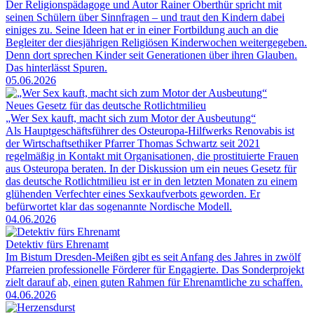
Der Religionspädagoge und Autor Rainer Oberthür spricht mit
seinen Schülern über Sinnfragen – und traut den Kindern dabei
einiges zu. Seine Ideen hat er in einer Fortbildung auch an die
Begleiter der diesjährigen Religiösen Kinderwochen weitergegeben.
Denn dort sprechen Kinder seit Generationen über ihren Glauben.
Das hinterlässt Spuren.
05.06.2026
Neues Gesetz für das deutsche Rotlichtmilieu
„Wer Sex kauft, macht sich zum Motor der Ausbeutung“
Als Hauptgeschäftsführer des Osteuropa-Hilfwerks Renovabis ist
der Wirtschaftsethiker Pfarrer Thomas Schwartz seit 2021
regelmäßig in Kontakt mit Organisationen, die prostituierte Frauen
aus Osteuropa beraten. In der Diskussion um ein neues Gesetz für
das deutsche Rotlichtmilieu ist er in den letzten Monaten zu einem
glühenden Verfechter eines Sexkaufverbots geworden. Er
befürwortet klar das sogenannte Nordische Modell.
04.06.2026
Detektiv fürs Ehrenamt
Im Bistum Dresden-Meißen gibt es seit Anfang des Jahres in zwölf
Pfarreien professionelle Förderer für Engagierte. Das Sonderprojekt
zielt darauf ab, einen guten Rahmen für Ehrenamtliche zu schaffen.
04.06.2026