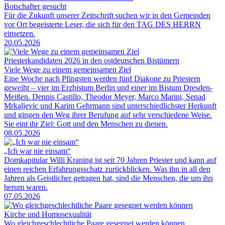
Botschafter gesucht
Für die Zukunft unserer Zeitschrift suchen wir in den Gemeinden
vor Ort begeisterte Leser, die sich für den TAG DES HERRN
einsetzen.
20.05.2026
Priesterkandidaten 2026 in den ostdeutschen Bistümern
Viele Wege zu einem gemeinsamen Ziel
Eine Woche nach Pfingsten werden fünf Diakone zu Priestern
geweiht – vier im Erzbistum Berlin und einer im Bistum Dresden-
Meißen. Dennis Castillo, Theodor Meyer, Marco Marini, Senad
Mrkaljevic und Karim Gehrmann sind unterschiedlichster Herkunft
und gingen den Weg ihrer Berufung auf sehr verschiedene Weise.
Sie eint ihr Ziel: Gott und den Menschen zu dienen.
08.05.2026
„Ich war nie einsam“
Domkapitular Willi Kraning ist seit 70 Jahren Priester und kann auf
einen reichen Erfahrungsschatz zurückblicken. Was ihn in all den
Jahren als Geistlicher getragen hat, sind die Menschen, die um ihn
herum waren.
07.05.2026
Kirche und Homosexualität
Wo gleichgeschlechtliche Paare gesegnet werden können