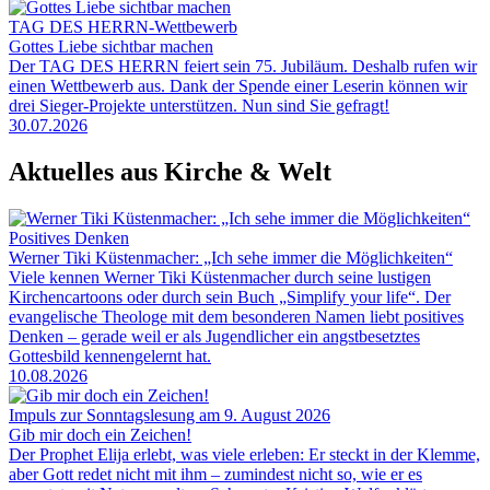
TAG DES HERRN-Wettbewerb
Gottes Liebe sichtbar machen
Der TAG DES HERRN feiert sein 75. Jubiläum. Deshalb rufen wir
einen Wettbewerb aus. Dank der Spende einer Leserin können wir
drei Sieger-Projekte unterstützen. Nun sind Sie gefragt!
30.07.2026
Aktuelles aus Kirche & Welt
Positives Denken
Werner Tiki Küstenmacher: „Ich sehe immer die Möglichkeiten“
Viele kennen Werner Tiki Küstenmacher durch seine lustigen
Kirchencartoons oder durch sein Buch „Simplify your life“. Der
evangelische Theologe mit dem besonderen Namen liebt positives
Denken – gerade weil er als Jugendlicher ein angstbesetztes
Gottesbild kennengelernt hat.
10.08.2026
Impuls zur Sonntagslesung am 9. August 2026
Gib mir doch ein Zeichen!
Der Prophet Elija erlebt, was viele erleben: Er steckt in der Klemme,
aber Gott redet nicht mit ihm – zumindest nicht so, wie er es