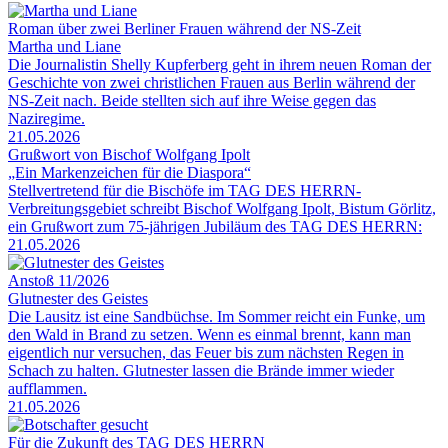
Roman über zwei Berliner Frauen während der NS-Zeit
Martha und Liane
Die Journalistin Shelly Kupferberg geht in ihrem neuen Roman der
Geschichte von zwei christlichen Frauen aus Berlin während der
NS-Zeit nach. Beide stellten sich auf ihre Weise gegen das
Naziregime.
21.05.2026
Grußwort von Bischof Wolfgang Ipolt
„Ein Markenzeichen für die Diaspora“
Stellvertretend für die Bischöfe im TAG DES HERRN-
Verbreitungsgebiet schreibt Bischof Wolfgang Ipolt, Bistum Görlitz,
ein Grußwort zum 75-jährigen Jubiläum des TAG DES HERRN:
21.05.2026
Anstoß 11/2026
Glutnester des Geistes
Die Lausitz ist eine Sandbüchse. Im Sommer reicht ein Funke, um
den Wald in Brand zu setzen. Wenn es einmal brennt, kann man
eigentlich nur versuchen, das Feuer bis zum nächsten Regen in
Schach zu halten. Glutnester lassen die Brände immer wieder
aufflammen.
21.05.2026
Für die Zukunft des TAG DES HERRN