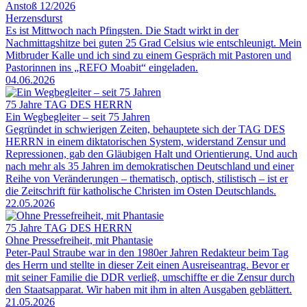
Anstoß 12/2026
Herzensdurst
Es ist Mittwoch nach Pfingsten. Die Stadt wirkt in der
Nachmittagshitze bei guten 25 Grad Celsius wie entschleunigt. Mein
Mitbruder Kalle und ich sind zu einem Gespräch mit Pastoren und
Pastorinnen ins „REFO Moabit“ eingeladen.
04.06.2026
75 Jahre TAG DES HERRN
Ein Wegbegleiter – seit 75 Jahren
Gegründet in schwierigen Zeiten, behauptete sich der TAG DES
HERRN in einem diktatorischen System, widerstand Zensur und
Repressionen, gab den Gläubigen Halt und Orientierung. Und auch
nach mehr als 35 Jahren im demokratischen Deutschland und einer
Reihe von Veränderungen – thematisch, optisch, stilistisch – ist er
die Zeitschrift für katholische Christen im Osten Deutschlands.
22.05.2026
75 Jahre TAG DES HERRN
Ohne Pressefreiheit, mit Phantasie
Peter-Paul Straube war in den 1980er Jahren Redakteur beim Tag
des Herrn und stellte in dieser Zeit einen Ausreiseantrag. Bevor er
mit seiner Familie die DDR verließ, umschiffte er die Zensur durch
den Staatsapparat. Wir haben mit ihm in alten Ausgaben geblättert.
21.05.2026