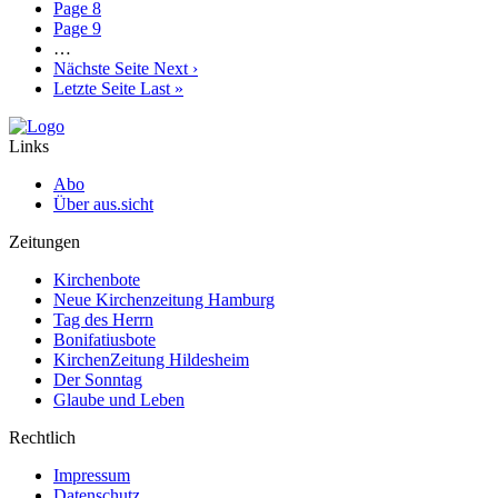
Page
8
Page
9
…
Nächste Seite
Next ›
Letzte Seite
Last »
Links
Abo
Über aus.sicht
Zeitungen
Kirchenbote
Neue Kirchenzeitung Hamburg
Tag des Herrn
Bonifatiusbote
KirchenZeitung Hildesheim
Der Sonntag
Glaube und Leben
Rechtlich
Impressum
Datenschutz