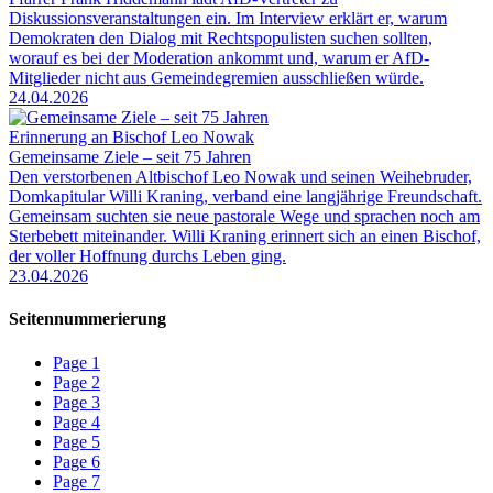
Diskussionsveranstaltungen ein. Im Interview erklärt er, warum
Demokraten den Dialog mit Rechtspopulisten suchen sollten,
worauf es bei der Moderation ankommt und, warum er AfD-
Mitglieder nicht aus Gemeindegremien ausschließen würde.
24.04.2026
Erinnerung an Bischof Leo Nowak
Gemeinsame Ziele – seit 75 Jahren
Den verstorbenen Altbischof Leo Nowak und seinen Weihebruder,
Domkapitular Willi Kraning, verband eine langjährige Freundschaft.
Gemeinsam suchten sie neue pastorale Wege und sprachen noch am
Sterbebett miteinander. Willi Kraning erinnert sich an einen Bischof,
der voller Hoffnung durchs Leben ging.
23.04.2026
Seitennummerierung
Page
1
Page
2
Page
3
Page
4
Page
5
Page
6
Page
7