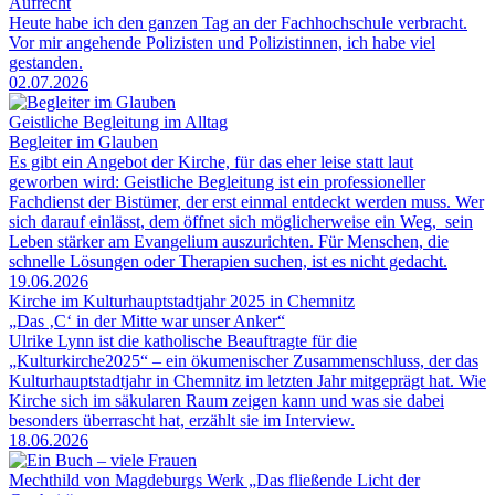
Aufrecht
Heute habe ich den ganzen Tag an der Fachhochschule verbracht.
Vor mir angehende Polizisten und Polizistinnen, ich habe viel
gestanden.
02.07.2026
Geistliche Begleitung im Alltag
Begleiter im Glauben
Es gibt ein Angebot der Kirche, für das eher leise statt laut
geworben wird: Geistliche Begleitung ist ein professioneller
Fachdienst der Bistümer, der erst einmal entdeckt werden muss. Wer
sich darauf einlässt, dem öffnet sich möglicherweise ein Weg, sein
Leben stärker am Evangelium auszurichten. Für Menschen, die
schnelle Lösungen oder Therapien suchen, ist es nicht gedacht.
19.06.2026
Kirche im Kulturhauptstadtjahr 2025 in Chemnitz
„Das ‚C‘ in der Mitte war unser Anker“
Ulrike Lynn ist die katholische Beauftragte für die
„Kulturkirche2025“ – ein ökumenischer Zusammenschluss, der das
Kulturhauptstadtjahr in Chemnitz im letzten Jahr mitgeprägt hat. Wie
Kirche sich im säkularen Raum zeigen kann und was sie dabei
besonders überrascht hat, erzählt sie im Interview.
18.06.2026
Mechthild von Magdeburgs Werk „Das fließende Licht der