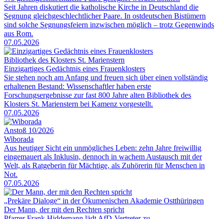
Seit Jahren diskutiert die katholische Kirche in Deutschland die
Segnung gleichgeschlechtlicher Paare. In ostdeutschen Bistümern
sind solche Segnungsfeiern inzwischen möglich – trotz Gegenwinds
aus Rom.
07.05.2026
Bibliothek des Klosters St. Marienstern
Einzigartiges Gedächtnis eines Frauenklosters
Sie stehen noch am Anfang und freuen sich über einen vollständig
erhaltenen Bestand: Wissenschaftler haben erste
Forschungsergebnisse zur fast 800 Jahre alten Bibliothek des
Klosters St. Marienstern bei Kamenz vorgestellt.
07.05.2026
Anstoß 10/2026
Wiborada
Aus heutiger Sicht ein unmögliches Leben: zehn Jahre freiwillig
eingemauert als Inklusin, dennoch in wachem Austausch mit der
Welt, als Ratgeberin für Mächtige, als Zuhörerin für Menschen in
Not.
07.05.2026
„Prekäre Dialoge“ in der Ökumenischen Akademie Ostthüringen
Der Mann, der mit den Rechten spricht
Pfarrer Frank Hiddemann lädt AfD-Vertreter zu