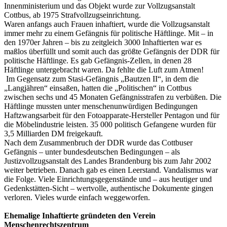
Innenministerium und das Objekt wurde zur Vollzugsanstalt
Cottbus, ab 1975 Strafvollzugseinrichtung.
Waren anfangs auch Frauen inhaftiert, wurde die Vollzugsanstalt
immer mehr zu einem Gefängnis für politische Häftlinge. Mit – in
den 1970er Jahren – bis zu zeitgleich 3000 Inhaftierten war es
maßlos überfüllt und somit auch das größte Gefängnis der DDR für
politische Häftlinge. Es gab Gefängnis-Zellen, in denen 28
Häftlinge untergebracht waren. Da fehlte die Luft zum Atmen!
Im Gegensatz zum Stasi-Gefängnis „Bautzen II“, in dem die
„Langjähren“ einsaßen, hatten die „Politischen“ in Cottbus
zwischen sechs und 45 Monaten Gefängnisstrafen zu verbüßen. Die
Häftlinge mussten unter menschenunwürdigen Bedingungen
Haftzwangsarbeit für den Fotoapparate-Hersteller Pentagon und für
die Möbelindustrie leisten. 35 000 politisch Gefangene wurden für
3,5 Milliarden DM freigekauft.
Nach dem Zusammenbruch der DDR wurde das Cottbuser
Gefängnis – unter bundesdeutschen Bedingungen – als
Justizvollzugsanstalt des Landes Brandenburg bis zum Jahr 2002
weiter betrieben. Danach gab es einen Leerstand. Vandalismus war
die Folge. Viele Einrichtungsgegenstände und – aus heutiger und
Gedenkstätten-Sicht – wertvolle, authentische Dokumente gingen
verloren. Vieles wurde einfach weggeworfen.
Ehemalige Inhaftierte gründeten den Verein
Menschenrechtszentrum