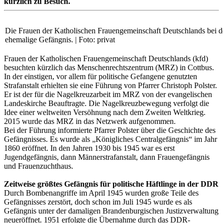
kürzlich zu Besuch.
Die Frauen der Katholischen Frauengemeinschaft Deutschlands bei d
ehemalige Gefängnis. | Foto: privat
Frauen der Katholischen Frauengemeinschaft Deutschlands (kfd)
besuchten kürzlich das Menschenrechtszentrum (MRZ) in Cottbus.
In der einstigen, vor allem für politische Gefangene genutzten
Strafanstalt erhielten sie eine Führung von Pfarrer Christoph Polster.
Er ist der für die Nagelkreuzarbeit im MRZ von der evangelischen
Landeskirche Beauftragte. Die Nagelkreuzbewegung verfolgt die
Idee einer weltweiten Versöhnung nach dem Zweiten Weltkrieg.
2015 wurde das MRZ in das Netzwerk aufgenommen.
Bei der Führung informierte Pfarrer Polster über die Geschichte des
Gefängnisses. Es wurde als „Königliches Centralgefängnis“ im Jahr
1860 eröffnet. In den Jahren 1930 bis 1945 war es erst
Jugendgefängnis, dann Männerstrafanstalt, dann Frauengefängnis
und Frauenzuchthaus.
Zeitweise größtes Gefängnis für politische Häftlinge in der DDR
Durch Bombenangriffe im April 1945 wurden große Teile des
Gefängnisses zerstört, doch schon im Juli 1945 wurde es als
Gefängnis unter der damaligen Brandenburgischen Justizverwaltung
neueröffnet. 1951 erfolgte die Übernahme durch das DDR-