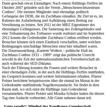
Dann geschah etwas Einmaliges: Nach einem Häftlings-Treffen im
Oktober 2007 gründete sich der Verein „Menschenrechtszentrum
Cottbus“. Die meisten Mitglieder sind ehemalige politisch
Gefangene der DDR, die im Zuchthaus einsaßen. Ihr Ziel ist es, im
Rahmen der Aufarbeitung und Aufklärung einen Beitrag zur
Versöhnung zu leisten. Seit 2011 ist der MRZ Eigentümer des
ehemaligen Gefängnisses. Die Sanierung des Zellengebäudes und
eine Teilsanierung des Torhauses wurde realisiert und im September
2012 konnte die Gedenkstätte Zuchthaus Cottbus eröffnet werden.
Besucher können sich einen Eindruck verschaffen, unter welchen
Bedingungen unschuldige Menschen einst hier inhaftiert waren.
Die Dauerausstellung „Karierte Wolken – politische Haft im
Zuchthaus Cottbus 1933 – 1989“ zeigt das politische Unrecht
sowohl in der Zeit der nationalsozialistischen Terrorherrschaft als
auch während der SED-Diktatur.
Nach der Führung konnten die Frauen und weitere Besucher in
einer ehemaligen Zelle, in der auch die Häftlings-Treffen stattfinden,
ins Gespräch kommen und weitere Informationen erhalten. Pfarrer
Polster berichtete beispielsweise über die einmal im Monat in der
Gedenkstätte stattfindende Nagelkreuzandacht. Sie findet in dem
Raum statt, wo sich einst die Häftlinge zum Gottesdienst
versammelten. Pfarrer Polster und Monika Schulze hatten für diesen
Tag eine Andacht vorbereitet. Alle Gäste nahmen daran teil.
„Vater vergib“: Mitglied der Nagelkreuz-Gemeinschaft