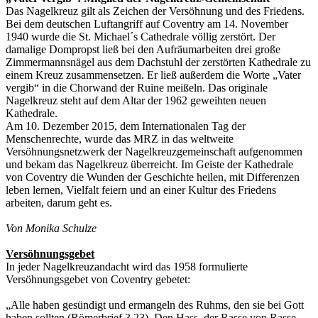
Das Nagelkreuz gilt als Zeichen der Versöhnung und des Friedens.
Bei dem deutschen Luftangriff auf Coventry am 14. November
1940 wurde die St. Michael´s Cathedrale völlig zerstört. Der
damalige Dompropst ließ bei den Aufräumarbeiten drei große
Zimmermannsnägel aus dem Dachstuhl der zerstörten Kathedrale zu
einem Kreuz zusammensetzen. Er ließ außerdem die Worte „Vater
vergib“ in die Chorwand der Ruine meißeln. Das originale
Nagelkreuz steht auf dem Altar der 1962 geweihten neuen
Kathedrale.
Am 10. Dezember 2015, dem Internationalen Tag der
Menschenrechte, wurde das MRZ in das weltweite
Versöhnungsnetzwerk der Nagelkreuzgemeinschaft aufgenommen
und bekam das Nagelkreuz überreicht. Im Geiste der Kathedrale
von Coventry die Wunden der Geschichte heilen, mit Differenzen
leben lernen, Vielfalt feiern und an einer Kultur des Friedens
arbeiten, darum geht es.
Von Monika Schulze
Versöhnungsgebet
In jeder Nagelkreuzandacht wird das 1958 formulierte
Versöhnungsgebet von Coventry gebetet:
„Alle haben gesündigt und ermangeln des Ruhms, den sie bei Gott
haben sollten (Römerbrief 3,23). Den Hass, der Rasse von Rasse