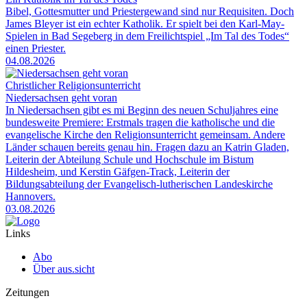
Bibel, Gottesmutter und Priestergewand sind nur Requisiten. Doch
James Bleyer ist ein echter Katholik. Er spielt bei den Karl-May-
Spielen in Bad Segeberg in dem Freilichtspiel „Im Tal des Todes“
einen Priester.
04.08.2026
Christlicher Religionsunterricht
Niedersachsen geht voran
In Niedersachsen gibt es mi Beginn des neuen Schuljahres eine
bundesweite Premiere: Erstmals tragen die katholische und die
evangelische Kirche den Religionsunterricht gemeinsam. Andere
Länder schauen bereits genau hin. Fragen dazu an Katrin Gladen,
Leiterin der Abteilung Schule und Hochschule im Bistum
Hildesheim, und Kerstin Gäfgen-Track, Leiterin der
Bildungsabteilung der Evangelisch-lutherischen Landeskirche
Hannovers.
03.08.2026
Links
Abo
Über aus.sicht
Zeitungen