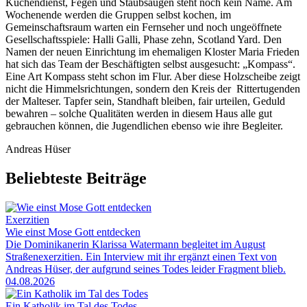
Küchendienst, Fegen und Staubsaugen steht noch kein Name. Am
Wochenende werden die Gruppen selbst kochen, im
Gemeinschaftsraum warten ein Fernseher und noch ungeöffnete
Gesellschaftsspiele: Halli Galli, Phase zehn, Scotland Yard. Den
Namen der neuen Einrichtung im ehemaligen Kloster Maria Frieden
hat sich das Team der Beschäftigten selbst ausgesucht: „Kompass“.
Eine Art Kompass steht schon im Flur. Aber diese Holzscheibe zeigt
nicht die Himmelsrichtungen, sondern den Kreis der Rittertugenden
der Malteser. Tapfer sein, Standhaft bleiben, fair urteilen, Geduld
bewahren – solche Qualitäten werden in diesem Haus alle gut
gebrauchen können, die Jugendlichen ebenso wie ihre Begleiter.
Andreas Hüser
Beliebteste Beiträge
Exerzitien
Wie einst Mose Gott entdecken
Die Dominikanerin Klarissa Watermann begleitet im August
Straßenexerzitien. Ein Interview mit ihr ergänzt einen Text von
Andreas Hüser, der aufgrund seines Todes leider Fragment blieb.
04.08.2026
Ein Katholik im Tal des Todes