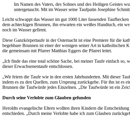
Im Namen des Vaters, des Sohnes und des Heiligen Geistes wurd
untergetaucht. Mit im Wasser seine Taufpatin Josephine Schmit
Leicht schwappt das Wasser im gut 1000 Liter fassenden Taufbecken üb
dem acht­eckigen Brunnen, ihn erwarten ein weißes Handtuch, ein wei
noch im Wasser gefirmt.
Diese Ganzkörpertaufe in der Osternacht ist eine Premiere für die k
begehbare Brunnen ist einer der wenigen seiner Art in katholischen K
die gemeinsam mit Pfarrer Matthias Eggers die Pfarrei leitet.
„Ich finde das eine total schöne Sache, bei meiner Taufe einfach so, w
dieser Erwachsenentaufe entschlossen.
„Wir feiern die Taufe wie in den ersten Jahrhunderten. Mit dieser Tauf
indem es zu den Quellen, zum Ursprung zurückgehe. Für ihn ist es ei
Brunnen die Taufwürde jedes Einzelnen. „Die Taufwürde ist ein Zeic
Durch seine Verlobte zum Glauben gefunden
Heroldts evangelische Eltern wollten ihren Kindern die Entscheidung z
entschieden. „Durch meine Verlobte habe ich zum Glauben zurückgefun