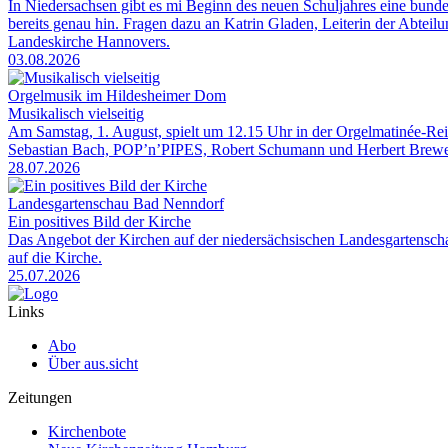
In Niedersachsen gibt es mi Beginn des neuen Schuljahres eine bunde
bereits genau hin. Fragen dazu an Katrin Gladen, Leiterin der Abtei
Landeskirche Hannovers.
03.08.2026
Orgelmusik im Hildesheimer Dom
Musikalisch vielseitig
Am Samstag, 1. August, spielt um 12.15 Uhr in der Orgelmatinée-R
Sebastian Bach, POP’n’PIPES, Robert Schumann und Herbert Brewe
28.07.2026
Landesgartenschau Bad Nenndorf
Ein positives Bild der Kirche
Das Angebot der Kirchen auf der niedersächsischen Landesgartensch
auf die Kirche.
25.07.2026
Links
Abo
Über aus.sicht
Zeitungen
Kirchenbote