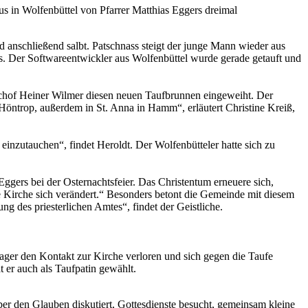
s in Wolfenbüttel von Pfarrer Matthias Eggers dreimal
d anschließend salbt. Patschnass steigt der junge Mann wieder aus
s. Der Softwareentwickler aus Wolfenbüttel wurde gerade getauft und
ischof Heiner Wilmer diesen neuen Taufbrunnen eingeweiht. Der
 Höntrop, außerdem in St. Anna in Hamm“, erläutert Christine Kreiß,
 einzutauchen“, findet Heroldt. Der Wolfenbütteler hatte sich zu
 Eggers bei der Osternachtsfeier. Das Christentum erneuere sich,
se Kirche sich verändert.“ Besonders betont die Gemeinde mit diesem
 des priesterlichen Amtes“, findet der Geistliche.
enager den Kontakt zur Kirche verloren und sich gegen die Taufe
 er auch als Taufpatin gewählt.
über den Glauben diskutiert, Gottesdienste besucht, gemeinsam kleine