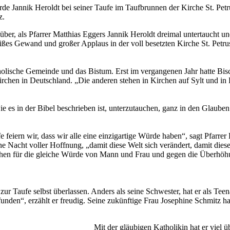
e Jannik Heroldt bei seiner Taufe im Taufbrunnen der Kirche St. Petru
z.
er, als Pfarrer Matthias Eggers Jannik Heroldt dreimal untertaucht un
ßes Gewand und großer Applaus in der voll besetzten Kirche St. Petru
atholische Gemeinde und das Bistum. Erst im vergangenen Jahr hatte B
irchen in Deutschland. „Die anderen stehen in Kirchen auf Sylt und in
ie es in der Bibel beschrieben ist, unterzutauchen, ganz in den Glauben
e feiern wir, dass wir alle eine einzigartige Würde haben“, sagt Pfarrer
ne Nacht voller Hoffnung, „damit diese Welt sich verändert, damit die
hen für die gleiche Würde von Mann und Frau und gegen die Überhöhung
ur Taufe selbst überlassen. Anders als seine Schwes­ter, hat er als Te
den“, erzählt er freudig. Seine zukünftige Frau Josephine Schmitz hat
Mit der gläubigen Katholikin hat er viel 