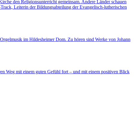
e Kirche den Religionsunterricht gemeinsam. Andere Länder schauen
rack, Leiterin der Bildungsabteilung der Evangelisch-lutherischen
n Orgelmusik im Hildesheimer Dom. Zu hören sind Werke von Johann
n Weg mit einem guten Gefühl fort – und mit einem positiven Blick