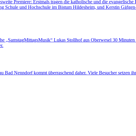
sweite Premiere: Erstmals tragen die katholische und die evangelisch
lung Schule und Hochschule im Bistum Hildesheim, und Kerstin Gäfgen-T
eihe „SamstagMittagsMusik“ Lukas Stollhof aus Oberwesel 30 Minute
r.
au Bad Nenndorf kommt überraschend daher. Viele Besucher setzen ihre