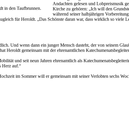
Andachten gelesen und Lobpreismusik gehö
dt in den Taufbrunnen.
Kirche zu gehören: „Ich will den Grundst
während seiner halbjährigen Vorbereitun
leich für Heroldt. „Das Schönste daran war, dass wirklich so viele Le
ndlich. Und wenn dann ein junger Mensch dasteht, der von seinem Glaub
hat Heroldt gemeinsam mit der ehrenamtlichen Katechumenatsbegleiterin
 Mobilität und seit neun Jahren ehrenamtlich als Katechumenatsbegleiterin
 Herz auf.“
er Hochzeit im Sommer will er gemeinsam mit seiner Verlobten sechs W