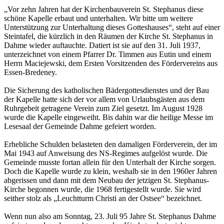
„Vor zehn Jahren hat der Kirchenbauverein St. Stephanus diese
schöne Kapelle erbaut und unterhalten. Wir bitte um weitere
Unterstützung zur Unterhaltung dieses Gotteshauses“, steht auf einer
Steintafel, die kürzlich in den Räumen der Kirche St. Stephanus in
Dahme wieder auftauchte. Datiert ist sie auf den 31. Juli 1937,
unterzeichnet von einem Pfarrer Dr. Timmen aus Eutin und einem
Herrn Maciejewski, dem Ersten Vorsitzenden des Fördervereins aus
Essen-Bredeney.
Die Sicherung des katholischen Bädergottesdienstes und der Bau
der Kapelle hatte sich der vor allem von Urlaubsgästen aus dem
Ruhrgebeit getragene Verein zum Ziel gesetzt. Im August 1928
wurde die Kapelle eingeweiht. Bis dahin war die heilige Messe im
Lesesaal der Gemeinde Dahme gefeiert worden.
Erhebliche Schulden belasteten den damaligen Förderverein, der im
Mai 1943 auf Anweisung des NS-Regimes aufgelöst wurde. Die
Gemeinde musste fortan allein für den Unterhalt der Kirche sorgen.
Doch die Kapelle wurde zu klein, weshalb sie in den 1960er Jahren
abgerissen und dann mit dem Neubau der jetzigen St. Stephanus-
Kirche begonnen wurde, die 1968 fertigestellt wurde. Sie wird
seither stolz als „Leuchtturm Christi an der Ostsee“ bezeichnet.
Wenn nun also am Sonntag, 23. Juli 95 Jahre St. Stephanus Dahme