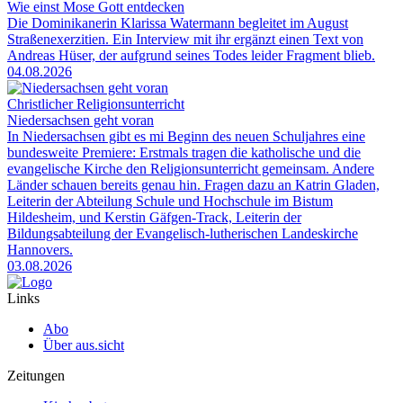
Wie einst Mose Gott entdecken
Die Dominikanerin Klarissa Watermann begleitet im August
Straßenexerzitien. Ein Interview mit ihr ergänzt einen Text von
Andreas Hüser, der aufgrund seines Todes leider Fragment blieb.
04.08.2026
Christlicher Religionsunterricht
Niedersachsen geht voran
In Niedersachsen gibt es mi Beginn des neuen Schuljahres eine
bundesweite Premiere: Erstmals tragen die katholische und die
evangelische Kirche den Religionsunterricht gemeinsam. Andere
Länder schauen bereits genau hin. Fragen dazu an Katrin Gladen,
Leiterin der Abteilung Schule und Hochschule im Bistum
Hildesheim, und Kerstin Gäfgen-Track, Leiterin der
Bildungsabteilung der Evangelisch-lutherischen Landeskirche
Hannovers.
03.08.2026
Links
Abo
Über aus.sicht
Zeitungen