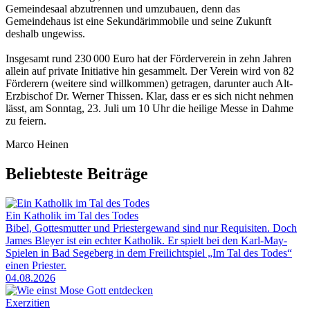
Gemeinde­saal abzutrennen und umzubauen, denn das
Gemeindehaus ist eine Sekundärimmobile und seine Zukunft
deshalb ungewiss.
Insgesamt rund 230 000 Euro hat der Förderverein in zehn Jahren
allein auf private Initiative hin gesammelt. Der Verein wird von 82
Förderern (weitere sind willkommen) getragen, darunter auch Alt-
Erzbischof Dr. Werner Thissen. Klar, dass er es sich nicht nehmen
lässt, am Sonntag, 23. Juli um 10 Uhr die heilige Messe in Dahme
zu feiern.
Marco Heinen
Beliebteste Beiträge
Ein Katholik im Tal des Todes
Bibel, Gottesmutter und Priestergewand sind nur Requisiten. Doch
James Bleyer ist ein echter Katholik. Er spielt bei den Karl-May-
Spielen in Bad Segeberg in dem Freilichtspiel „Im Tal des Todes“
einen Priester.
04.08.2026
Exerzitien