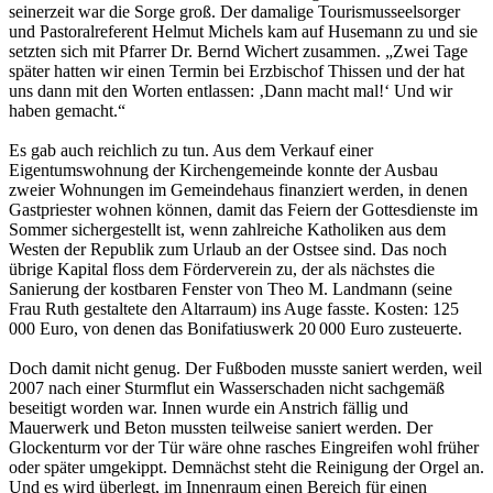
seinerzeit war die Sorge groß. Der damalige Tourismusseelsorger
und Pastoralreferent Helmut Michels kam auf Husemann zu und sie
setzten sich mit Pfarrer Dr. Bernd Wichert zusammen. „Zwei Tage
später hatten wir einen Termin bei Erzbischof Thissen und der hat
uns dann mit den Worten entlassen: ‚Dann macht mal!‘ Und wir
haben gemacht.“
Es gab auch reichlich zu tun. Aus dem Verkauf einer
Eigentumswohnung der Kirchengemeinde konnte der Ausbau
zweier Wohnungen im Gemeindehaus finanziert werden, in denen
Gastpriester wohnen können, damit das Feiern der Gottesdienste im
Sommer sichergestellt ist, wenn zahlreiche Katholiken aus dem
Westen der Republik zum Urlaub an der Ostsee sind. Das noch
übrige Kapital floss dem Förderverein zu, der als nächstes die
Sanierung der kostbaren Fenster von Theo M. Landmann (seine
Frau Ruth gestaltete den Altarraum) ins Auge fasste. Kosten: 125
000 Euro, von denen das Bonifatiuswerk 20 000 Euro zusteuerte.
Doch damit nicht genug. Der Fußboden musste saniert werden, weil
2007 nach einer Sturmflut ein Wasserschaden nicht sachgemäß
beseitigt worden war. Innen wurde ein Anstrich fällig und
Mauerwerk und Beton mussten teilweise saniert werden. Der
Glockenturm vor der Tür wäre ohne rasches Eingreifen wohl früher
oder später umgekippt. Demnächst steht die Reinigung der Orgel an.
Und es wird überlegt, im Innenraum einen Bereich für einen