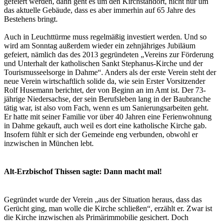
gefeiert werden, dann geht es um den Kirchstandort, nicht nur um
das aktuelle Gebäude, dass es aber immerhin auf 65 Jahre des
Bestehens bringt.
Auch in Leuchttürme muss regelmäßig investiert werden. Und so
wird am Sonntag außerdem wieder ein zehnjähriges Jubiläum
gefeiert, nämlich das des 2013 gegründeten „Vereins zur Förderung
und Unterhalt der katholischen Sankt Stephanus-Kirche und der
Tourismusseelsorge in Dahme“. Anders als der erste Verein steht der
neue Verein wirtschaftlich solide da, wie sein Erster Vorsitzender
Rolf Husemann berichtet, der von Beginn an im Amt ist. Der 73-
jährige Niedersachse, der sein Berufsleben lang in der Baubranche
tätig war, ist also vom Fach, wenn es um Sanierungsarbeiten geht.
Er hatte mit seiner Familie vor über 40 Jahren eine Ferien­wohnung
in Dahme gekauft, auch weil es dort eine katholische Kirche gab.
Insofern fühlt er sich der Gemeinde eng verbunden, obwohl er
inzwischen in München lebt.
Alt-Erzbischof Thissen sagte: Dann macht mal!
Gegründet wurde der Verein „aus der Situation heraus, dass das
Gerücht ging, man wolle die Kirche schließen“, erzählt er. Zwar ist
die Kirche inzwischen als Primärimmobilie gesichert. Doch