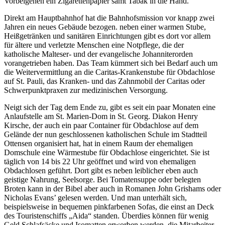
Vorbeigehen ein Zigarettenpapier samt Tabak in die Hand.
Direkt am Hauptbahnhof hat die Bahnhofsmission vor knapp zwei
Jahren ein neues Gebäude bezogen. neben einer warmen Stube,
Heißgetränken und sanitären Einrichtungen gibt es dort vor allem
für ältere und verletzte Menschen eine Notpflege, die der
katholische Malteser- und der evangelische Johanniterorden
vorangetrieben haben. Das Team kümmert sich bei Bedarf auch um
die Weitervermittlung an die Caritas-Krankenstube für Obdachlose
auf St. Pauli, das Kranken- und das Zahnmobil der Caritas oder
Schwerpunktpraxen zur medizinischen Versorgung.
Neigt sich der Tag dem Ende zu, gibt es seit ein paar Monaten eine
Anlaufstelle am St. Marien-Dom in St. Georg. Diakon Henry
Kirsche, der auch ein paar Container für Obdachlose auf dem
Gelände der nun geschlossenen katholischen Schule im Stadtteil
Ottensen organisiert hat, hat in einem Raum der ehemaligen
Domschule eine Wärmestube für Obdachlose eingerichtet. Sie ist
täglich von 14 bis 22 Uhr geöffnet und wird von ehemaligen
Obdachlosen geführt. Dort gibt es neben leiblicher eben auch
geistige Nahrung, Seelsorge. Bei Tomatensuppe oder belegten
Broten kann in der Bibel aber auch in Romanen John Grishams oder
Nicholas Evans’ gelesen werden. Und man unterhält sich,
beispielsweise in bequemen pinkfarbenen Sofas, die einst an Deck
des Touristenschiffs „Aida“ standen. Überdies können für wenig
Geld Schlafsäcke und Isomatten erworben werden, die Mitarbeiter