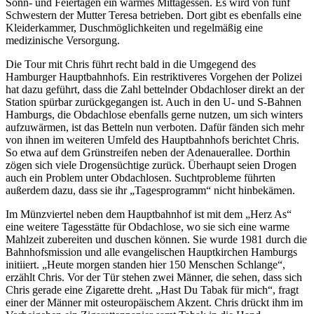
Sonn- und Feiertagen ein warmes Mittagessen. Es wird von fünf
Schwestern der Mutter Teresa betrieben. Dort gibt es ebenfalls eine
Kleiderkammer, Duschmöglichkeiten und regelmäßig eine
medizinische Versorgung.
Die Tour mit Chris führt recht bald in die Umgegend des
Hamburger Hauptbahnhofs. Ein restriktiveres Vorgehen der Polizei
hat dazu geführt, dass die Zahl bettelnder Obdachloser direkt an der
Station spürbar zurückgegangen ist. Auch in den U- und S-Bahnen
Hamburgs, die Obdachlose ebenfalls gerne nutzen, um sich winters
aufzuwärmen, ist das Betteln nun verboten. Dafür fänden sich mehr
von ihnen im weiteren Umfeld des Hauptbahnhofs berichtet Chris.
So etwa auf dem Grünstreifen neben der Adenauerallee. Dorthin
zögen sich viele Drogensüchtige zurück. Überhaupt seien Drogen
auch ein Problem unter Obdachlosen. Suchtprobleme führten
außerdem dazu, dass sie ihr „Tagesprogramm“ nicht hinbekämen.
Im Münzviertel neben dem Hauptbahnhof ist mit dem „Herz As“
eine weitere Tagesstätte für Obdachlose, wo sie sich eine warme
Mahlzeit zubereiten und duschen können. Sie wurde 1981 durch die
Bahnhofsmission und alle evangelischen Hauptkirchen Hamburgs
initiiert. „Heute morgen standen hier 150 Menschen Schlange“,
erzählt Chris. Vor der Tür stehen zwei Männer, die sehen, dass sich
Chris gerade eine Zigarette dreht. „Hast Du Tabak für mich“, fragt
einer der Männer mit osteuropäischem Akzent. Chris drückt ihm im