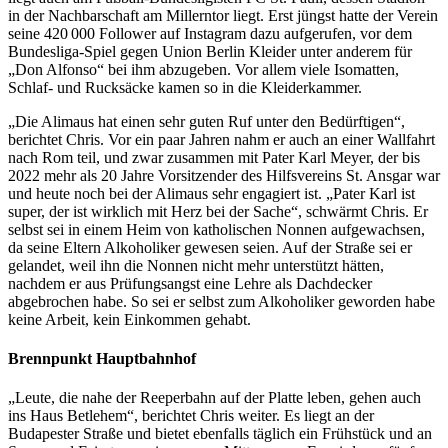
in der Nachbarschaft am Millerntor liegt. Erst jüngst hatte der Verein
seine 420 000 Follower auf Instagram dazu aufgerufen, vor dem
Bundesliga-Spiel gegen Union Berlin Kleider unter anderem für
„Don Alfonso“ bei ihm abzugeben. Vor allem viele Isomatten,
Schlaf- und Rucksäcke kamen so in die Kleiderkammer.
„Die Alimaus hat einen sehr guten Ruf unter den Bedürftigen“,
berichtet Chris. Vor ein paar Jahren nahm er auch an einer Wallfahrt
nach Rom teil, und zwar zusammen mit Pater Karl Meyer, der bis
2022 mehr als 20 Jahre Vorsitzender des Hilfsvereins St. Ansgar war
und heute noch bei der Alimaus sehr engagiert ist. „Pater Karl ist
super, der ist wirklich mit Herz bei der Sache“, schwärmt Chris. Er
selbst sei in einem Heim von katholischen Nonnen aufgewachsen,
da seine Eltern Alkoholiker gewesen seien. Auf der Straße sei er
gelandet, weil ihn die Nonnen nicht mehr unterstützt hätten,
nachdem er aus Prüfungsangst eine Lehre als Dachdecker
abgebrochen habe. So sei er selbst zum Alkoholiker geworden habe
keine Arbeit, kein Einkommen gehabt.
Brennpunkt Hauptbahnhof
„Leute, die nahe der Reeperbahn auf der Platte leben, gehen auch
ins Haus Betlehem“, berichtet Chris weiter. Es liegt an der
Budapester Straße und bietet ebenfalls täglich ein Frühstück und an