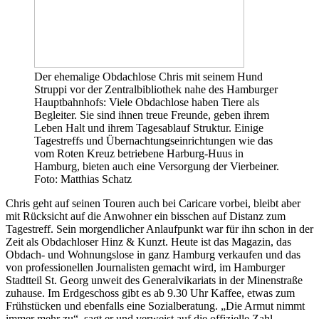
Der ehemalige Obdachlose Chris mit seinem Hund
Struppi vor der Zentralbibliothek nahe des Hamburger
Hauptbahnhofs: Viele Obdachlose haben Tiere als
Begleiter. Sie sind ihnen treue Freunde, geben ihrem
Leben Halt und ihrem Tagesablauf Struktur. Einige
Tagestreffs und Übernachtungseinrichtungen wie das
vom Roten Kreuz betriebene Harburg-Huus in
Hamburg, bieten auch eine Versorgung der Vierbeiner.
Foto: Matthias Schatz
Chris geht auf seinen Touren auch bei Caricare vorbei, bleibt aber
mit Rücksicht auf die Anwohner ein bisschen auf Distanz zum
Tagestreff. Sein morgendlicher Anlaufpunkt war für ihn schon in der
Zeit als Obdachloser Hinz & Kunzt. Heute ist das Magazin, das
Obdach- und Wohnungslose in ganz Hamburg verkaufen und das
von professionellen Journalisten gemacht wird, im Hamburger
Stadtteil St. Georg unweit des Generalvikariats in der Minenstraße
zuhause. Im Erdgeschoss gibt es ab 9.30 Uhr Kaffee, etwas zum
Frühstücken und ebenfalls eine Sozialberatung. „Die Armut nimmt
immer mehr zu“, sagt er und verweist auf die offizielle Zahl