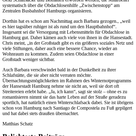
systematisch über die Obdachlosenhilfe „Zwischenstopp“ am
Zentralen Busbahnhof Hamburgs organisieren.
Dorthin hat es schon am Nachmittag auch Barbara gezogen., „weil
es hier tagsüber ruhiger ist als rund um den Hauptbahnhof“.
Insgesamt sei die Versorgung mit Lebensmitteln für Obdachlose in
Hamburg gut. Daher kämen auch viele von ihnen in die Hansestadt.
Chris meint, „in der Großstadt gibt es ein größeres soziales Netz und
viele Stiftungen, daher auch eine bessere Chance, wieder an
Wohnraum zu kommen. Zudem seien Obdachlose in einer
Großstadt weniger sichtbar.
Auch Barbara verschwindet bald in der Dunkelheit zu ihrer
Schlafstätte, die sie aber nicht verraten möchte.
Übernachtungsmöglichkeiten im Rahmen des Winternotprogramms
der Hansestadt Hamburg nehme sie nicht an, weil sie dort oft
Streitereien erlebt habe. „Ja, ich kann“, sagt sie stolz – ohne es zu
romantisieren nimmt sie das harte Leben auf der Straße geradezu
sportlich, hat natürlich einen Winterschlafsack dabei. Sie ist übrigens
schon von Hamburg nach Santiago de Compostela zu Fuß gepilgert
und hat dabei stets draußen übernachtet.
Matthias Schatz