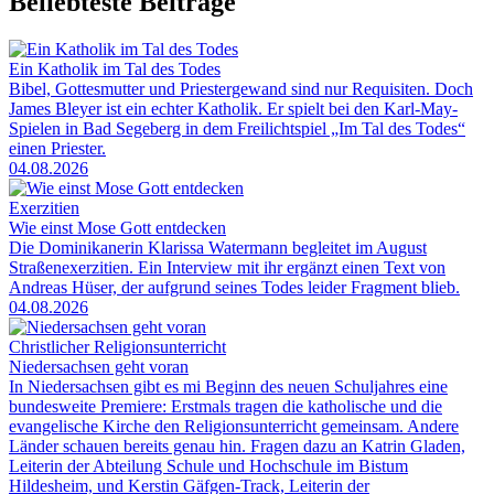
Beliebteste Beiträge
Ein Katholik im Tal des Todes
Bibel, Gottesmutter und Priestergewand sind nur Requisiten. Doch
James Bleyer ist ein echter Katholik. Er spielt bei den Karl-May-
Spielen in Bad Segeberg in dem Freilichtspiel „Im Tal des Todes“
einen Priester.
04.08.2026
Exerzitien
Wie einst Mose Gott entdecken
Die Dominikanerin Klarissa Watermann begleitet im August
Straßenexerzitien. Ein Interview mit ihr ergänzt einen Text von
Andreas Hüser, der aufgrund seines Todes leider Fragment blieb.
04.08.2026
Christlicher Religionsunterricht
Niedersachsen geht voran
In Niedersachsen gibt es mi Beginn des neuen Schuljahres eine
bundesweite Premiere: Erstmals tragen die katholische und die
evangelische Kirche den Religionsunterricht gemeinsam. Andere
Länder schauen bereits genau hin. Fragen dazu an Katrin Gladen,
Leiterin der Abteilung Schule und Hochschule im Bistum
Hildesheim, und Kerstin Gäfgen-Track, Leiterin der