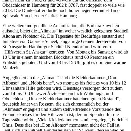
Obdachloser in Hamburg für 2024: 3787, fast doppelt so viele wie
2018. Die Dunkelziffer dürfte noch höher liegen vermutet Timo
Spiewak, Sprecher der Caritas Hamburg.
Eine weitere morgendliche Anlaufstation, die Barbara zuweilen
aufsucht, bietet die „Alimaus“ im weiter westlich gelegenen Stadtteil
Altona am Nobistor 42. Die Tagestätte für Bedürftige entstand auf
Initiative von Gabriele Scheel, langjährige Gemeindereferentin von
St. Ansgar im Hamburger Stadtteil Niendorf und wird vom
„Hilfsverein St. Ansgar“ getragen. Von Montag bis Samstag wird ab
10 Uhr in einem finnischen Blockhaus rund 60 Personen ein
Frühstück geboten. Und von 13 bis 15 Uhr gibt es dort eine warme
Mahlzeit.
Angegliedert an die „Alimaus“ sind die Kleiderkammer „Don
Alfonso“ und „Nobis bene“, wo montags bis freitags von 10 bis 12
Uhr sanitäre Hilfe geboten wird. Dienstags versorgen dort zudem
von 14 bis 16 Uhr zwei Ärzte ehrenamtlich Wohnungs- und
Obdachlose. „Unsere Kleiderkammer hat einen guten Bestand“,
freut sich Janet van Rossem, die sich ehrenamtlich bei der
„Alimaus“ engagiert und zudem stellvertretende Vorsitzende des
Freundeskreises für den Hilfsverein ist, der um Spenden für die
Tagesstätte wirbt. „Viele Kleiderkammern sind leergefegt“, berichtet
Chris. Dass dies bei „Don Alfonso“ momentan nicht der Fall ist,
liegt auch am Fußball-Bundesligisten FC St. Pauli, dessen Stadion