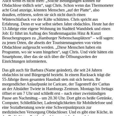
Auch wenn es nicht friert: „Solche Bedingungen können für
Obdachlose tödlich sein“, sagt Chris. Schon wenn das Thermometer
acht Grad anzeige, könnten Menschen „auf der Platte“, also
draußen, erfrieren, sofern sie sich nicht durch einen
Winterschlafsack vor der Kälte schützten. Chris spricht aus
Erfahrung. Denn er war selbst sieben Jahre obdachlos. Heute hat der
53-Jährige eine eigene Wohnung im Stadtteil Wandsbek und einen
Job: Er führt im Auftrag des Straßenmagazins Hinz & Kunzt
Besuchergruppen zu „Hamburger Nebenschauplätzen“ – will sagen:
zu jenen Orten, die abseits der Touristenmagneten von vielen
Obdachlose aufgesucht werden. „Diese Menschen haben ein
Programm, wo sie wann hingehen“, sagt Chris. Und viele hätten ein
Smartphone, über das sie sich über die Öffnungszeiten der
Einrichtungen informierten.
Das gilt auch für Barbara (Name geändert), die seit 24 Jahren
obdachlos ist und Bürgergeld bezieht. In einem Rucksack trägt die
55-Jährige ihren gesamten Haushalt stets mit sich herum. Ihr
morgendlicher Anlaufpunkt ist Caricare, der Tagestreff der Caritas
an der Altstädter Twiete in Hamburgs Zentrum. Montags bis freitags
öffnet er um 7 Uhr und schließt erst – nach einer zweistündigen
Pause am Nachmittag – um 20.30 Uhr. Dort gibt es heiße Getränke,
Computer, Schließfächer, Lademöglichkeiten für Mobiltelefone und
eine Sozialberatung sowie eine Schwerpunktpraxis zur
medizinischen Versorgung Obdachloser. Und es gibt eine Küche, in