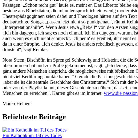
Passagen. „Schon recht gut“ laufe es, meint er. Das Libretto bleibe e
bestehe aus Bibelzitaten, die mitunter sprachlich ein wenig modernisi
Theaterpädagoginnen seien dabei und Theologen hätten auf den Text g
deutsprachige Songs, „passen jetzt nicht so punktgenau“, räumt Reink
„Interpretationshilfe“. Wenn Jesus etwa „Rebell“ von den Ärzten singt
„Ich bin dagegen, ich sag es noch einmal. Ich bin dagegen, warum, is
auch wenn es euch nicht schmeckt. Ich nenn' es Freiheit, ihr nennt es
da in einer Strophe. „Ich denke, Jesus ist anders rebellisch gewesen, 
drinsteht“, sagt Reinke.
Nora Steen, Bischöfin im Sprengel Schleswig und Holstein, die die Sc
übernommen hat und zur Probe gekommen ist, sagt: „Ich denke, dass
ganz andere Menschen anspricht, die möglicherweise mit biblischen 
nicht viel Berührungspunkte haben.“ Gerade die Passionsgeschichte sei
„aber sie ist die zentrale Geschichte des Christentums.“ Sich mit der
oder von der Playlist kennt, dieser Geschichte zu nähern, das sei „ein
Menschen zu erreichen“. Karten gibt es im Internet:
www.die-passion
Marco Heinen
Beliebteste Beiträge
Ein Katholik im Tal des Todes