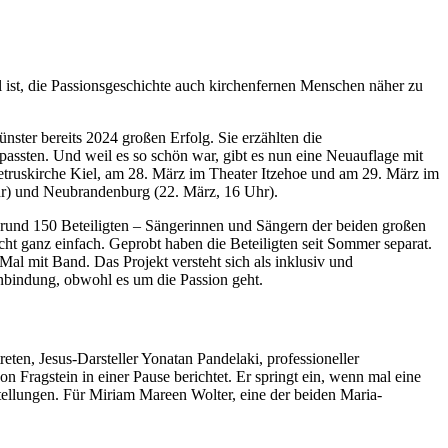
 ist, die Passionsgeschichte auch kirchenfernen Menschen näher zu
nster bereits 2024 großen Erfolg. Sie erzählten die
passten. Und weil es so schön war, gibt es nun eine Neuauflage mit
etruskirche Kiel, am 28. März im Theater Itzehoe und am 29. März im
hr) und Neubrandenburg (22. März, 16 Uhr).
 rund 150 Beteiligten – Sängerinnen und Sängern der beiden großen
ht ganz einfach. Geprobt haben die Beteiligten seit Sommer separat.
 mit Band. Das Projekt versteht sich als inklusiv und
enbindung, obwohl es um die Passion geht.
eten, Jesus-Darsteller Yonatan Pandelaki, professioneller
n Fragstein in einer Pause berichtet. Er springt ein, wenn mal eine
stellungen. Für Miriam Mareen Wolter, eine der beiden Maria-