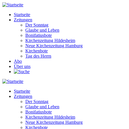
Direkt
zum
Startseite
Inhalt
Zeitungen
Main
Der Sonntag
navigation
Glaube und Leben
Bonifatiusbote
Kirchenzeitung Hildesheim
Neue Kirchenzeitung Hamburg
Kirchenbote
Tag des Herrn
Abo
Über uns
Startseite
Zeitungen
Main
Der Sonntag
navigation
Glaube und Leben
Bonifatiusbote
Kirchenzeitung Hildesheim
Neue Kirchenzeitung Hamburg
Kirchenbote