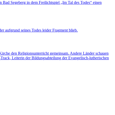
in Bad Segeberg in dem Freilichtspiel „Im Tal des Todes“ einen
er aufgrund seines Todes leider Fragment blieb.
e Kirche den Religionsunterricht gemeinsam. Andere Länder schauen
rack, Leiterin der Bildungsabteilung der Evangelisch-lutherischen