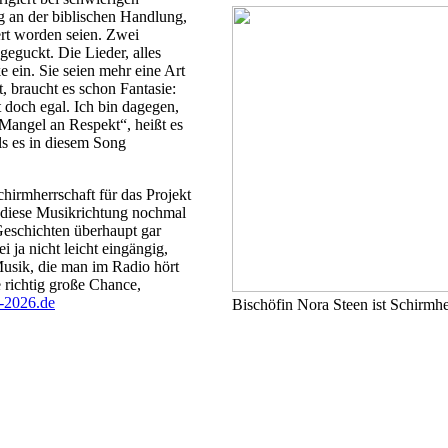
ng an der biblischen Handlung,
ert worden seien. Zwei
eguckt. Die Lieder, alles
e ein. Sie seien mehr eine Art
, braucht es schon Fantasie:
t doch egal. Ich bin dagegen,
 Mangel an Respekt“, heißt es
als es in diesem Song
hirmherrschaft für das Projekt
 diese Musikrichtung nochmal
Geschichten überhaupt gar
 ja nicht leicht eingängig,
 Musik, die man im Radio hört
e richtig große Chance,
-2026.de
Bischöfin Nora Steen ist Schirmhe