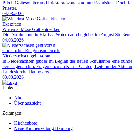
Bibel, Gottesmutter und Priestergewand sind nur Requisiten. Doch Jam
Priester.
04.08.2026
Exerzitien
Wie einst Mose Gott entdecken
Die Dominikanerin Klarissa Watermann begleitet im August Straßenexe
04.08.2026
Christlicher Religionsunterricht
Niedersachsen geht voran
In Niedersachsen gibt es mi Beginn des neuen Schuljahres eine bunde
bereits genau hin. Fragen dazu an Katrin Gladen, Leiterin der Abtei
Landeskirche Hannovers.
03.08.2026
Links
Abo
Über aus.sicht
Zeitungen
Kirchenbote
Neue Kirchenzeitung Hamburg