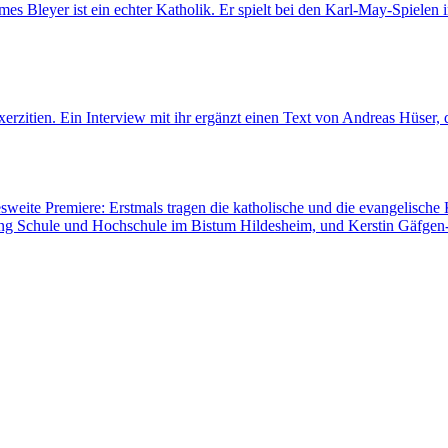
es Bleyer ist ein echter Katholik. Er spielt bei den Karl-May-Spielen 
rzitien. Ein Interview mit ihr ergänzt einen Text von Andreas Hüser, d
sweite Premiere: Erstmals tragen die katholische und die evangelisch
lung Schule und Hochschule im Bistum Hildesheim, und Kerstin Gäfgen-T