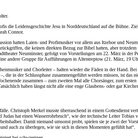
lter.
fis die Leidensgeschichte Jesu in Norddeutschland auf die Bühne. Ziel
arah Connor.
 Passion hatten Laien- und Profimusiker vor allem aus Itzehoe und Neumü
ückgriffen, die keinen direkten Bezug zur Bibel hatten, aber trotzdem 
adttheater Neumünster, gefolgt von Vorstellungen am 22. März in der P
 eine andere Gruppe für Aufführungen in Altentreptow (21. März, 19 U
henmusiker und Chorleiter – halten wieder die Fäden in der Hand. Bei
, die in der Schlussphase zusammengeführt werden müssen, ist das nic
chenende zusammen – zum zweiten Mal alle Chorsänger, zum ersten Mal
atsächlich haben längst nicht alle eine enge Glaubens- oder gar Kirch
älle. Christoph Merkel musste überraschend in einem Gottesdienst vertr
nd Judas hat einen Wasserrohrbruch“, wie der technische Leiter Tobias vo
rheitshalber. Damit niemand umsonst probt, spielen sie je zwei der Vor
n und auch zu überlegen, wie sie sich in diesen Momenten gefühlt hat“.
igiert bei schwierigen