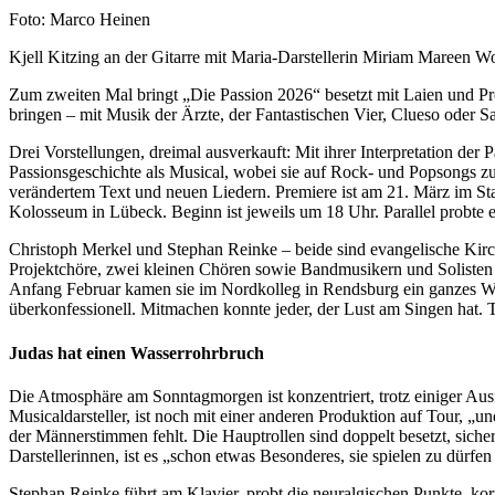
Nachweis
Foto: Marco Heinen
Caption
Kjell Kitzing an der Gitarre mit Maria-Darstellerin Miriam Mareen Wo
Zum zweiten Mal bringt „Die Passion 2026“ besetzt mit Laien und Pro
bringen – mit Musik der Ärzte, der Fantastischen Vier, Clueso oder S
Drei Vorstellungen, dreimal ausverkauft: Mit ihrer Interpretation der
Passionsgeschichte als Musical, wobei sie auf Rock- und Popsongs zur
verändertem Text und neuen Liedern. Premiere ist am 21. März im St
Kolosseum in Lübeck. Beginn ist jeweils um 18 Uhr. Parallel probte
Christoph Merkel und Stephan Reinke – beide sind evangelische Kirc
Projektchöre, zwei kleinen Chören sowie Bandmusikern und Solisten –
Anfang Februar kamen sie im Nordkolleg in Rendsburg ein ganzes Wo
überkonfessionell. Mitmachen konnte jeder, der Lust am Singen hat. T
Judas hat einen Wasserrohrbruch
Die Atmosphäre am Sonntagmorgen ist konzentriert, trotz einiger Ausf
Musicaldarsteller, ist noch mit einer anderen Produktion auf Tour, „u
der Männerstimmen fehlt. Die Hauptrollen sind doppelt besetzt, siche
Darstellerinnen, ist es „schon etwas Besonderes, sie spielen zu dürfe
Stephan Reinke führt am Klavier, probt die neuralgischen Punkte, korr