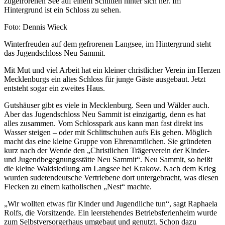
Nachweis
Foto: Dennis Wieck
Caption
Winterfreuden auf dem gefrorenen Langsee, im Hintergrund steht
das Jugendschloss Neu Sammit.
Mit Mut und viel Arbeit hat ein kleiner christlicher Verein im Herzen
Mecklenburgs ein altes Schloss für junge Gäste ausgebaut. Jetzt
entsteht sogar ein zweites Haus.
Gutshäuser gibt es viele in Mecklenburg. Seen und Wälder auch.
Aber das Jugendschloss Neu Sammit ist einzigartig, denn es hat
alles zusammen. Vom Schlosspark aus kann man fast direkt ins
Wasser steigen – oder mit Schlittschuhen aufs Eis gehen. Möglich
macht das eine kleine Gruppe von Ehrenamtlichen. Sie gründeten
kurz nach der Wende den „Christlichen Trägerverein der Kinder-
und Jugendbegegnungsstätte Neu Sammit“. Neu Sammit, so heißt
die kleine Waldsiedlung am Langsee bei Krakow. Nach dem Krieg
wurden sudetendeutsche Vertriebene dort untergebracht, was diesen
Flecken zu einem katholischen „Nest“ machte.
„Wir wollten etwas für Kinder und Jugendliche tun“, sagt Raphaela
Rolfs, die Vorsitzende. Ein leerstehendes Betriebsferienheim wurde
zum Selbstversorgerhaus umgebaut und genutzt. Schon dazu