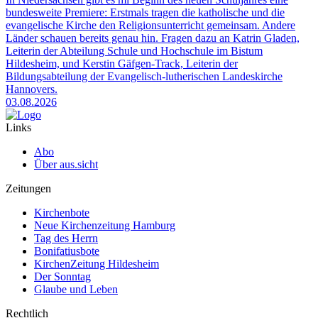
bundesweite Premiere: Erstmals tragen die katholische und die
evangelische Kirche den Religionsunterricht gemeinsam. Andere
Länder schauen bereits genau hin. Fragen dazu an Katrin Gladen,
Leiterin der Abteilung Schule und Hochschule im Bistum
Hildesheim, und Kerstin Gäfgen-Track, Leiterin der
Bildungsabteilung der Evangelisch-lutherischen Landeskirche
Hannovers.
03.08.2026
Links
Abo
Über aus.sicht
Zeitungen
Kirchenbote
Neue Kirchenzeitung Hamburg
Tag des Herrn
Bonifatiusbote
KirchenZeitung Hildesheim
Der Sonntag
Glaube und Leben
Rechtlich