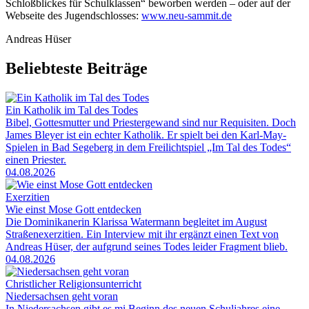
Schloßblickes für Schulklassen“ beworben werden – oder auf der
Webseite des Jugendschlosses:
www.neu-sammit.de
Andreas Hüser
Beliebteste Beiträge
Ein Katholik im Tal des Todes
Bibel, Gottesmutter und Priestergewand sind nur Requisiten. Doch
James Bleyer ist ein echter Katholik. Er spielt bei den Karl-May-
Spielen in Bad Segeberg in dem Freilichtspiel „Im Tal des Todes“
einen Priester.
04.08.2026
Exerzitien
Wie einst Mose Gott entdecken
Die Dominikanerin Klarissa Watermann begleitet im August
Straßenexerzitien. Ein Interview mit ihr ergänzt einen Text von
Andreas Hüser, der aufgrund seines Todes leider Fragment blieb.
04.08.2026
Christlicher Religionsunterricht
Niedersachsen geht voran
In Niedersachsen gibt es mi Beginn des neuen Schuljahres eine