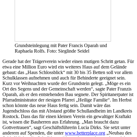
Grundsteinlegung mit Pater Francis Oparah und
Raphaela Rolfs. Foto: Sieglinde Seidel
Gerade hat der Trägerverein wieder einen mutigen Schritt getan. Für
etwa eine Million Euro wird ein weiteres Haus auf dem Gelände
gebaut: das „Haus Schlossblick“ mit 30 bis 35 Betten soll vor allem
Schulklassen aufnehmen und auch für Behinderte geeignet sein.
Kurz vor Weihnachten wurde der Grundstein gelegt. „Möge es ein
Ort des Segens und der Gemeinschaft werden“, sagte Pater Franzis
Oparah, als er den entstehenden Bau segnete. Der Spiritanerpater ist
Pfarradministrator der riesigen Pfarrei „Heilige Familie“. Im Herbst
schon könnte das neue Haus fertig sein. Damit wäre das
Jugendschloss das mit Abstand größte Schullandheim im Landkreis
Rostock. Dass das für einen kleinen Verein ein gewaltiger Kraftakt
ist, wissen die Bauherren aus Erfahrung. „Man braucht dazu
Gottvertrauen“, sagt Geschäftsführerin Lucia Dirks. Sie setzt unter
anderem auf Spenden, die unter
www.betterplace.org
„Neubau des