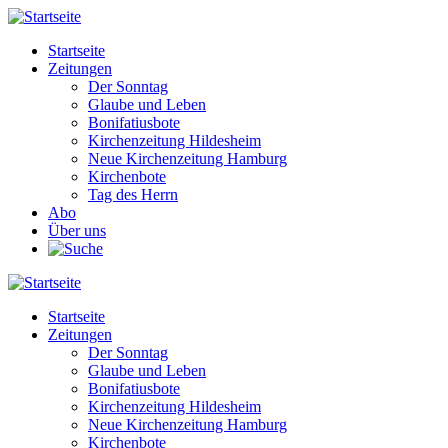
Direkt
zum
Startseite
Inhalt
Zeitungen
Main
Der Sonntag
navigation
Glaube und Leben
Bonifatiusbote
Kirchenzeitung Hildesheim
Neue Kirchenzeitung Hamburg
Kirchenbote
Tag des Herrn
Abo
Über uns
Startseite
Zeitungen
Main
Der Sonntag
navigation
Glaube und Leben
Bonifatiusbote
Kirchenzeitung Hildesheim
Neue Kirchenzeitung Hamburg
Kirchenbote