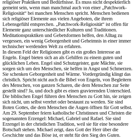
religiöser Praktiken und Bedürfnisse. Es muss nicht despektierlich
gemeint sein, wenn man manchmal auch von einer „Patchwork-
Religiosität“ bei manchen Menschen spricht. Menschen bedienen
sich religiöser Elemente aus vielen Angeboten, die ihrem
Lebensgefühl entsprechen. „Patchwork-Religiosität“ ist offen für
Elemente ganz unterschiedlicher Kulturen und Traditionen.
Meditationspraktiken und Gebetsformen helfen, den Alltag zu
vergessen, ein wenig Geborgenheit und Geheimnis in einer immer
technischer werdenden Welt zu erfahren.
In diesem Feld der Religionen gibt es ein großes Interesse an
Engeln. Engel bieten sich an als Gehilfen zu einem guten und
glücklichen Leben. Engel sind Schutzgeister, gute Mächte, sie
sorgen sich um den Menschen, sie helfen in Angst und Schmerzen.
Sie schenken Geborgenheit und Wärme. Vordergründig klingt das
christlich. Spricht nicht auch die Bibel von Engeln, von Begleitern
des Menschen, von ganzen Scharen, die dem Menschen zur Seite
gestellt sind? Ja, und doch gibt es einen gravierenden Unterschied.
Die biblischen Engel führen den Menschen zu Gott hin, sie zeigen
sich nicht, um selbst verehrt oder bestaunt zu werden. Sie sind
Boten Gottes, die dem Menschen die Augen öffnen für Gott selbst.
Am 29. September feiern katholische Christinnen und Christen die
sogenannten Erzengel: Michael, Gabriel und Rafael. Sie sind
Erzengel in der christlichen Tradition, weil sie für eine besondere
Botschaft stehen. Michael zeigt, dass Gott der Herr über die
Geschichte und das Böse ist, er steht für den Sieg des Guten.