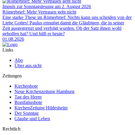
Impuls zur Sonntagslesung am 2. August 2026
Römerbrief: Mehr Vertrauen geht nicht
Eine starke These im Römerbrief: Nichts kann uns scheiden von der
Liebe Gottes! Paulus ermutigt damit die Gläubigen, die in seiner
Zeit ausgegrenzt und verfolgt wurden. Ob der Satz ihnen wohl
geholfen hat? Und hilft er heute?
01.08.2026
Links
Abo
Über aus.sicht
Zeitungen
Kirchenbote
Neue Kirchenzeitung Hamburg
Tag des Herrn
Bonifatiusbote
KirchenZeitung Hildesheim
Der Sonntag
Glaube und Leben
Rechtlich