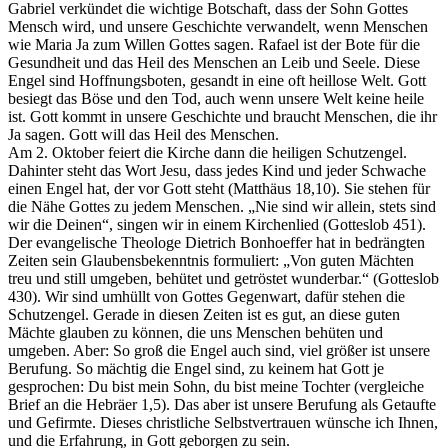
Gabriel verkündet die wichtige Botschaft, dass der Sohn Gottes
Mensch wird, und unsere Geschichte verwandelt, wenn Menschen
wie Maria Ja zum Willen Gottes sagen. Rafael ist der Bote für die
Gesundheit und das Heil des Menschen an Leib und Seele. Diese
Engel sind Hoffnungsboten, gesandt in eine oft heillose Welt. Gott
besiegt das Böse und den Tod, auch wenn unsere Welt keine heile
ist. Gott kommt in unsere Geschichte und braucht Menschen, die ihr
Ja sagen. Gott will das Heil des Menschen.
Am 2. Oktober feiert die Kirche dann die heiligen Schutzengel.
Dahinter steht das Wort Jesu, dass jedes Kind und jeder Schwache
einen Engel hat, der vor Gott steht (Matthäus 18,10). Sie stehen für
die Nähe Gottes zu jedem Menschen. „Nie sind wir allein, stets sind
wir die Deinen“, singen wir in einem Kirchenlied (Gotteslob 451).
Der evangelische Theologe Dietrich Bonhoeffer hat in bedrängten
Zeiten sein Glaubensbekenntnis formuliert: „Von guten Mächten
treu und still umgeben, behütet und getröstet wunderbar.“ (Gotteslob
430). Wir sind umhüllt von Gottes Gegenwart, dafür stehen die
Schutzengel. Gerade in diesen Zeiten ist es gut, an diese guten
Mächte glauben zu können, die uns Menschen behüten und
umgeben. Aber: So groß die Engel auch sind, viel größer ist unsere
Berufung. So mächtig die Engel sind, zu keinem hat Gott je
gesprochen: Du bist mein Sohn, du bist meine Tochter (vergleiche
Brief an die Hebräer 1,5). Das aber ist unsere Berufung als Getaufte
und Gefirmte. Dieses christliche Selbstvertrauen wünsche ich Ihnen,
und die Erfahrung, in Gott geborgen zu sein.