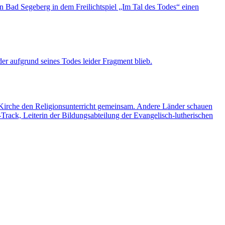
in Bad Segeberg in dem Freilichtspiel „Im Tal des Todes“ einen
er aufgrund seines Todes leider Fragment blieb.
e Kirche den Religionsunterricht gemeinsam. Andere Länder schauen
rack, Leiterin der Bildungsabteilung der Evangelisch-lutherischen