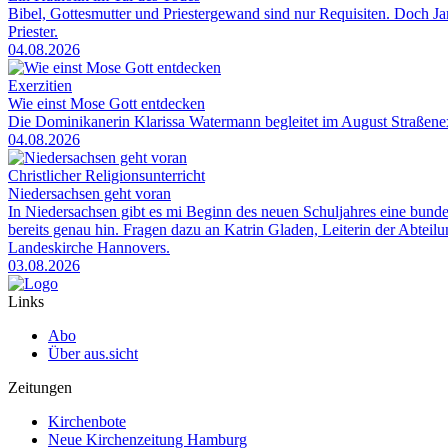
Bibel, Gottesmutter und Priestergewand sind nur Requisiten. Doch Jam
Priester.
04.08.2026
Exerzitien
Wie einst Mose Gott entdecken
Die Dominikanerin Klarissa Watermann begleitet im August Straßenexe
04.08.2026
Christlicher Religionsunterricht
Niedersachsen geht voran
In Niedersachsen gibt es mi Beginn des neuen Schuljahres eine bunde
bereits genau hin. Fragen dazu an Katrin Gladen, Leiterin der Abtei
Landeskirche Hannovers.
03.08.2026
Links
Abo
Über aus.sicht
Zeitungen
Kirchenbote
Neue Kirchenzeitung Hamburg