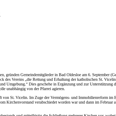
g
rchten, gründen Gemeindemitglieder in Bad Oldesloe am 6. September 
weck des Vereins „die Rettung und Erhaltung der katholischen St. Vice
 und Umgebung.“ Dies geschehe in Ergänzung und zur Unterstützung der
olle unabhängig von der Pfarrei agieren.
nft von St. Vicelin. Im Zuge der Vermögens- und Immobilienreform im 
 vom Kirchenvorstand verabschiedet worden war und dann im Februar 
bestands und mittelfristig die Schließung mehrerer Kirchen vor, wobei