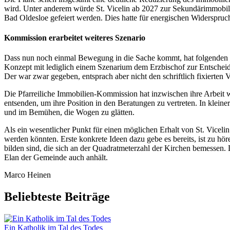
wird. Unter anderem würde St. Vicelin ab 2027 zur Sekundärimmobilie
Bad Oldesloe gefeiert werden. Dies hatte für energischen Widerspruc
Kommission erarbeitet weiteres Szenario
Dass nun noch einmal Bewegung in die Sache kommt, hat folgenden Gr
Konzept mit lediglich einem Szenarium dem Erzbischof zur Entscheidu
Der war zwar gegeben, entsprach aber nicht den schriftlich fixierten
Die Pfarreiliche Immobilien-­Kommission hat inzwischen ihre Arbeit
entsenden, um ihre Position in den Beratungen zu vertreten. In klein
und im Bemühen, die Wogen zu glätten.
Als ein wesentlicher Punkt für einen möglichen Erhalt von St. Vicelin
werden könnten. Erste konkrete Ideen dazu gebe es bereits, ist zu hö
bilden sind, die sich an der Quadratmeterzahl der Kirchen bemessen.
Elan der Gemeinde auch anhält.
Marco Heinen
Beliebteste Beiträge
Ein Katholik im Tal des Todes