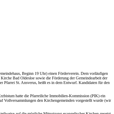
(Gemeindehaus, Beginn 19 Uhr) einen Förderverein. Dem vorläufigen
lin Kirche Bad Oldesloe sowie die Förderung der Gemeindearbeit der
 Pfarrei St. Ansverus, heißt es in dem Entwurf. Kandidaten für den
Erzbistum hatte die Pfarreiliche Immobilien-Kommission (PIK) ein
auf Vollversammlungen den Kirchengemeinden vorgestellt wurde (wir
 teilweise auf die mögliche Mitnutzung evangelischer Kirchen gesetzt