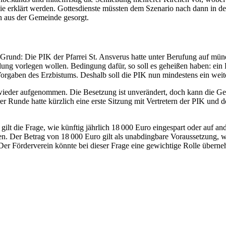
 erklärt werden. Gottesdienste müssten dem Szenario nach dann in der
h aus der Gemeinde gesorgt.
und: Die PIK der Pfarrei St. Ansverus hatte unter Berufung auf münd
ng vorlegen wollen. Bedingung dafür, so soll es geheißen haben: ein 
 Vorgaben des Erzbistums. Deshalb soll die PIK nun mindestens ein weite
 wieder aufgenommen. Die Besetzung ist unverändert, doch kann die Ge
erer Runde hatte kürzlich eine erste Sitzung mit Vertretern der PIK u
 gilt die Frage, wie künftig jährlich 18 000 Euro eingespart oder auf a
ren. Der Betrag von 18 000 Euro gilt als unabdingbare Voraussetzung, we
 Der Förderverein könnte bei dieser Frage eine gewichtige Rolle über