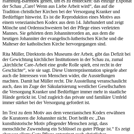
Hamburg-Barmbek gehen, um es zu entdecken: das einzige Exponat
der Schau „Care! Wenn aus Liebe Arbeit wird“, das auf die
Tradition christlicher Kirchen bei der Versorgung Kranker und
Bedürftiger hinweist. Es ist die Reproduktion eines Motivs aus
einem venezianischen Kodex aus dem 14. Jahrhundert und zeigt
Mönche und Ordensschwestern bei der Pflege eines verletzten
Mannes. Sie gehörten dem Johanniterorden an, aus dem die
heutigen Johanniter der evangelisch-lutherischen Kirche und die
Malteser der katholischen Kirche hervorgegangen sind.
Rita Müller, Direktorin des Museums der Arbeit, gibt das Defizit bei
der Gewichtung kirchlicher Institutionen in der Schau zu, zumal
„kirchliche Care-Arbeit eine große Rolle spielt, erst recht in der
Geschichte“, wie sie sagt. Diese Unterrepräsentation spiegele aber
auch die Interessen von Menschen wider, die Ausstellungen
machten. Damit hat Müller recht. Die Ausstellung veranschaulicht
auch, dass im Zuge der Säkularisierung westlicher Gesellschaften
die Versorgung Kranker und Bedürftiger immer mehr in staatliche
Hände gerückt ist. Und zugleich das private und familiäre Umfeld
immer stärker bei der Versorgung gefordert ist.
Im Text zu dem Motiv aus dem venezianischen Kodex erwähnen
die Kuratoren die Johanniter nicht. Dort heißt es: „Das
kunsthistorische Motiv pflegender Menschen zeigt, dass
menschliche Zuwendung ein Schlüssel zu guter Pflege ist.“ Es zeigt