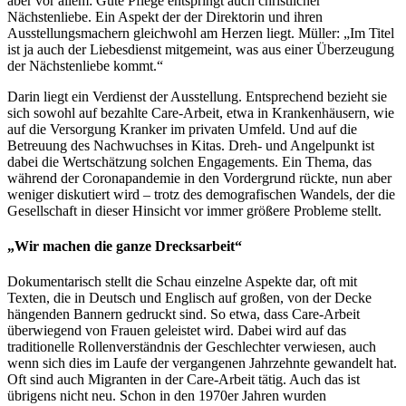
aber vor allem: Gute Pflege entspringt auch christlicher
Nächstenliebe. Ein Aspekt der der Direktorin und ihren
Ausstellungsmachern gleichwohl am Herzen liegt. Müller: „Im Titel
ist ja auch der Liebesdienst mitgemeint, was aus einer Überzeugung
der Nächstenliebe kommt.“
Darin liegt ein Verdienst der Ausstellung. Entsprechend bezieht sie
sich sowohl auf bezahlte Care-Arbeit, etwa in Krankenhäusern, wie
auf die Versorgung Kranker im privaten Umfeld. Und auf die
Betreuung des Nachwuchses in Kitas. Dreh- und Angelpunkt ist
dabei die Wertschätzung solchen Engagements. Ein Thema, das
während der Coronapandemie in den Vordergrund rückte, nun aber
weniger diskutiert wird – trotz des demografischen Wandels, der die
Gesellschaft in dieser Hinsicht vor immer größere Probleme stellt.
„Wir machen die ganze Drecksarbeit“
Dokumentarisch stellt die Schau einzelne Aspekte dar, oft mit
Texten, die in Deutsch und Englisch auf großen, von der Decke
hängenden Bannern gedruckt sind. So etwa, dass Care-Arbeit
überwiegend von Frauen geleistet wird. Dabei wird auf das
traditionelle Rollenverständnis der Geschlechter verwiesen, auch
wenn sich dies im Laufe der vergangenen Jahrzehnte gewandelt hat.
Oft sind auch Migranten in der Care-Arbeit tätig. Auch das ist
übrigens nicht neu. Schon in den 1970er Jahren wurden