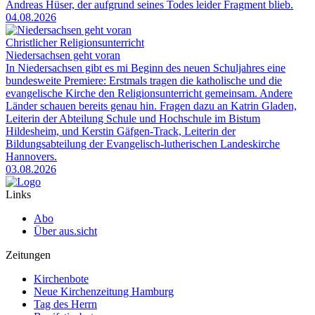
Andreas Hüser, der aufgrund seines Todes leider Fragment blieb.
04.08.2026
Christlicher Religionsunterricht
Niedersachsen geht voran
In Niedersachsen gibt es mi Beginn des neuen Schuljahres eine
bundesweite Premiere: Erstmals tragen die katholische und die
evangelische Kirche den Religionsunterricht gemeinsam. Andere
Länder schauen bereits genau hin. Fragen dazu an Katrin Gladen,
Leiterin der Abteilung Schule und Hochschule im Bistum
Hildesheim, und Kerstin Gäfgen-Track, Leiterin der
Bildungsabteilung der Evangelisch-lutherischen Landeskirche
Hannovers.
03.08.2026
Links
Abo
Über aus.sicht
Zeitungen
Kirchenbote
Neue Kirchenzeitung Hamburg
Tag des Herrn