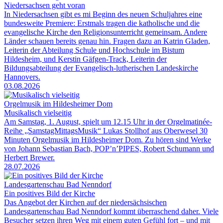
Niedersachsen geht voran
In Niedersachsen gibt es mi Beginn des neuen Schuljahres eine
bundesweite Premiere: Erstmals tragen die katholische und die
evangelische Kirche den Religionsunterricht gemeinsam. Andere
Länder schauen bereits genau hin. Fragen dazu an Katrin Gladen,
Leiterin der Abteilung Schule und Hochschule im Bistum
Hildesheim, und Kerstin Gäfgen-Track, Leiterin der
Bildungsabteilung der Evangelisch-lutherischen Landeskirche
Hannovers.
03.08.2026
Orgelmusik im Hildesheimer Dom
Musikalisch vielseitig
Am Samstag, 1. August, spielt um 12.15 Uhr in der Orgelmatinée-
Reihe „SamstagMittagsMusik“ Lukas Stollhof aus Oberwesel 30
Minuten Orgelmusik im Hildesheimer Dom. Zu hören sind Werke
von Johann Sebastian Bach, POP’n’PIPES, Robert Schumann und
Herbert Brewer.
28.07.2026
Landesgartenschau Bad Nenndorf
Ein positives Bild der Kirche
Das Angebot der Kirchen auf der niedersächsischen
Landesgartenschau Bad Nenndorf kommt überraschend daher. Viele
Besucher setzen ihren Weg mit einem guten Gefühl fort – und mit