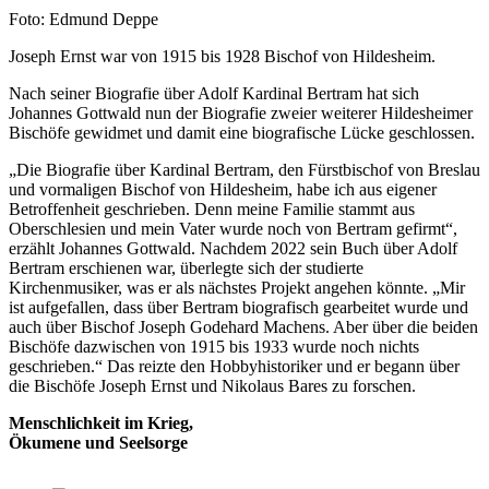
Nachweis
Foto: Edmund Deppe
Caption
Joseph Ernst war von
1915 bis 1928 Bischof von Hildesheim.
Nach seiner Biografie über Adolf Kardinal Bertram hat sich
Johannes Gottwald nun der Biografie zweier weiterer Hildesheimer
Bischöfe gewidmet und damit eine biografische Lücke geschlossen.
„Die Biografie über Kardinal Bertram, den Fürstbischof von Breslau
und vormaligen Bischof von Hildesheim, habe ich aus eigener
Betroffenheit geschrieben. Denn meine Familie stammt aus
Oberschlesien und mein Vater wurde noch von Bertram gefirmt“,
erzählt Johannes Gottwald. Nachdem 2022 sein Buch über Adolf
Bertram erschienen war, überlegte sich der studierte
Kirchenmusiker, was er als nächstes Projekt angehen könnte. „Mir
ist aufgefallen, dass über Bertram biografisch gearbeitet wurde und
auch über Bischof Joseph Godehard Machens. Aber über die beiden
Bischöfe dazwischen von 1915 bis 1933 wurde noch nichts
geschrieben.“ Das reizte den Hobbyhistoriker und er begann über
die Bischöfe Joseph Ernst und Nikolaus Bares zu forschen.
Menschlichkeit im Krieg,
Ökumene und Seelsorge