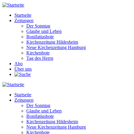
Direkt
zum
Startseite
Inhalt
Zeitungen
Main
Der Sonntag
navigation
Glaube und Leben
Bonifatiusbote
Kirchenzeitung Hildesheim
Neue Kirchenzeitung Hamburg
Kirchenbote
Tag des Herrn
Abo
Über uns
Startseite
Zeitungen
Main
Der Sonntag
navigation
Glaube und Leben
Bonifatiusbote
Kirchenzeitung Hildesheim
Neue Kirchenzeitung Hamburg
Kirchenbote