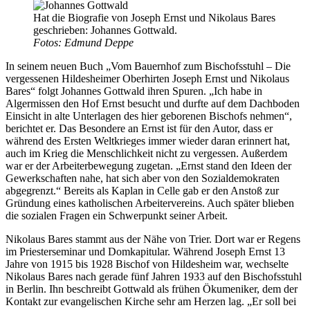
Hat die Biografie von Joseph Ernst und Nikolaus Bares
geschrieben: Johannes Gottwald.
Fotos: Edmund Deppe
In seinem neuen Buch „Vom Bauernhof zum Bischofsstuhl – Die
vergessenen Hildesheimer Oberhirten Joseph Ernst und Nikolaus
Bares“ folgt Johannes Gottwald ihren Spuren. „Ich habe in
Algermissen den Hof Ernst besucht und durfte auf dem Dachboden
Einsicht in alte Unterlagen des hier geborenen Bischofs nehmen“,
berichtet er. Das Besondere an Ernst ist für den Autor, dass er
während des Ersten Weltkrieges immer wieder daran erinnert hat,
auch im Krieg die Menschlichkeit nicht zu vergessen. Außerdem
war er der Arbeiterbewegung zugetan. „Ernst stand den Ideen der
Gewerkschaften nahe, hat sich aber von den Sozialdemokraten
abgegrenzt.“ Bereits als Kaplan in Celle gab er den Anstoß zur
Gründung eines katholischen Arbeitervereins. Auch später blieben
die sozialen Fragen ein Schwerpunkt seiner Arbeit.
Nikolaus Bares stammt aus der Nähe von Trier. Dort war er Regens
im Priesterseminar und Domkapitular. Während Joseph Ernst 13
Jahre von 1915 bis 1928 Bischof von Hildesheim war, wechselte
Nikolaus Bares nach gerade fünf Jahren 1933 auf den Bischofsstuhl
in Berlin. Ihn beschreibt Gottwald als frühen Ökumeniker, dem der
Kontakt zur evangelischen Kirche sehr am Herzen lag. „Er soll bei