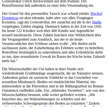
Generalvikar Ulrich Beckwermert auf dem Podium. Der
Betroffenenrat lädt außerdem zu einer Info-Veranstaltung ein.
Der Grund für den personellen Tausch war schnell erklärt:
Bischof
Dominicus
sei akut erkrankt, habe aber von allen Vorgängen
Kenntnis, sagt der Generalvikar, der zunächst auf die in der
Studie
vorgelegten Zahlen einging. Demnach haben in der Zeit von 1945
bis heute 122 Kleriker weit über 400 Kinder und Jugendliche
sexuell missbraucht. Diese Zahlen brächten eine Wirklichkeit über
die Vergangenheit zum Ausdruck, aus der er als heute
Verantwortlicher drei Schlüsse ziehen wolle: „Wir dürfen nicht
nachlassen darin, die Aufarbeitung des Erlebten weiter zu betreiben,
Betroffene bestmöglich zu unterstützen und alles Erdenkliche dafür
zu tun, dass sexualisierte Gewalt im Raum der Kirche keine Zukunft
mehr hat.“
Die Wissenschaftler der Uni haben in ihrer Studie sich
wiederholende Erzählstränge ausgemacht, die sie Narrative nennen.
Außerdem geben sie szenische Einblicke in das Geschehen von
sexuellem Missbrauch. Beides sei eindrückliches Material, das
insbesondere in die Prävention und in die Bildungsarbeit im Bistum
Osnabrück einfließen solle. Ein „fühlendes Verstehen“, wie von den
Wissenschaftlern benannt, solle weiter gefördert werden. „Wir
brauchen das, um Wahrnehmungen zu schärfen und der
verheerenden Schweigespirale den Boden zu entziehen.“ Zudem