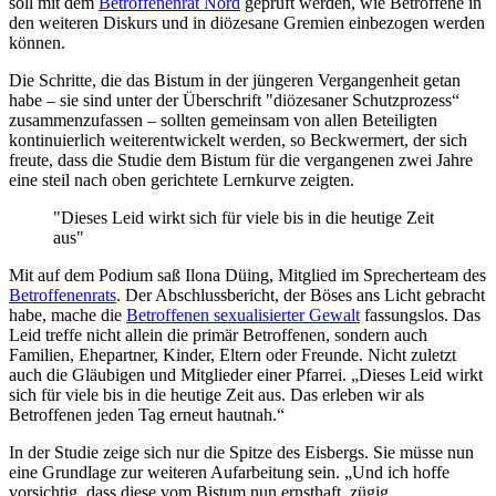
soll mit dem
Betroffenenrat Nord
geprüft werden, wie Betroffene in
den weiteren Diskurs und in diözesane Gremien einbezogen werden
können.
Die Schritte, die das Bistum in der jüngeren Vergangenheit getan
habe – sie sind unter der Überschrift "diözesaner Schutzprozess“
zusammenzufassen – sollten gemeinsam von allen Beteiligten
kontinuierlich weiterentwickelt werden, so Beckwermert, der sich
freute, dass die Studie dem Bistum für die vergangenen zwei Jahre
eine steil nach oben gerichtete Lernkurve zeigten.
"Dieses Leid wirkt sich für viele bis in die heutige Zeit
aus"
Mit auf dem Podium saß Ilona Düing, Mitglied im Sprecherteam des
Betroffenenrats
. Der Abschlussbericht, der Böses ans Licht gebracht
habe, mache die
Betroffenen sexualisierter Gewalt
fassungslos. Das
Leid treffe nicht allein die primär Betroffenen, sondern auch
Familien, Ehepartner, Kinder, Eltern oder Freunde. Nicht zuletzt
auch die Gläubigen und Mitglieder einer Pfarrei. „Dieses Leid wirkt
sich für viele bis in die heutige Zeit aus. Das erleben wir als
Betroffenen jeden Tag erneut hautnah.“
In der Studie zeige sich nur die Spitze des Eisbergs. Sie müsse nun
eine Grundlage zur weiteren Aufarbeitung sein. „Und ich hoffe
vorsichtig, dass diese vom Bistum nun ernsthaft, zügig,