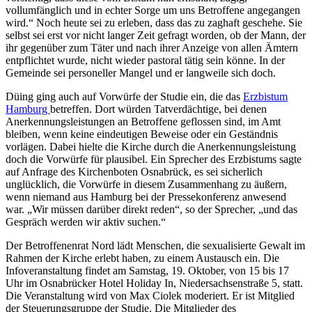
vollumfänglich und in echter Sorge um uns Betroffene angegangen
wird.“ Noch heute sei zu erleben, dass das zu zaghaft geschehe. Sie
selbst sei erst vor nicht langer Zeit gefragt worden, ob der Mann, der
ihr gegenüber zum Täter und nach ihrer Anzeige von allen Ämtern
entpflichtet wurde, nicht wieder pastoral tätig sein könne. In der
Gemeinde sei personeller Mangel und er langweile sich doch.
Düing ging auch auf Vorwürfe der Studie ein, die das
Erzbistum
Hamburg
betreffen. Dort würden Tatverdächtige, bei denen
Anerkennungsleistungen an Betroffene geflossen sind, im Amt
bleiben, wenn keine eindeutigen Beweise oder ein Geständnis
vorlägen. Dabei hielte die Kirche durch die Anerkennungsleistung
doch die Vorwürfe für plausibel. Ein Sprecher des Erzbistums sagte
auf Anfrage des Kirchenboten Osnabrück, es sei sicherlich
unglücklich, die Vorwürfe in diesem Zusammenhang zu äußern,
wenn niemand aus Hamburg bei der Pressekonferenz anwesend
war. „Wir müssen darüber direkt reden“, so der Sprecher, „und das
Gespräch werden wir aktiv suchen.“
Der Betroffenenrat Nord lädt Menschen, die sexualisierte Gewalt im
Rahmen der Kirche erlebt haben, zu einem Austausch ein. Die
Infoveranstaltung findet am Samstag, 19. Oktober, von 15 bis 17
Uhr im Osnabrücker Hotel Holiday In, Niedersachsenstraße 5, statt.
Die Veranstaltung wird von Max Ciolek moderiert. Er ist Mitglied
der Steuerungsgruppe der Studie. Die Mitglieder des