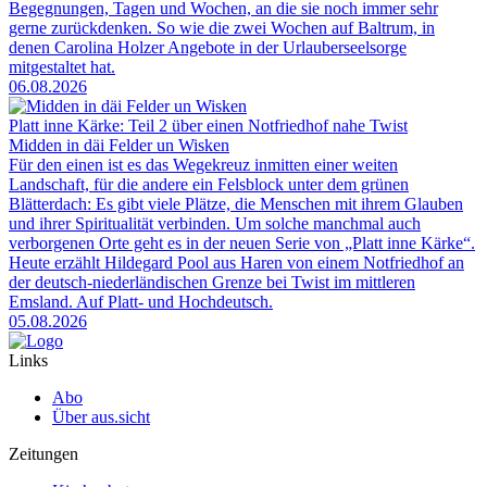
Begegnungen, Tagen und Wochen, an die sie noch immer sehr
gerne zurückdenken. So wie die zwei Wochen auf Baltrum, in
denen Carolina Holzer Angebote in der Urlauberseelsorge
mitgestaltet hat.
06.08.2026
Platt inne Kärke: Teil 2 über einen Notfriedhof nahe Twist
Midden in däi Felder un Wisken
Für den einen ist es das Wegekreuz inmitten einer weiten
Landschaft, für die andere ein Felsblock unter dem grünen
Blätterdach: Es gibt viele Plätze, die Menschen mit ihrem Glauben
und ihrer Spiritualität verbinden. Um solche manchmal auch
verborgenen Orte geht es in der neuen Serie von „Platt inne Kärke“.
Heute erzählt Hildegard Pool aus Haren von einem Notfriedhof an
der deutsch-niederländischen Grenze bei Twist im mittleren
Emsland. Auf Platt- und Hochdeutsch.
05.08.2026
Links
Abo
Über aus.sicht
Zeitungen