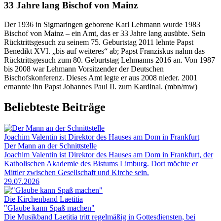
33 Jahre lang Bischof von Mainz
Der 1936 in Sigmaringen geborene Karl Lehmann wurde 1983
Bischof von Mainz – ein Amt, das er 33 Jahre lang ausübte. Sein
Rücktrittsgesuch zu seinem 75. Geburtstag 2011 lehnte Papst
Benedikt XVI. „bis auf weiteres“ ab; Papst Franziskus nahm das
Rücktrittsgesuch zum 80. Geburtstag Lehmanns 2016 an. Von 1987
bis 2008 war Lehmann Vorsitzender der Deutschen
Bischofskonferenz. Dieses Amt legte er aus 2008 nieder. 2001
ernannte ihn Papst Johannes Paul II. zum Kardinal. (mbn/mw)
Beliebteste Beiträge
Joachim Valentin ist Direktor des Hauses am Dom in Frankfurt
Der Mann an der Schnittstelle
Joachim Valentin ist Direktor des Hauses am Dom in Frankfurt, der
Katholischen Akademie des Bistums Limburg. Dort möchte er
Mittler zwischen Gesellschaft und Kirche sein.
29.07.2026
Die Kirchenband Laetitia
"Glaube kann Spaß machen"
Die Musikband Laetitia tritt regelmäßig in Gottesdiensten, bei