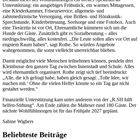
Unterstützung: ein ausgiebiges Frühstück, ein warmes Mittagessen,
eine Kleiderkammer, Friseurservice, allgemein- und
zahnmedizinische Versorgung, eine Brillen- und Hörakustik-
Sprechstunde, Kinderbetreuung, Seelsorge und eine Fotobox. Auch
eine Tierärztin ist vor Ort, Ehrenamtliche kümmern sich um die
Hunde der Gäste. Zusätzlich gibt es Sozialberatung – alles
niedrigschwellig, alles kostenfrei. „Die Leute sollen alles vor Ort auf
engstem Raum haben“, sagt Rothe. So würden Angebote
wahrgenommen, die sonst vielleicht unerreichbar blieben.
Damit möglichst viele Menschen teilnehmen können, pendeln drei
Kleinbusse den ganzen Tag zwischen Innenstadt und Schule. Alles
wird ehrenamtlich organisiert. Rothe zeigt sich tief beeindruckt:
„Alle, die ich gefragt habe, haben gleich gesagt: ‚Tolle Idee, wir
machen mit.‘ Ohne die vielen Helfer könnte so ein Tag gar nicht
gestaltet werden.“
Finanzielle Unterstützung kam unter anderem von der „R.SH hilft
helfen-Stiftung“. Am Ende zählen die Malteser rund 180 Gäste. Der
nächste Wohlfühlmorgen ist für das Frühjahr 2027 geplant.
Sabine Wigbers
Beliebteste Beiträge