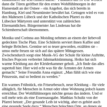
dann die Türen geöffnet für den ersten Wohlfühlmorgen in der
Hansestadt an der Ostsee – ein Angebot, das sich bereits in
Hamburg, Kiel und Neumünster bewährt hat. Getragen wird es von
den Maltesern Lübeck und der Katholischen Pfarrei zu den
Lübecker Märtyrern und unterstützt von zahlreichen
Ehrenamtlichen. Bürgermeister Jan Lindenau hat die
Schirmherrschaft übernommen.
Monika und Corinna aus Moisling nehmen an einem der liebevoll
gedeckten Tische Platz. Eine Schülerin serviert ihnen Kaffee und
belegte Brötchen. Gemüse sei so teuer geworden, erzählen sie –
umso mehr freuen sie sich auf das spätere Mittagessen.
Zwischendurch sorgt eine Musik-AG der Schule für kleine Auftritte,
frisches Popcorn verbreitet Jahrmarktstimmung. Heiko hat sich
warme Kleidung aus der Kleiderkammer geholt. „Ich finde das alles
supertoll hier. Hier wird echt was für die Ärmsten der Armen
gemacht.“ Seine Freundin Anna ergänzt: „Man fühlt sich wie eine
Prinzessin, mal so bedient zu werden.“
Ein warmes Frühstück, ein Friseurbesuch, neue Kleidung – für viele
alltäglich, für Menschen in Armut oder ohne Wohnung jedoch kaum
erreichbar. Der Wohlfühlmorgen möchte genau das ändern. Und er
soll mehr sein als eine Essensausgabe. Matthias Schultz von der
Pfarrei betont: „Der gesunde Leib ist wichtig, aber es gehört auch
eine gesunde Seele dazu.“ Menschen bräuchten Orte, an denen sie