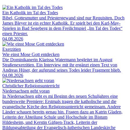
Ein Katholik im Tal des Todes
Bibel, Gottesmutter und Priestergewand sind nur Requisiten. Doch
James Bleyer ist ein echter Katholik. Er spielt bei den Karl-May-
Spielen in Bad Segeberg in dem Freilichtspiel „Im Tal des Todes“
einen Priester.
04.08.2026
Exerzitien
Wie einst Mose Gott entdecken
Die Dominikanerin Klarissa Watermann begleitet im August
Straßenexerzitien. Ein Interview mit ihr ergänzt einen Text von
Andreas Hüser, der aufgrund seines Todes leider Fragment blieb.
04.08.2026
Christlicher Religionsunterricht
Niedersachsen geht voran
In Niedersachsen gibt es mi Beginn des neuen Schuljahres eine
bundesweite Premiere: Erstmals tragen die katholische und die
evangelische Kirche den Religionsunterricht gemeinsam. Andere
Länder schauen bereits genau hin. Fragen dazu an Katrin Gladen,
Leiterin der Abteilung Schule und Hochschule im Bistum
Hildesheim, und Kerstin Gäfgen-Track, Leiterin der
Bildungsabteilung der Evangelisch-lutherischen Landeskirche