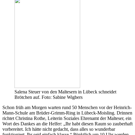
Salena Steuer von den Maltesern in Lübeck schneidet
Brötchen auf. Foto: Sabine Wigbers
Schon früh am Morgen warten rund 50 Menschen vor der Heinrich-
Mann-Schule am Brüder-Grimm-Ring in Lübeck-Moisling. Drinnen
richtet Christina Rothe, Leiterin Soziales Ehrenamt der Malteser, ein
Wort des Dankes an die Helfer: „Ihr habt diesen Raum so zauberhaft
vorbereitet. Ich hätte nicht gedacht, dass alles so wunderbar
funktioniert. Ihr seid einfach klasse.“ Pünktlich um 10 Uhr werden