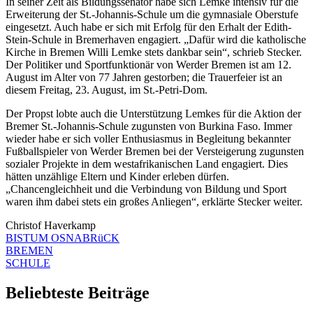
In seiner Zeit als Bildungssenator habe sich Lemke intensiv für die
Erweiterung der St.-Johannis-Schule um die gymnasiale Oberstufe
eingesetzt. Auch habe er sich mit Erfolg für den Erhalt der Edith-
Stein-Schule in Bremerhaven engagiert. „Dafür wird die katholische
Kirche in Bremen Willi Lemke stets dankbar sein“, schrieb Stecker.
Der Politiker und Sportfunktionär von Werder Bremen ist am 12.
August im Alter von 77 Jahren gestorben; die Trauerfeier ist an
diesem Freitag, 23. August, im St.-Petri-Dom.
Der Propst lobte auch die Unterstützung Lemkes für die Aktion der
Bremer St.-Johannis-Schule zugunsten von Burkina Faso. Immer
wieder habe er sich voller Enthusiasmus in Begleitung bekannter
Fußballspieler von Werder Bremen bei der Versteigerung zugunsten
sozialer Projekte in dem westafrikanischen Land engagiert. Dies
hätten unzählige Eltern und Kinder erleben dürfen.
„Chancengleichheit und die Verbindung von Bildung und Sport
waren ihm dabei stets ein großes Anliegen“, erklärte Stecker weiter.
Christof Haverkamp
BISTUM OSNABRüCK
BREMEN
SCHULE
Beliebteste Beiträge