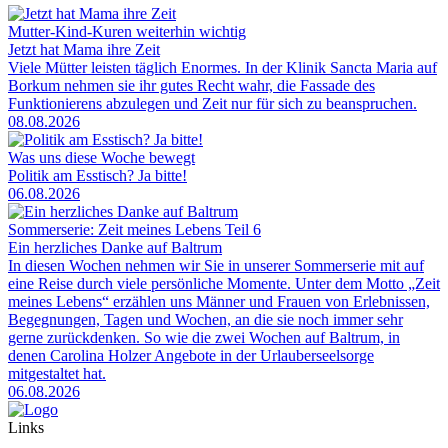
Mutter-Kind-Kuren weiterhin wichtig
Jetzt hat Mama ihre Zeit
Viele Mütter leisten täglich Enormes. In der Klinik Sancta Maria auf
Borkum nehmen sie ihr gutes Recht wahr, die Fassade des
Funktionierens abzulegen und Zeit nur für sich zu beanspruchen.
08.08.2026
Was uns diese Woche bewegt
Politik am Esstisch? Ja bitte!
06.08.2026
Sommerserie: Zeit meines Lebens Teil 6
Ein herzliches Danke auf Baltrum
In diesen Wochen nehmen wir Sie in unserer Sommerserie mit auf
eine Reise durch viele persönliche Momente. Unter dem Motto „Zeit
meines Lebens“ erzählen uns Männer und Frauen von Erlebnissen,
Begegnungen, Tagen und Wochen, an die sie noch immer sehr
gerne zurückdenken. So wie die zwei Wochen auf Baltrum, in
denen Carolina Holzer Angebote in der Urlauberseelsorge
mitgestaltet hat.
06.08.2026
Links