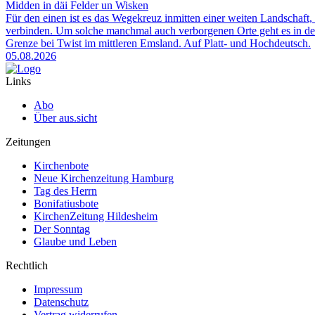
Midden in däi Felder un Wisken
Für den einen ist es das Wegekreuz inmitten einer weiten Landschaft, 
verbinden. Um solche manchmal auch verborgenen Orte geht es in der
Grenze bei Twist im mittleren Emsland. Auf Platt- und Hochdeutsch.
05.08.2026
Links
Abo
Über aus.sicht
Zeitungen
Kirchenbote
Neue Kirchenzeitung Hamburg
Tag des Herrn
Bonifatiusbote
KirchenZeitung Hildesheim
Der Sonntag
Glaube und Leben
Rechtlich
Impressum
Datenschutz
Vertrag widerrufen