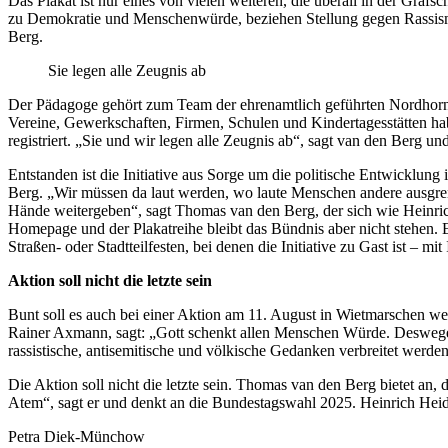
Das Plakat ist nur eines von vielen weiteren, die überall in der Gra
zu Demokratie und Menschenwürde, beziehen Stellung gegen Rassismu
Berg.
Sie legen alle Zeugnis ab
Der Pädagoge gehört zum Team der ehrenamtlich geführten Nordhorner I
Vereine, Gewerkschaften, Firmen, Schulen und Kindertagesstätten ha
registriert. „Sie und wir legen alle Zeugnis ab“, sagt van den Berg und
Entstanden ist die Initiative aus Sorge um die politische Entwicklu
Berg. „Wir müssen da laut werden, wo laute Menschen andere ausgrenze
Hände weitergeben“, sagt Thomas van den Berg, der sich wie Heinrich
Homepage und der Plakatreihe bleibt das Bündnis aber nicht stehen. Es
Straßen- oder Stadtteilfesten, bei denen die Initiative zu Gast ist – mi
Aktion soll nicht die letzte sein
Bunt soll es auch bei einer Aktion am 11. August in Wietmarschen we
Rainer Axmann, sagt: „Gott schenkt allen Menschen Würde. Deswegen 
rassistische, antisemitische und völkische Gedanken verbreitet werd
Die Aktion soll nicht die letzte sein. Thomas van den Berg bietet a
Atem“, sagt er und denkt an die Bundestagswahl 2025. Heinrich Heidk
Petra Diek-Münchow