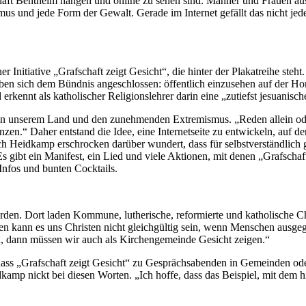
fschaft Bentheim hängen und online zu sehen sind. Männer und Frauen aus
s und jede Form der Gewalt. Gerade im Internet gefällt das nicht je
nitiative „Grafschaft zeigt Gesicht“, die hinter der Plakatreihe steh
ben sich dem Bündnis angeschlossen: öffentlich einzusehen auf der H
 erkennt als katholischer Religionslehrer darin eine „zutiefst jesuanisc
ng in unserem Land und den zunehmenden Extremismus. „Reden allein ode
n.“ Daher entstand die Idee, eine Internetseite zu entwickeln, auf de
 Heidkamp erschrocken darüber wundert, dass für selbstverständlich ge
 gibt ein Manifest, ein Lied und viele Aktionen, mit denen „Grafschaft
t Infos und bunten Cocktails.
rden. Dort laden Kommune, lutherische, reformierte und katholische Chr
kann es uns Christen nicht gleichgültig sein, wenn Menschen ausgegr
en, dann müssen wir auch als Kirchengemeinde Gesicht zeigen.“
n, dass „Grafschaft zeigt Gesicht“ zu Gesprächsabenden in Gemeinden o
amp nickt bei diesen Worten. „Ich hoffe, dass das Beispiel, mit dem 