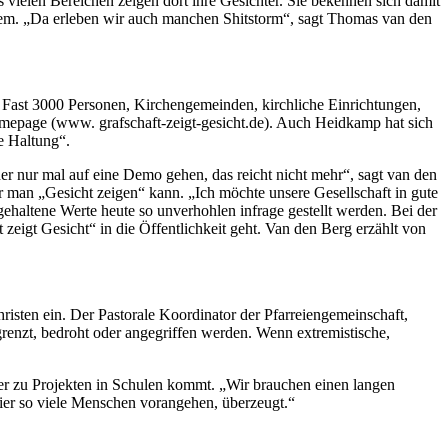
 vielen Bereichen zeigen dort ihre Gesichter. Sie bekennen sich damit
dem. „Da erleben wir auch manchen Shitstorm“, sagt Thomas van den
t. Fast 3000 Personen, Kirchengemeinden, kirchliche Einrichtungen,
omepage (www. grafschaft-zeigt-gesicht.de). Auch Heidkamp hat sich
he Haltung“.
r nur mal auf eine Demo gehen, das reicht nicht mehr“, sagt van den
r man „Gesicht zeigen“ kann. „Ich möchte unsere Gesellschaft in gute
haltene Werte heute so unverhohlen infrage gestellt werden. Bei der
 zeigt Gesicht“ in die Öffentlichkeit geht. Van den Berg erzählt von
isten ein. Der Pastorale Koordinator der Pfarreiengemeinschaft,
enzt, bedroht oder angegriffen werden. Wenn extremistische,
der zu Projekten in Schulen kommt. „Wir brauchen einen langen
hier so viele Menschen vorangehen, überzeugt.“