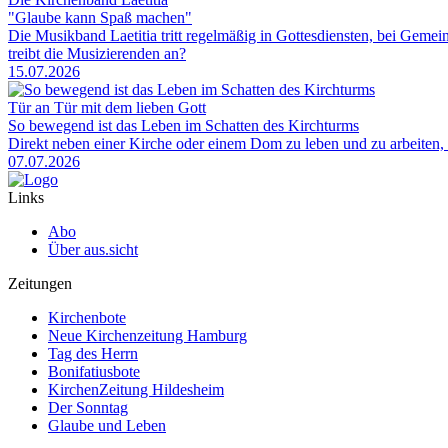
"Glaube kann Spaß machen"
Die Musikband Laetitia tritt regelmäßig in Gottesdiensten, bei Gem
treibt die Musizierenden an?
15.07.2026
Tür an Tür mit dem lieben Gott
So bewegend ist das Leben im Schatten des Kirchturms
Direkt neben einer Kirche oder einem Dom zu leben und zu arbeiten, 
07.07.2026
Links
Abo
Über aus.sicht
Zeitungen
Kirchenbote
Neue Kirchenzeitung Hamburg
Tag des Herrn
Bonifatiusbote
KirchenZeitung Hildesheim
Der Sonntag
Glaube und Leben