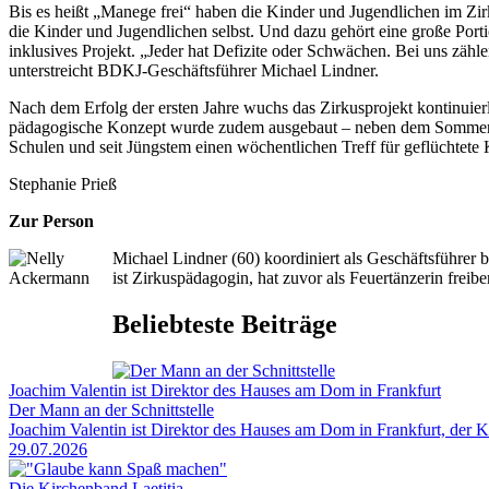
Bis es heißt „Manege frei“ haben die Kinder und Jugendlichen im Zirk
die Kinder und Jugendlichen selbst. Und dazu gehört eine große Port
inklusives Projekt. „Jeder hat Defizite oder Schwächen. Bei uns zähl
unterstreicht BDKJ-Geschäftsführer Michael Lindner.
Nach dem Erfolg der ersten Jahre wuchs das Zirkusprojekt kontinuierl
pädagogische Konzept wurde zudem ausgebaut – neben dem Sommerzirku
Schulen und seit Jüngstem einen wöchentlichen Treff für geflüchtete K
Stephanie Prieß
Zur Person
Michael Lindner (60) koordiniert als Geschäftsführe
ist Zirkuspädagogin, hat zuvor als Feuertänzerin freibe
Beliebteste Beiträge
Joachim Valentin ist Direktor des Hauses am Dom in Frankfurt
Der Mann an der Schnittstelle
Joachim Valentin ist Direktor des Hauses am Dom in Frankfurt, der 
29.07.2026
Die Kirchenband Laetitia