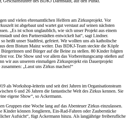
ner, Geschäftsführer des BDKJ Darmstadt, auf den Punkt.
gen und vielen ehrenamtlichen Helfern am Zirkusprojekt. Vor
szelt ist abgebaut und wartet gut verstaut auf seinen nächsten
ssen. „Es ist schon unglaublich, wie sich unser Projekt aus einem
stadt und den Partnerstädten entwickelt hat“, sagt Lindner.
o heißt unser Stadtfest, gefeiert. Wir wollten uns als katholische
or aus dem Bistum Mainz weiter. Das BDKJ-Team steckte die Köpfe
 Bürgerinnen und Bürger auf die Beine zu stellen. 80 Kinder folgten
fest vor. Die Show und vor allem das Vorbereitungscamp stießen auf
enn wir aus unserem einmaligen Zirkusprojekt ein Dauerprojekt
o zusammen: „Lasst uns Zirkus machen!“
2019 als Workshop-leiterin und seit drei Jahren im Organisationsteam
wischen 6 und 26 Jahren die fantastische Welt des Zirkus kennen. Sie
nd eine eigene Show“, so Ackermann.
hten Gruppen eine Woche lang auf das Abenteuer Zirkus einzulassen.
Die Kinder können Jonglieren, Ein-Rad-Fahren oder Zauberstücke
licher Aufsicht“, fügt Ackermann hinzu. Als langjährige freiberufliche