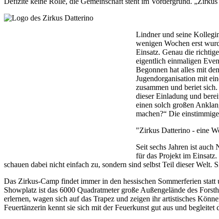
Defizite keine Rolle, die Gemeinschaft steht im Vordergrund. „Zirkus
Lindner und seine Kollegi
wenigen Wochen erst wurde 
Einsatz. Genau die richtige
eigentlich einmaligen Even
Begonnen hat alles mit dem 
Jugendorganisation mit ei
zusammen und beriet sich. 
dieser Einladung und bere
einen solch großen Anklang
machen?“ Die einstimmige 
"Zirkus Datterino - eine We
Seit sechs Jahren ist auch 
für das Projekt im Einsatz
schauen dabei nicht einfach zu, sondern sind selbst Teil dieser Welt
Das Zirkus-Camp findet immer in den hessischen Sommerferien statt u
Showplatz ist das 6000 Quadratmeter große Außengelände des Forstha
erlernen, wagen sich auf das Trapez und zeigen ihr artistisches Könne
Feuertänzerin kennt sie sich mit der Feuerkunst gut aus und begleitet