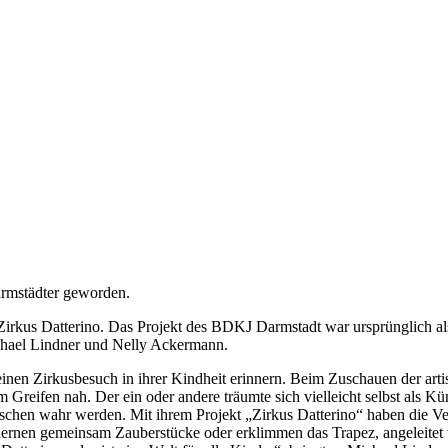
armstädter geworden.
 Zirkus Datterino. Das Projekt des BDKJ Darmstadt war ursprünglich al
chael Lindner und Nelly Ackermann.
 einen Zirkusbesuch in ihrer Kindheit erinnern. Beim Zuschauen der ar
reifen nah. Der ein oder andere träumte sich vielleicht selbst als Kü
hen wahr werden. Mit ihrem Projekt „Zirkus Datterino“ haben die Vera
 lernen gemeinsam Zauberstücke oder erklimmen das Trapez, angeleitet