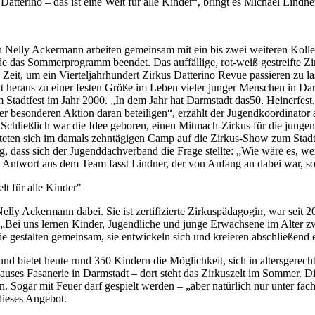
 Datterino – das ist eine Welt für alle Kinder“, bringt es Michael Lind
n Nelly Ackermann arbeiten gemeinsam mit ein bis zwei weiteren Kolle
das Sommerprogramm beendet. Das auffällige, rot-weiß gestreifte Zirku
 Zeit, um ein Vierteljahrhundert Zirkus Datterino Revue passieren zu la
t heraus zu einer festen Größe im Leben vieler junger Menschen in Darm
Stadtfest im Jahr 2000. „In dem Jahr hat Darmstadt das50. Heinerfest, s
ner besonderen Aktion daran beteiligen“, erzählt der Jugendkoordinat
Schließlich war die Idee geboren, einen Mitmach-Zirkus für die jungen
iteten sich im damals zehntägigen Camp auf die Zirkus-Show zum Stadt
, dass sich der Jugenddachverband die Frage stellte: „Wie wäre es, w
Antwort aus dem Team fasst Lindner, der von Anfang an dabei war, s
lt für alle Kinder"
Nelly Ackermann dabei. Sie ist zertifizierte Zirkuspädagogin, war seit 
. „Bei uns lernen Kinder, Jugendliche und junge Erwachsene im Alter z
. Sie gestalten gemeinsam, sie entwickeln sich und kreieren abschließe
nd bietet heute rund 350 Kindern die Möglichkeit, sich in altersgerec
uses Fasanerie in Darmstadt – dort steht das Zirkuszelt im Sommer. 
n. Sogar mit Feuer darf gespielt werden – „aber natürlich nur unter fach
 dieses Angebot.