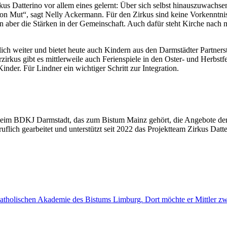
us Datterino vor allem eines gelernt: Über sich selbst hinauszuwachsen
ion Mut“, sagt Nelly Ackermann. Für den Zirkus sind keine Vorkenntni
en aber die Stärken in der Gemeinschaft. Auch dafür steht Kirche nach 
ich weiter und bietet heute auch Kindern aus den Darmstädter Partners
s gibt es mittlerweile auch Ferienspiele in den Oster- und Herbstfer
inder. Für Lindner ein wichtiger Schritt zur Integration.
r beim BDKJ Darmstadt, das zum Bistum Mainz gehört, die Angebote der
ruflich gearbeitet und unterstützt seit 2022 das Projektteam Zirkus Datte
Katholischen Akademie des Bistums Limburg. Dort möchte er Mittler zw