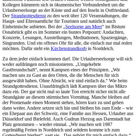
Kollegen kümmern sich in ökumenischer Verbundenheit um die
Urlauberseelsorge an der Küste und auf den Inseln in Ostfriesland.
Der
Strandgottesdienst
zu den weit über 120 Veranstaltungen, die
Haupt- und Ehrenamtliche für Touristen und natürlich auch
Einheimische anbieten. Bei der „
Seelsorge am Meer
“ im Bistum
Osnabrück gibt es im Sommer ein buntes Potpourri: Andachten,
Konzerte, Lesungen, Ausstellungen, Meditationen, Spaziergänge,
Singrunden. Und ein offenes Ohr für alle, die einfach nur mal reden
möchten. Dafür steht ein
Kirchenstrandkorb
in Norddeich.
Zu dem jeder einfach kommen darf. Die Urlauberseelsorge will sich
weder aufdrängen noch missionieren. „Umgekehrte
Gastfreundschaft“, nennt Kampsen eines der Prinzipien. „Wir
machen uns zu Gast an den Orten, die die Menschen für sich
ausgewählt haben. Ohne Absicht, wir sind einfach da.“ Wie beim
Strandgottesdienst. Unaufdringlich lädt Kampsen über das Mikro
dazu ein. Der gar nicht mal so laute Ton erreicht sicher nicht alle
Strandgäste an diesem stürmischen Vormittag. Manche bleiben auf
der Promenade einen Moment stehen, hören kurz zu und gehen
dann weiter. Andere setzen sich hin und bleiben bis zum Ende – wie
ein Ehepaar aus der Schweiz, eine Familie aus Hessen, Urlauber aus
Düsseldorf und Bielefeld. Auch Gudrun Herzog aus Darmstadt hat
Platz genommen – wieder einmal. „Wir machen seit 1987
regelmäßig Ferien in Norddeich und seitdem komme ich zum
Gottesdienst hierher“, sagt sie. „Das gehört für mich einfach dazu.“