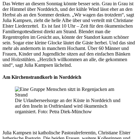
Das Wetter an diesem Sonntag könnte besser sein. Grau in Grau ist
der Himmel über Norddeich, und der kühle Wind lässt eher an den
Herbst als an den Sommer denken. „Wir wagen das trotzdem“, sagt
Julia Kampsen, zieht die helle Albe über und verteilt mit Christiane
Elster Liederzettel. Es ist fast 10 Uhr – Zeit für den ökumenischen
Familiengottesdienst direkt am Strand. Blendet man die
Regentropfen im Gesicht aus, könnte der Standort kaum schöner
sein. Sogar eine kleine Glocke läutet die Gäste herbei. Und das sind
mehr als andernorts in manchem Hochamt. Über 60 Männer und
Frauen, Kinder und Jugendliche sitzen auf den einfachen Bänken
und Holzstühlen. „Herzlich willkommen an alle, die gekommen
sind“, sagt Julia Kampsen lächelnd.
Am Kirchenstrandkorb in Norddeich
Die Urlauberseelsorge an der Küste in Norddeich und
auf den Inseln in Ostfriesland wird ökumenisch
organisiert. Foto: Petra Diek-Münchow
Julia Kampsen ist katholische Pastoralreferentin, Christiane Elster
lutherische Pastorin. Die beiden Frauen, weitere Kolleginnen und