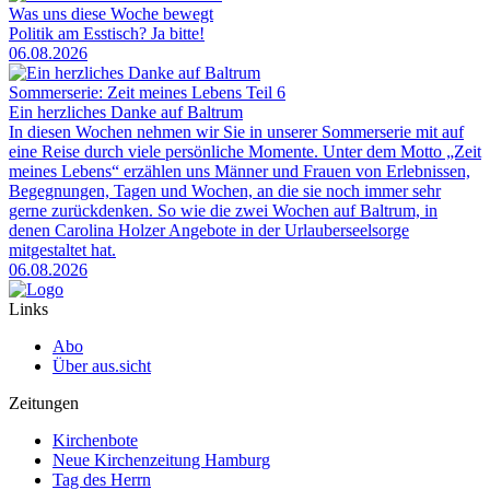
Was uns diese Woche bewegt
Politik am Esstisch? Ja bitte!
06.08.2026
Sommerserie: Zeit meines Lebens Teil 6
Ein herzliches Danke auf Baltrum
In diesen Wochen nehmen wir Sie in unserer Sommerserie mit auf
eine Reise durch viele persönliche Momente. Unter dem Motto „Zeit
meines Lebens“ erzählen uns Männer und Frauen von Erlebnissen,
Begegnungen, Tagen und Wochen, an die sie noch immer sehr
gerne zurückdenken. So wie die zwei Wochen auf Baltrum, in
denen Carolina Holzer Angebote in der Urlauberseelsorge
mitgestaltet hat.
06.08.2026
Links
Abo
Über aus.sicht
Zeitungen
Kirchenbote
Neue Kirchenzeitung Hamburg
Tag des Herrn