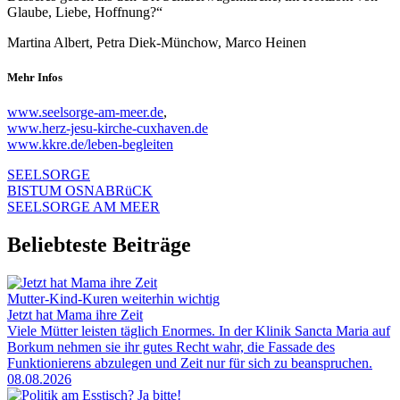
Glaube, Liebe, Hoffnung?“
Martina Albert, Petra Diek-Münchow, Marco Heinen
Mehr Infos
www.seelsorge-am-meer.de
,
www.herz-jesu-kirche-cuxhaven.de
www.kkre.de/leben-begleiten
SEELSORGE
BISTUM OSNABRüCK
SEELSORGE AM MEER
Beliebteste Beiträge
Mutter-Kind-Kuren weiterhin wichtig
Jetzt hat Mama ihre Zeit
Viele Mütter leisten täglich Enormes. In der Klinik Sancta Maria auf
Borkum nehmen sie ihr gutes Recht wahr, die Fassade des
Funktionierens abzulegen und Zeit nur für sich zu beanspruchen.
08.08.2026