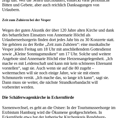
zeigt das. Wer die Seiten durchblättert, entdeckt viele persönliche
Bitten und Gebete, aber auch reichlich Danksagungen von
Urlaubern.
Zeit zum Zuhören bei der Vesper
Wegen der guten Akustik der über 120 Jahre alten Kirche und dank
des beharrlichen Einsatzes von Annemarie Höchtl als
Urlauberseelsorgerin finden dort jedes Jahr bis zu 30 Konzerte statt.
Sie gehören zu der Reihe „Zeit zum Zuhören“: eine musikalische
Vesper jeden Freitag um 18 Uhr mit anschließendem Gottesdienst
sowie „Kleine Sonntagsmusiken“ um 17 Uhr. Solche und weitere
Angebote sind Annemarie Höchtl eine Herzensangelegenheit. „Ich
mache es mit Leidenschaft und kann mir kein schöneres Ehrenamt
vorstellen“, sagt sie. Auch wenn sie auf die 80 zugeht –
weitermachen will sie noch einige Jahre, wie sie mit einem
Schmunzeln verrät. „Ich mache das, so lange ich kann“, sagt sie.
Dann muss sie weiter, die nächste Strandkorbandacht will
vorbereitet werden.
Die Schäferwagenkirche in Eckernförde
Szenenwechsel, es geht an die Ostsee: In der Tourismusseelsorge im
Erzbistum Hamburg wird die Ökumene großgeschrieben. In
Eckernförde etwa hat der lutherische Kirchenkreis Rendsburg-