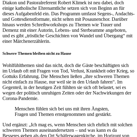
Diakon und Pastoralreferent Robert Klimek ist neu dabei, doch
einige katholische Ehrenamtliche setzen sich von Beginn an für
dieses Aufgabenfeld ein. Das Programm umfasst Segens-, Andachts-
und Gottesdienstformate, nicht selten mit Posaunenchor. Darüber
hinaus werden Schreibworkshops zu Themen wie Trauer und
Demenz mit einer Autorin, Lebens- und Sterbeamme angeboten,
und es gibt „tröstliche Geschichten von Wandel und Übergang“ mit
einer Märchenerzählerin.
Schwere Themen bleiben nicht zu Hause
Wohlfühlthemen sind das nicht, doch die Gäste beschäftigten sich
im Urlaub oft mit Fragen von Tod, Verlust, Krankheit oder Krieg, so
Gottuks Erfahrung. Die Menschen ließen „ihre schweren Themen
nicht einfach zu Hause, nur weil sie in den Urlaub fahren“. Im
Gegenteil, in der heutigen Zeit fühlten sie sich oft belastet, sei es
wegen der politisch unruhigen Zeiten oder der Nachwirkungen der
Corona-Pandemie.
Menschen fühlen sich bei uns mit ihren Ängsten,
Fragen und Themen ernstgenommen und gestärkt.
Und ergänzt: „Ich mag es, wenn Menschen sich ehrlich mit solchen
schweren Themen auseinandersetzen – und was kann es da
Besseres geben als den Ort Schäferwagenkirche, im Horizont von