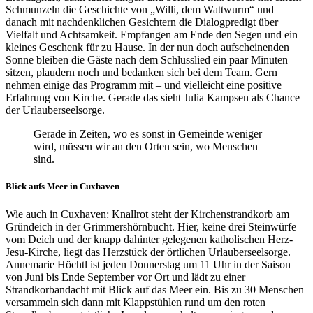
Schmunzeln die Geschichte von „Willi, dem Wattwurm“ und
danach mit nachdenklichen Gesichtern die Dialogpredigt über
Vielfalt und Achtsamkeit. Empfangen am Ende den Segen und ein
kleines Geschenk für zu Hause. In der nun doch aufscheinenden
Sonne bleiben die Gäste nach dem Schlusslied ein paar Minuten
sitzen, plaudern noch und bedanken sich bei dem Team. Gern
nehmen einige das Programm mit – und vielleicht eine positive
Erfahrung von Kirche. Gerade das sieht Julia Kampsen als Chance
der Urlauberseelsorge.
Gerade in Zeiten, wo es sonst in Gemeinde weniger
wird, müssen wir an den Orten sein, wo Menschen
sind.
Blick aufs Meer in Cuxhaven
Wie auch in Cuxhaven: Knallrot steht der Kirchenstrandkorb am
Gründeich in der Grimmershörnbucht. Hier, keine drei Steinwürfe
vom Deich und der knapp dahinter gelegenen katholischen Herz-
Jesu-Kirche, liegt das Herzstück der örtlichen Urlauberseelsorge.
Annemarie Höchtl ist jeden Donnerstag um 11 Uhr in der Saison
von Juni bis Ende September vor Ort und lädt zu einer
Strandkorbandacht mit Blick auf das Meer ein. Bis zu 30 Menschen
versammeln sich dann mit Klappstühlen rund um den roten