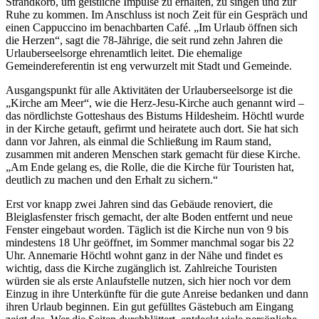
Strandkorb, um geistliche Impulse zu erhalten, zu singen und zur
Ruhe zu kommen. Im Anschluss ist noch Zeit für ein Gespräch und
einen Cappuccino im benachbarten Café. „Im Urlaub öffnen sich
die Herzen“, sagt die 78-Jährige, die seit rund zehn Jahren die
Urlauberseelsorge ehrenamtlich leitet. Die ehemalige
Gemeindereferentin ist eng verwurzelt mit Stadt und Gemeinde.
Ausgangspunkt für alle Aktivitäten der Urlauberseelsorge ist die
„Kirche am Meer“, wie die Herz-Jesu-Kirche auch genannt wird –
das nördlichste Gotteshaus des Bistums Hildesheim. Höchtl wurde
in der Kirche getauft, gefirmt und heiratete auch dort. Sie hat sich
dann vor Jahren, als einmal die Schließung im Raum stand,
zusammen mit anderen Menschen stark gemacht für diese Kirche.
„Am Ende gelang es, die Rolle, die die Kirche für Touristen hat,
deutlich zu machen und den Erhalt zu sichern.“
Erst vor knapp zwei Jahren sind das Gebäude renoviert, die
Bleiglasfenster frisch gemacht, der alte Boden entfernt und neue
Fenster eingebaut worden. Täglich ist die Kirche nun von 9 bis
mindestens 18 Uhr geöffnet, im Sommer manchmal sogar bis 22
Uhr. Annemarie Höchtl wohnt ganz in der Nähe und findet es
wichtig, dass die Kirche zugänglich ist. Zahlreiche Touristen
würden sie als erste Anlaufstelle nutzen, sich hier noch vor dem
Einzug in ihre Unterkünfte für die gute Anreise bedanken und dann
ihren Urlaub beginnen. Ein gut gefülltes Gästebuch am Eingang