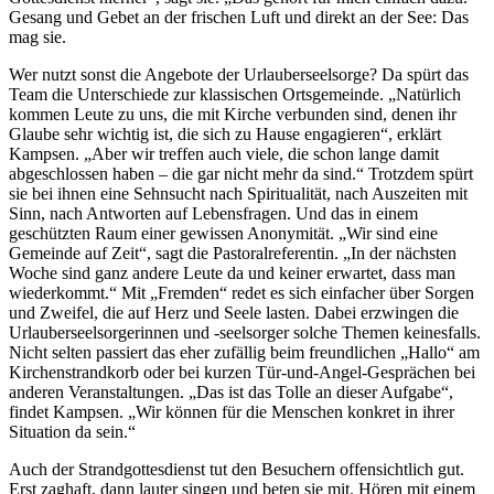
Gesang und Gebet an der frischen Luft und direkt an der See: Das
mag sie.
Wer nutzt sonst die Angebote der Urlauberseelsorge? Da spürt das
Team die Unterschiede zur klassischen Ortsgemeinde. „Natürlich
kommen Leute zu uns, die mit Kirche verbunden sind, denen ihr
Glaube sehr wichtig ist, die sich zu Hause engagieren“, erklärt
Kampsen. „Aber wir treffen auch viele, die schon lange damit
abgeschlossen haben – die gar nicht mehr da sind.“ Trotzdem spürt
sie bei ihnen eine Sehnsucht nach Spiritualität, nach Auszeiten mit
Sinn, nach Antworten auf Lebensfragen. Und das in einem
geschützten Raum einer gewissen Anonymität. „Wir sind eine
Gemeinde auf Zeit“, sagt die Pastoralreferentin. „In der nächsten
Woche sind ganz andere Leute da und keiner erwartet, dass man
wiederkommt.“ Mit „Fremden“ redet es sich einfacher über Sorgen
und Zweifel, die auf Herz und Seele lasten. Dabei erzwingen die
Urlauberseelsorgerinnen und -seelsorger solche Themen keinesfalls.
Nicht selten passiert das eher zufällig beim freundlichen „Hallo“ am
Kirchenstrandkorb oder bei kurzen Tür-und-Angel-Gesprächen bei
anderen Veranstaltungen. „Das ist das Tolle an dieser Aufgabe“,
findet Kampsen. „Wir können für die Menschen konkret in ihrer
Situation da sein.“
Auch der Strandgottesdienst tut den Besuchern offensichtlich gut.
Erst zaghaft, dann lauter singen und beten sie mit. Hören mit einem