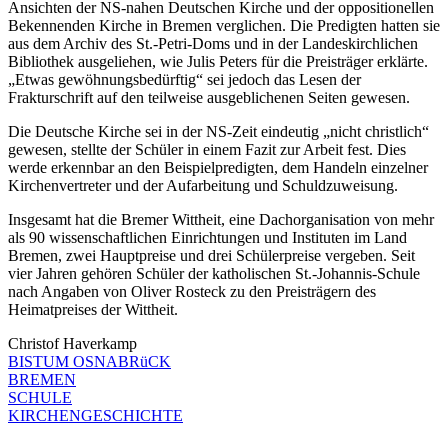
Ansichten der NS-nahen Deutschen Kirche und der oppositionellen
Bekennenden Kirche in Bremen verglichen. Die Predigten hatten sie
aus dem Archiv des St.-Petri-Doms und in der Landeskirchlichen
Bibliothek ausgeliehen, wie Julis Peters für die Preisträger erklärte.
„Etwas gewöhnungsbedürftig“ sei jedoch das Lesen der
Frakturschrift auf den teilweise ausgeblichenen Seiten gewesen.
Die Deutsche Kirche sei in der NS-Zeit eindeutig „nicht christlich“
gewesen, stellte der Schüler in einem Fazit zur Arbeit fest. Dies
werde erkennbar an den Beispielpredigten, dem Handeln einzelner
Kirchenvertreter und der Aufarbeitung und Schuldzuweisung.
Insgesamt hat die Bremer Wittheit, eine Dachorganisation von mehr
als 90 wissenschaftlichen Einrichtungen und Instituten im Land
Bremen, zwei Hauptpreise und drei Schülerpreise vergeben. Seit
vier Jahren gehören Schüler der katholischen St.-Johannis-Schule
nach Angaben von Oliver Rosteck zu den Preisträgern des
Heimatpreises der Wittheit.
Christof Haverkamp
BISTUM OSNABRüCK
BREMEN
SCHULE
KIRCHENGESCHICHTE