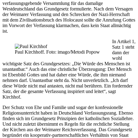
verfassungsgebende Versammlung für das damalige
Westdeutschland das Grundgesetz formulierte. Nach dem Versagen
der Weimarer Verfassung und den Schrecken der Nazi-Herrschaft
mit dem Zivilisationsbruch des Holocaust sollte die Anrufung Gottes
im Vorwort der Verfassung klarmachen, dass kein Staat allmächtig
ist.
In Artikel 1,
Satz 1 steht
Paul Kirchhoff. Foto: imago/Metodi Popow
dann der
wohl
wichtigste Satz des Grundgesetzes: „Die Würde des Menschen ist
unantastbar.“ Auch das eine christliche Überzeugung: Der Mensch
ist Ebenbild Gottes und hat daher eine Würde, die ihm niemand
nehmen darf. Unantastbar steht da. Nicht unverletzlich. „Ich darf
diese Würde nicht mal antasten, nicht mal berühren. Ein fordernder
Satz, der die gesamte Verfassung inspiriert und leitet“, sagt
Kirchhof.
Der Schutz von Ehe und Familie und sogar der konfessionelle
Religionsunterricht haben in Deutschland Verfassungsrang. Ebenso
finden sich im Grundgesetz Prinzipien der katholischen Soziallehre.
Und nicht zuletzt übernimmt es Regeln für die rechtliche Stellung
der Kirchen aus der Weimarer Reichsverfassung. Das Grundgesetz
begründet ein kooperativ-partnerschaftliches Verhältnis von Staat