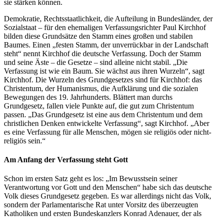
sie stärken können.
Demokratie, Rechtsstaatlichkeit, die Aufteilung in Bundesländer, der
Sozialstaat – für den ehemaligen Verfassungsrichter Paul Kirchhof
bilden diese Grundsätze den Stamm eines großen und stabilen
Baumes. Einen „festen Stamm, der unverrückbar in der Landschaft
steht“ nennt Kirchhof die deutsche Verfassung. Doch der Stamm
und seine Äste – die Gesetze – sind alleine nicht stabil. „Die
Verfassung ist wie ein Baum. Sie wächst aus ihren Wurzeln“, sagt
Kirchhof. Die Wurzeln des Grundgesetzes sind für Kirchhof: das
Christentum, der Humanismus, die Aufklärung und die sozialen
Bewegungen des 19. Jahrhunderts. Blättert man durchs
Grundgesetz, fallen viele Punkte auf, die gut zum Christentum
passen. „Das Grundgesetz ist eine aus dem Christentum und dem
christlichen Denken entwickelte Verfassung“, sagt Kirchhof. „Aber
es eine Verfassung für alle Menschen, mögen sie religiös oder nicht-
religiös sein.“
Am Anfang der Verfassung steht Gott
Schon im ersten Satz geht es los: „Im Bewusstsein seiner
Verantwortung vor Gott und den Menschen“ habe sich das deutsche
Volk dieses Grundgesetz gegeben. Es war allerdings nicht das Volk,
sondern der Parlamentarische Rat unter Vorsitz des überzeugten
Katholiken und ersten Bundeskanzlers Konrad Adenauer, der als