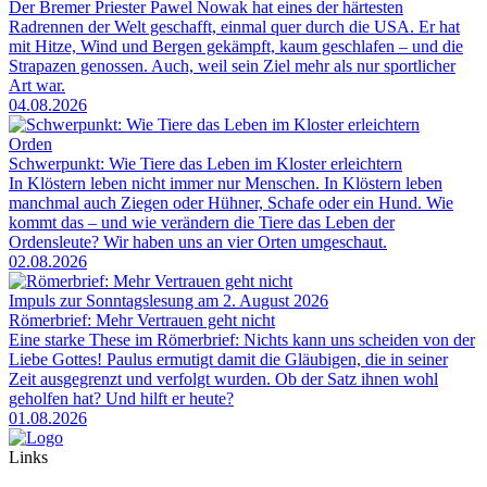
Der Bremer Priester Pawel Nowak hat eines der härtesten
Radrennen der Welt geschafft, einmal quer durch die USA. Er hat
mit Hitze, Wind und Bergen gekämpft, kaum geschlafen – und die
Strapazen genossen. Auch, weil sein Ziel mehr als nur sportlicher
Art war.
04.08.2026
Orden
Schwerpunkt: Wie Tiere das Leben im Kloster erleichtern
In Klöstern leben nicht immer nur Menschen. In Klöstern leben
manchmal auch Ziegen oder Hühner, Schafe oder ein Hund. Wie
kommt das – und wie verändern die Tiere das Leben der
Ordensleute? Wir haben uns an vier Orten umgeschaut.
02.08.2026
Impuls zur Sonntagslesung am 2. August 2026
Römerbrief: Mehr Vertrauen geht nicht
Eine starke These im Römerbrief: Nichts kann uns scheiden von der
Liebe Gottes! Paulus ermutigt damit die Gläubigen, die in seiner
Zeit ausgegrenzt und verfolgt wurden. Ob der Satz ihnen wohl
geholfen hat? Und hilft er heute?
01.08.2026
Links