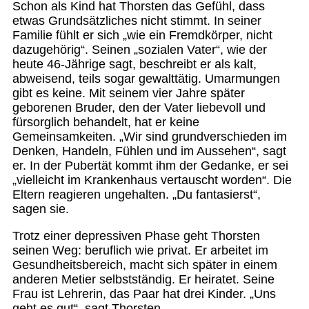
Schon als Kind hat Thorsten das Gefühl, dass
etwas Grundsätzliches nicht stimmt. In seiner
Familie fühlt er sich „wie ein Fremdkörper, nicht
dazugehörig“. Seinen „sozialen Vater“, wie der
heute 46-Jährige sagt, beschreibt er als kalt,
abweisend, teils sogar gewalttätig. Umarmungen
gibt es keine. Mit seinem vier Jahre später
geborenen Bruder, den der Vater liebevoll und
fürsorglich behandelt, hat er keine
Gemeinsamkeiten. „Wir sind grundverschieden im
Denken, Handeln, Fühlen und im Aussehen“, sagt
er. In der Pubertät kommt ihm der Gedanke, er sei
„vielleicht im Krankenhaus vertauscht worden“. Die
Eltern reagieren ungehalten. „Du fantasierst“,
sagen sie.
Trotz einer depressiven Phase geht Thorsten
seinen Weg: beruflich wie privat. Er arbeitet im
Gesundheitsbereich, macht sich später in einem
anderen Metier selbstständig. Er heiratet. Seine
Frau ist Lehrerin, das Paar hat drei Kinder. „Uns
geht es gut“, sagt Thorsten.