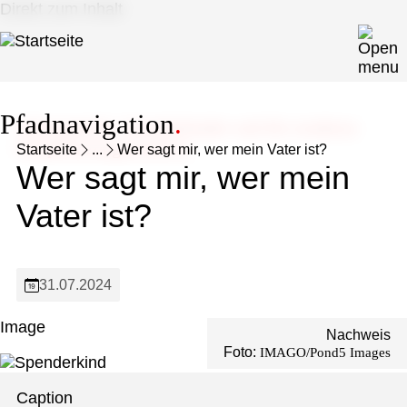
Direkt zum Inhalt
Pfadnavigation
Schwerpunkt: Spenderkinder und die moderne
Fortpflanzungsmedizin
Startseite
...
Wer sagt mir, wer mein Vater ist?
Wer sagt mir, wer mein
Vater ist?
31.07.2024
Image
Nachweis
Foto:
IMAGO/Pond5 Images
Caption