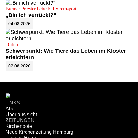
Bremer Priester betreibt Extremsport
„Bin ich verrückt?“
04.08.2026
Orden
Schwerpunkt: Wie Tiere das Leben im Kloster
erleichtern
02.08.2026
LINKS
Abo
Über aus.sicht
ZEITUNGEN
Kirchenbote
Neue Kirchenzeitung Hamburg
Tag des Herrn