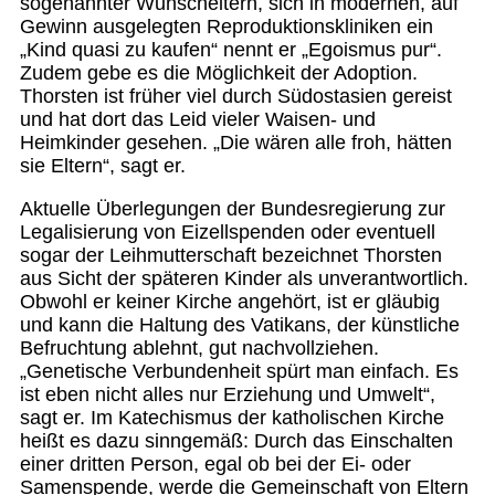
sogenannter Wunscheltern, sich in modernen, auf
Gewinn ausgelegten Reproduktionskliniken ein
„Kind quasi zu kaufen“ nennt er „Egoismus pur“.
Zudem gebe es die Möglichkeit der Adoption.
Thorsten ist früher viel durch Südostasien gereist
und hat dort das Leid vieler Waisen- und
Heimkinder gesehen. „Die wären alle froh, hätten
sie Eltern“, sagt er.
Aktuelle Überlegungen der Bundesregierung zur
Legalisierung von Eizellspenden oder eventuell
sogar der Leihmutterschaft bezeichnet Thorsten
aus Sicht der späteren Kinder als unverantwortlich.
Obwohl er keiner Kirche angehört, ist er gläubig
und kann die Haltung des Vatikans, der künstliche
Befruchtung ablehnt, gut nachvollziehen.
„Genetische Verbundenheit spürt man einfach. Es
ist eben nicht alles nur Erziehung und Umwelt“,
sagt er. Im Katechismus der katholischen Kirche
heißt es dazu sinngemäß: Durch das Einschalten
einer dritten Person, egal ob bei der Ei- oder
Samenspende, werde die Gemeinschaft von Eltern