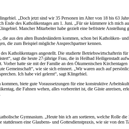
ngebiel. „Doch jetzt sind wir 35 Personen im Alter von 18 bis 63 Jahren
 nach Ende des Katholikentages am 1. Juni. „Für sie kümmere ich mich 
ingebiel. Mancher Mitarbeiter habe gezielt eine befristete Anstellung 
, die aus den alten Bundesländern kommen, schon bei Katholiken- und
ngen, die zum Beispiel mögliche Ansprechpartner kennen.
 des Katholikentages angestellt. Die studierte Betriebswirtschafterin fü
geistert“, sagt die heute 27-jährige Frau, die in Heilbad Heiligenstadt 
rt. Vorher hatte sie mit der Familie an den Ökumenischen Kirchentagen
ute Gemeinschaft“, wie sie sich erinnert. „Wir waren auch auf persönli
rechen. Ich habe viel gelernt“, sagt Klingebiel.
 kommen, biete gute Voraussetzungen für eine konstruktive Arbeitskultu
ntag, die Fahnen wehen, alles vorbereitet ist, die Gäste anreisen, erl
.
s katholische Gymnasium. „Heute bin ich am sortieren, welche Rolle die
ze stattdessen eine Glaubens- und Gottesdienstpraxis, wie sie von den 