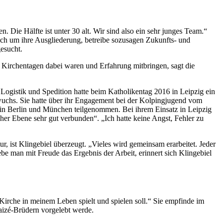
. Die Hälfte ist unter 30 alt. Wir sind also ein sehr junges Team.“
auch um ihre Ausgliederung, betreibe sozusagen Zukunfts- und
gesucht.
 Kirchentagen dabei waren und Erfahrung mitbringen, sagt die
r Logistik und Spedition hatte beim Katholikentag 2016 in Leipzig ein
aufwuchs. Sie hatte über ihr Engagement bei der Kolpingjugend vom
 in Berlin und München teilgenommen. Bei ihrem Einsatz in Leipzig
cher Ebene sehr gut verbunden“. „Ich hatte keine Angst, Fehler zu
r, ist Klingebiel überzeugt. „Vieles wird gemeinsam erarbeitet. Jeder
ebe man mit Freude das Ergebnis der Arbeit, erinnert sich Klingebiel
 Kirche in meinem Leben spielt und spielen soll.“ Sie empfinde im
Taizé-Brüdern vorgelebt werde.