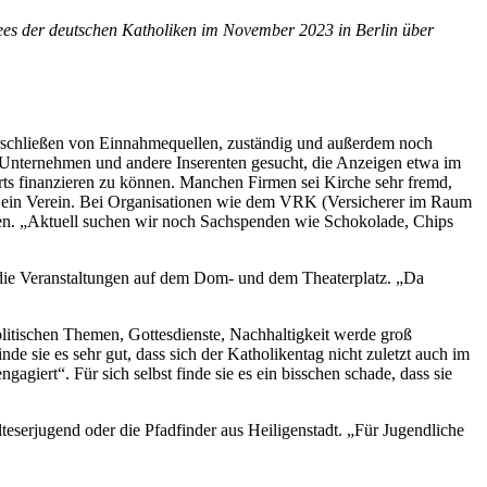
tees der deutschen Katholiken im November 2023 in Berlin über
s Erschließen von Einnahmequellen, zuständig und außerdem noch
ie Unternehmen und andere Inserenten gesucht, die Anzeigen etwa im
ts finanzieren zu können. Manchen Firmen sei Kirche sehr fremd,
 ja ein Verein. Bei Organisationen wie dem VRK (Versicherer im Raum
den. „Aktuell suchen wir noch Sachspenden wie Schokolade, Chips
er, die Veranstaltungen auf dem Dom- und dem Theaterplatz. „Da
olitischen Themen, Gottesdienste, Nachhaltigkeit werde groß
nde sie es sehr gut, dass sich der Katholikentag nicht zuletzt auch im
iert“. Für sich selbst finde sie es ein bisschen schade, dass sie
eserjugend oder die Pfadfinder aus Heiligenstadt. „Für Jugendliche