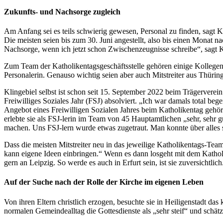
Zukunfts- und Nachsorge zugleich
Am Anfang sei es teils schwierig gewesen, Personal zu finden, sagt Kli
Die meisten seien bis zum 30. Juni angestellt, also bis einen Monat
Nachsorge, wenn ich jetzt schon Zwischenzeugnisse schreibe“, sagt Kl
Zum Team der Katholikentagsgeschäftsstelle gehören einige Kollegen
Personalerin. Genauso wichtig seien aber auch Mitstreiter aus Thüri
Klingebiel selbst ist schon seit 15. September 2022 beim Trägerverein
Freiwilliges Soziales Jahr (FSJ) absolviert. „Ich war damals total be
Angebot eines Freiwilligen Sozialen Jahres beim Katholikentag gehö
erlebte sie als FSJ-lerin im Team von 45 Hauptamtlichen „sehr, sehr g
machen. Uns FSJ-lern wurde etwas zugetraut. Man konnte über alles sp
Dass die meisten Mitstreiter neu in das jeweilige Katholikentags-Team
kann eigene Ideen einbringen.“ Wenn es dann losgeht mit dem Katholike
gern an Leipzig. So werde es auch in Erfurt sein, ist sie zuversichtlich
Auf der Suche nach der Rolle der Kirche im eigenen Leben
Von ihren Eltern christlich erzogen, besuchte sie in Heiligenstadt da
normalen Gemeindealltag die Gottesdienste als „sehr steif“ und schät