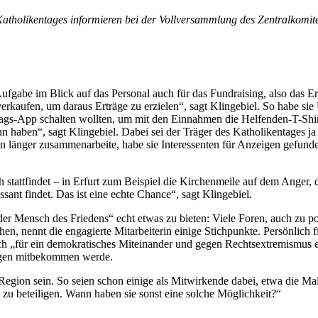
s Katholikentages informieren bei der Vollversammlung des Zentralkomi
r Aufgabe im Blick auf das Personal auch für das Fundraising, also da
 verkaufen, um daraus Erträge zu erzielen“, sagt Klingebiel. So habe s
ags-App schalten wollten, um mit den Einnahmen die Helfenden-T-Shir
 tun haben“, sagt Klingebiel. Dabei sei der Träger des Katholikentages
on länger zusammenarbeite, habe sie Interessenten für Anzeigen gefun
lich stattfindet – in Erfurt zum Beispiel die Kirchenmeile auf dem Ang
ant findet. Das ist eine echte Chance“, sagt Klingebiel.
der Mensch des Friedens“ echt etwas zu bieten: Viele Foren, auch zu p
en, nennt die engagierte Mitarbeiterin einige Stichpunkte. Persönlich fi
 „für ein demokratisches Miteinander und gegen Rechtsextremismus engag
tungen mitbekommen werde.
gion sein. So seien schon einige als Mitwirkende dabei, etwa die Malt
v zu beteiligen. Wann haben sie sonst eine solche Möglichkeit?“