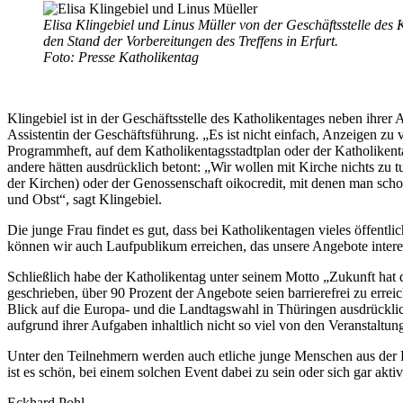
Elisa Klingebiel und Linus Müller von der Geschäftsstelle de
den Stand der Vorbereitungen des Treffens in Erfurt.
Foto: Presse Katholikentag
Klingebiel ist in der Geschäftsstelle des Katholikentages neben ihre
Assistentin der Geschäftsführung. „Es ist nicht einfach, Anzeigen zu
Programmheft, auf dem Katholikentagsstadtplan oder der Katholikent
andere hätten ausdrücklich betont: „Wir wollen mit Kirche nichts zu
der Kirchen) oder der Genossenschaft oikocredit, mit denen man sch
und Obst“, sagt Klingebiel.
Die junge Frau findet es gut, dass bei Katholikentagen vieles öffent
können wir auch Laufpublikum erreichen, das unsere Angebote interess
Schließlich habe der Katholikentag unter seinem Motto „Zukunft hat 
geschrieben, über 90 Prozent der Angebote seien barrierefrei zu erreich
Blick auf die Europa- und die Landtagswahl in Thüringen ausdrücklich
aufgrund ihrer Aufgaben inhaltlich nicht so viel von den Veranstal
Unter den Teilnehmern werden auch etliche junge Menschen aus der Re
ist es schön, bei einem solchen Event dabei zu sein oder sich gar akti
Eckhard Pohl