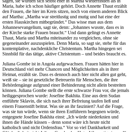
sagen, sie würden sich selbst eher in Martha wiederfinden als in
Maria, habe ich schon häufiger gehört. Doch Annette Thaut erzählt
den Frauen, die hier im Kreis sitzen, noch von einem anderen Blick
auf Martha: „Martha war streitlustig und mutig und hat eine der
ersten Hauskirchen mitbegründet.“ Das wisse man aus dem
Johannesevangelium, sagt sie, denn: „Johannes wusste, dass es in
der Kirche starke Frauen braucht.“ Und dann gelingt es Annette
Thaut, Maria und Martha miteinander zu vergleichen, ohne sie
gegeneinander auszuspielen. Denn Maria, so sagt sie, stehe für das
kontemplative, nachdenkliche Christentum. Martha hingegen sei
Sinnbild für das tätige, aktive Christentum – und beides braucht es.
Juliana Gombe ist in Angola aufgewachsen. Frauen hätten hier in
Deutschland viel mehr Chancen und Möglichkeiten als in ihrer
Heimat, erzählt sie. Dass es dennoch auch hier nicht allen gut geht,
weiß sie – sie ist gesetzliche Betreuerin für Menschen, die ihre
Behördengänge aufgrund einer Behinderung nicht allein bestreiten
können. Juliana Gombe stellt die erste schwarze Frau vor, die jemals
heiliggesprochen wurde: Josefine Bakhita. Eine aus dem Sudan
entführte Sklavin, die sich nach ihrer Befreiung taufen ließ und
einem Frauenstift beitrat. Was sie an ihr fasziniert? Auf die Frage,
was sie tun würde, wenn sie ihren Entführern begegnen würde,
entgegnete Josefine Bakhita einst: „Ich würde niederknien und
ihnen die Hände küssen – denn sonst wäre ich heute nicht
katholisch und nicht Ordensfrau.“ Vor so viel Dankbarkeit und