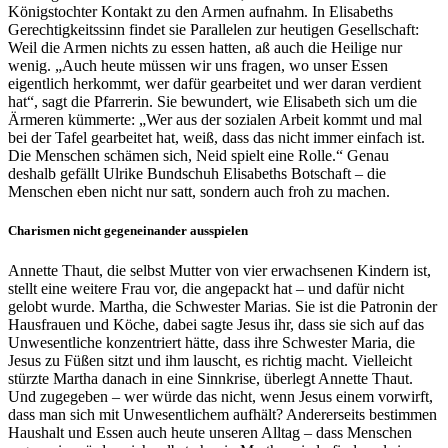
Königstochter Kontakt zu den Armen aufnahm. In Elisabeths
Gerechtigkeitssinn findet sie Parallelen zur heutigen Gesellschaft:
Weil die Armen nichts zu essen hatten, aß auch die Heilige nur
wenig. „Auch heute müssen wir uns fragen, wo unser Essen
eigentlich herkommt, wer dafür gearbeitet und wer daran verdient
hat“, sagt die Pfarrerin. Sie bewundert, wie Elisabeth sich um die
Ärmeren kümmerte: „Wer aus der sozialen Arbeit kommt und mal
bei der Tafel gearbeitet hat, weiß, dass das nicht immer einfach ist.
Die Menschen schämen sich, Neid spielt eine Rolle.“ Genau
deshalb gefällt Ulrike Bundschuh Elisabeths Botschaft – die
Menschen eben nicht nur satt, sondern auch froh zu machen.
Charismen nicht gegeneinander ausspielen
Annette Thaut, die selbst Mutter von vier erwachsenen Kindern ist,
stellt eine weitere Frau vor, die angepackt hat – und dafür nicht
gelobt wurde. Martha, die Schwester Marias. Sie ist die Patronin der
Hausfrauen und Köche, dabei sagte Jesus ihr, dass sie sich auf das
Unwesentliche konzentriert hätte, dass ihre Schwester Maria, die
Jesus zu Füßen sitzt und ihm lauscht, es richtig macht. Vielleicht
stürzte Martha danach in eine Sinnkrise, überlegt Annette Thaut.
Und zugegeben – wer würde das nicht, wenn Jesus einem vorwirft,
dass man sich mit Unwesentlichem aufhält? Andererseits bestimmen
Haushalt und Essen auch heute unseren Alltag – dass Menschen