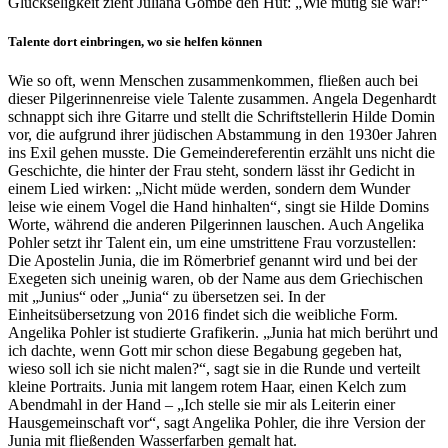
Glückseligkeit zieht Juliana Gombe den Hut: „Wie mutig sie war!“
Talente dort einbringen, wo sie helfen können
Wie so oft, wenn Menschen zusammenkommen, fließen auch bei
dieser Pilgerinnenreise viele Talente zusammen. Angela Degenhardt
schnappt sich ihre Gitarre und stellt die Schriftstellerin Hilde Domin
vor, die aufgrund ihrer jüdischen Abstammung in den 1930er Jahren
ins Exil gehen musste. Die Gemeindereferentin erzählt uns nicht die
Geschichte, die hinter der Frau steht, sondern lässt ihr Gedicht in
einem Lied wirken: „Nicht müde werden, sondern dem Wunder
leise wie einem Vogel die Hand hinhalten“, singt sie Hilde Domins
Worte, während die anderen Pilgerinnen lauschen. Auch Angelika
Pohler setzt ihr Talent ein, um eine umstrittene Frau vorzustellen:
Die Apostelin Junia, die im Römerbrief genannt wird und bei der
Exegeten sich uneinig waren, ob der Name aus dem Griechischen
mit „Junius“ oder „Junia“ zu übersetzen sei. In der
Einheitsübersetzung von 2016 findet sich die weibliche Form.
Angelika Pohler ist studierte Grafikerin. „Junia hat mich berührt und
ich dachte, wenn Gott mir schon diese Begabung gegeben hat,
wieso soll ich sie nicht malen?“, sagt sie in die Runde und verteilt
kleine Portraits. Junia mit langem rotem Haar, einen Kelch zum
Abendmahl in der Hand – „Ich stelle sie mir als Leiterin einer
Hausgemeinschaft vor“, sagt Angelika Pohler, die ihre Version der
Junia mit fließenden Wasserfarben gemalt hat.