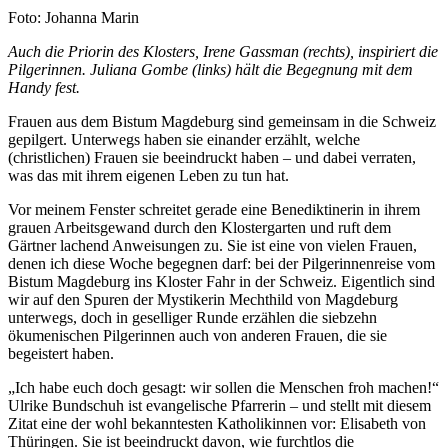
Nachweis
Foto: Johanna Marin
Caption
Auch die Priorin des Klosters, Irene Gassman (rechts), inspiriert die
Pilgerinnen. Juliana Gombe (links) hält die Begegnung mit dem
Handy fest.
Frauen aus dem Bistum Magdeburg sind gemeinsam in die Schweiz
gepilgert. Unterwegs haben sie einander erzählt, welche
(christlichen) Frauen sie beeindruckt haben – und dabei verraten,
was das mit ihrem eigenen Leben zu tun hat.
Vor meinem Fenster schreitet gerade eine Benediktinerin in ihrem
grauen Arbeitsgewand durch den Klostergarten und ruft dem
Gärtner lachend Anweisungen zu. Sie ist eine von vielen Frauen,
denen ich diese Woche begegnen darf: bei der Pilgerinnenreise vom
Bistum Magdeburg ins Kloster Fahr in der Schweiz. Eigentlich sind
wir auf den Spuren der Mystikerin Mechthild von Magdeburg
unterwegs, doch in geselliger Runde erzählen die siebzehn
ökumenischen Pilgerinnen auch von anderen Frauen, die sie
begeistert haben.
„Ich habe euch doch gesagt: wir sollen die Menschen froh machen!“
Ulrike Bundschuh ist evangelische Pfarrerin – und stellt mit diesem
Zitat eine der wohl bekanntesten Katholikinnen vor: Elisabeth von
Thüringen. Sie ist beeindruckt davon, wie furchtlos die