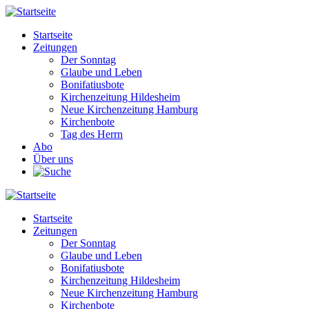
Direkt
zum
Startseite
Inhalt
Zeitungen
Main
Der Sonntag
navigation
Glaube und Leben
Bonifatiusbote
Kirchenzeitung Hildesheim
Neue Kirchenzeitung Hamburg
Kirchenbote
Tag des Herrn
Abo
Über uns
Startseite
Zeitungen
Main
Der Sonntag
navigation
Glaube und Leben
Bonifatiusbote
Kirchenzeitung Hildesheim
Neue Kirchenzeitung Hamburg
Kirchenbote