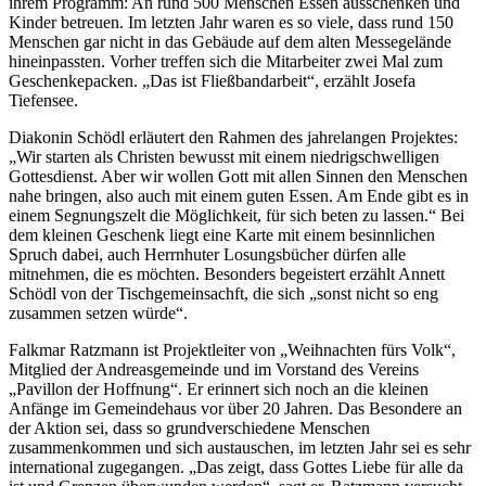
ihrem Programm: An rund 500 Menschen Essen ausschenken und
Kinder betreuen. Im letzten Jahr waren es so viele, dass rund 150
Menschen gar nicht in das Gebäude auf dem alten Messegelände
hineinpassten. Vorher treffen sich die Mitarbeiter zwei Mal zum
Geschenkepacken. „Das ist Fließbandarbeit“, erzählt Josefa
Tiefensee.
Diakonin Schödl erläutert den Rahmen des jahrelangen Projektes:
„Wir starten als Christen bewusst mit einem niedrigschwelligen
Gottesdienst. Aber wir wollen Gott mit allen Sinnen den Menschen
nahe bringen, also auch mit einem guten Essen. Am Ende gibt es in
einem Segnungszelt die Möglichkeit, für sich beten zu lassen.“ Bei
dem kleinen Geschenk liegt eine Karte mit einem besinnlichen
Spruch dabei, auch Herrnhuter Losungsbücher dürfen alle
mitnehmen, die es möchten. Besonders begeistert erzählt Annett
Schödl von der Tischgemeinsachft, die sich „sonst nicht so eng
zusammen setzen würde“.
Falkmar Ratzmann ist Projektleiter von „Weihnachten fürs Volk“,
Mitglied der Andreasgemeinde und im Vorstand des Vereins
„Pavillon der Hoffnung“. Er erinnert sich noch an die kleinen
Anfänge im Gemeindehaus vor über 20 Jahren. Das Besondere an
der Aktion sei, dass so grundverschiedene Menschen
zusammenkommen und sich austauschen, im letzten Jahr sei es sehr
international zugegangen. „Das zeigt, dass Gottes Liebe für alle da