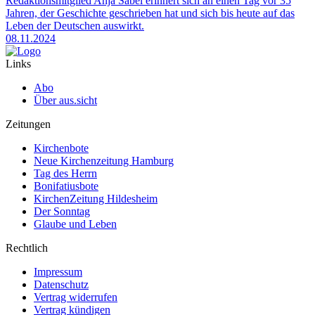
Redaktionsmitglied Anja Sabel erinnert sich an einen Tag vor 35
Jahren, der Geschichte geschrieben hat und sich bis heute auf das
Leben der Deutschen auswirkt.
08.11.2024
Links
Abo
Über aus.sicht
Zeitungen
Kirchenbote
Neue Kirchenzeitung Hamburg
Tag des Herrn
Bonifatiusbote
KirchenZeitung Hildesheim
Der Sonntag
Glaube und Leben
Rechtlich
Impressum
Datenschutz
Vertrag widerrufen
Vertrag kündigen