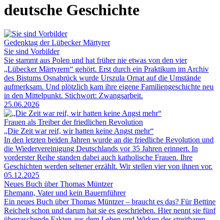
deutsche Geschichte
Gedenktag der Lübecker Märtyrer
Sie sind Vorbilder
Sie stammt aus Polen und hat früher nie etwas von den vier
„Lübecker Märtyrern“ gehört. Erst durch ein Praktikum im Archiv
des Bistums Osnabrück wurde Urszula Ornat auf die Umstände
aufmerksam. Und plötzlich kam ihre eigene Familiengeschichte neu
in den Mittelpunkt. Stichwort: Zwangsarbeit.
25.06.2026
Frauen als Treiber der friedlichen Revolution
„Die Zeit war reif, wir hatten keine Angst mehr“
In den letzten beiden Jahren wurde an die friedliche Revolution und
die Wiedervereinigung Deutschlands vor 35 Jahren erinnert. In
vorderster Reihe standen dabei auch katholische Frauen. Ihre
Geschichten werden seltener erzählt. Wir stellen vier von ihnen vor.
05.12.2025
Neues Buch über Thomas Müntzer
Ehemann, Vater und kein Bauernführer
Ein neues Buch über Thomas Müntzer – braucht es das? Für Bettine
Reichelt schon und darum hat sie es geschrieben. Hier nennt sie fünf
überraschende Fakten aus dem Leben und Wirken des streitbaren