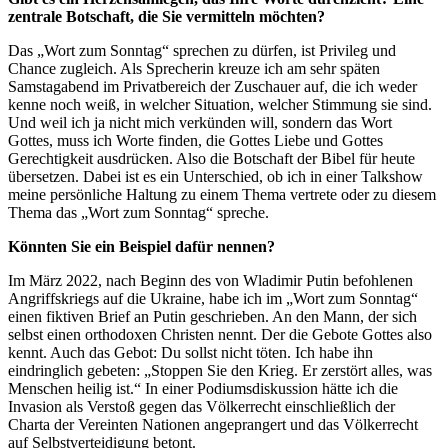
zentrale Botschaft, die Sie vermitteln möchten?
Das „Wort zum Sonntag“ sprechen zu dürfen, ist Privileg und
Chance zugleich. Als Sprecherin kreuze ich am sehr späten
Samstagabend im Privatbereich der Zuschauer auf, die ich weder
kenne noch weiß, in welcher Situation, welcher Stimmung sie sind.
Und weil ich ja nicht mich verkünden will, sondern das Wort
Gottes, muss ich Worte finden, die Gottes Liebe und Gottes
Gerechtigkeit ausdrücken. Also die Botschaft der Bibel für heute
übersetzen. Dabei ist es ein Unterschied, ob ich in einer Talkshow
meine persönliche Haltung zu einem Thema vertrete oder zu diesem
Thema das „Wort zum Sonntag“ spreche.
Könnten Sie ein Beispiel dafür nennen?
Im März 2022, nach Beginn des von Wladimir Putin befohlenen
Angriffskriegs auf die Ukraine, habe ich im „Wort zum Sonntag“
einen fiktiven Brief an Putin geschrieben. An den Mann, der sich
selbst einen orthodoxen Christen nennt. Der die Gebote Gottes also
kennt. Auch das Gebot: Du sollst nicht töten. Ich habe ihn
eindringlich gebeten: „Stoppen Sie den Krieg. Er zerstört alles, was
Menschen heilig ist.“ In einer Podiumsdiskussion hätte ich die
Invasion als Verstoß gegen das Völkerrecht einschließlich der
Charta der Vereinten Nationen angeprangert und das Völkerrecht
auf Selbstverteidigung betont.