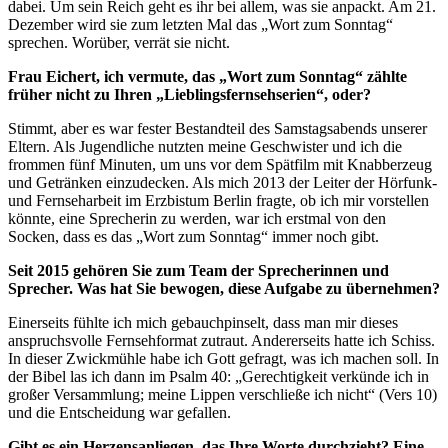
dabei. Um sein Reich geht es ihr bei allem, was sie anpackt. Am 21.
Dezember wird sie zum letzten Mal das „Wort zum Sonntag“
sprechen. Worüber, verrät sie nicht.
Frau Eichert, ich vermute, das „Wort zum Sonntag“ zählte
früher nicht zu Ihren „Lieblingsfernsehserien“, oder?
Stimmt, aber es war fester Bestandteil des Samstagsabends unserer
Eltern. Als Jugendliche nutzten meine Geschwister und ich die
frommen fünf Minuten, um uns vor dem Spätfilm mit Knabberzeug
und Getränken einzudecken. Als mich 2013 der Leiter der Hörfunk-
und Fernseharbeit im Erzbistum Berlin fragte, ob ich mir vorstellen
könnte, eine Sprecherin zu werden, war ich erstmal von den
Socken, dass es das „Wort zum Sonntag“ immer noch gibt.
Seit 2015 gehören Sie zum Team der Sprecherinnen und
Sprecher. Was hat Sie bewogen, diese Aufgabe zu übernehmen?
Einerseits fühlte ich mich gebauchpinselt, dass man mir dieses
anspruchsvolle Fernsehformat zutraut. Andererseits hatte ich Schiss.
In dieser Zwickmühle habe ich Gott gefragt, was ich machen soll. In
der Bibel las ich dann im Psalm 40: „Gerechtigkeit verkünde ich in
großer Versammlung; meine Lippen verschließe ich nicht“ (Vers 10)
und die Entscheidung war gefallen.
Gibt es ein Herzensanliegen, das Ihre Worte durchzieht? Eine