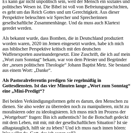
Es kann gar nicht unpolitisch sein, weil der Mensch ein soziales und
politisches Wesen ist. Die Bibel ist voll von Befreiungsgeschichten,
es geht um das Reich Gottes und um Gerechtigkeit. Aus dieser
Perspektive beleuchten wir Sprecher und Sprecherinnen
gesellschaftliche Zusammenhänge. Und da muss auch Klartext
geredet werden.
Als bekannt wurde, dass Bomben, die in Deutschland produziert
worden waren, 2020 im Jemen eingesetzt wurden, habe ich mich
aus biblischer Perspektive kritisch mit den deutschen
Waffenexporten auseinandergesetzt. Eine Zuschrift, die ich auf mein
„Wort zum Sonntag“ bekam, war von dem Priester und Begründer
der „neuen politischen Theologie“ Johann Baptist Metz. Sie bestand
aus einem Wort: „Danke“.
Als Pastoralreferentin predigen Sie regelmäßig in
Gottesdiensten. Ist das vier Minuten lange „Wort zum Sonntag“
eine „Mini-Predigt“?
Bei beiden Verkündigungsformen geht es darum, den Menschen zu
dienen. Sie also weder zu überreden noch zu manipulieren, nicht zu
moralisieren oder zu ideologisieren. Ich muss mich im Prozess der
„Wortgeburt“ fragen: Bin ich authentisch? Ist die Botschaft gedeckt
mit dem Leben, mit mir, mit der gesellschaftlichen Situation? Ist sie
alltagstauglich, hilft sie zu leben? Und ich muss nach innen hören: