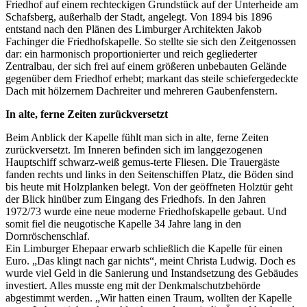
Friedhof auf einem rechteckigen Grundstück auf der Unterheide am
Schafsberg, außerhalb der Stadt, angelegt. Von 1894 bis 1896
entstand nach den Plänen des Limburger Architekten Jakob
Fachinger die Friedhofskapelle. So stellte sie sich den Zeitgenossen
dar: ein harmonisch proportionierter und reich gegliederter
Zentralbau, der sich frei auf einem größeren unbebauten Gelände
gegenüber dem Friedhof erhebt; markant das steile schiefergedeckte
Dach mit hölzernem Dachreiter und mehreren Gaubenfenstern.
In alte, ferne Zeiten zurückversetzt
Beim Anblick der Kapelle fühlt man sich in alte, ferne Zeiten
zurückversetzt. Im Inneren befinden sich im langgezogenen
Hauptschiff schwarz-weiß gemus-terte Fliesen. Die Trauergäste
fanden rechts und links in den Seitenschiffen Platz, die Böden sind
bis heute mit Holzplanken belegt. Von der geöffneten Holztür geht
der Blick hinüber zum Eingang des Friedhofs. In den Jahren
1972/73 wurde eine neue moderne Friedhofskapelle gebaut. Und
somit fiel die neugotische Kapelle 34 Jahre lang in den
Dornröschenschlaf.
Ein Limburger Ehepaar erwarb schließlich die Kapelle für einen
Euro. „Das klingt nach gar nichts“, meint Christa Ludwig. Doch es
wurde viel Geld in die Sanierung und Instandsetzung des Gebäudes
investiert. Alles musste eng mit der Denkmalschutzbehörde
abgestimmt werden. „Wir hatten einen Traum, wollten der Kapelle