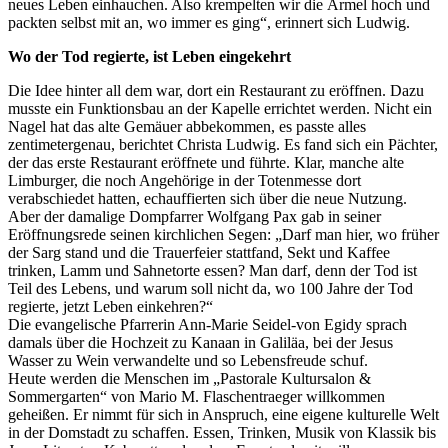
neues Leben einhauchen. Also krempelten wir die Ärmel hoch und
packten selbst mit an, wo immer es ging“, erinnert sich Ludwig.
Wo der Tod regierte, ist Leben eingekehrt
Die Idee hinter all dem war, dort ein Restaurant zu eröffnen. Dazu
musste ein Funktionsbau an der Kapelle errichtet werden. Nicht ein
Nagel hat das alte Gemäuer abbekommen, es passte alles
zentimetergenau, berichtet Christa Ludwig. Es fand sich ein Pächter,
der das erste Restaurant eröffnete und führte. Klar, manche alte
Limburger, die noch Angehörige in der Totenmesse dort
verabschiedet hatten, echauffierten sich über die neue Nutzung.
Aber der damalige Dompfarrer Wolfgang Pax gab in seiner
Eröffnungsrede seinen kirchlichen Segen: „Darf man hier, wo früher
der Sarg stand und die Trauerfeier stattfand, Sekt und Kaffee
trinken, Lamm und Sahnetorte essen? Man darf, denn der Tod ist
Teil des Lebens, und warum soll nicht da, wo 100 Jahre der Tod
regierte, jetzt Leben einkehren?“
Die evangelische Pfarrerin Ann-Marie Seidel-von Egidy sprach
damals über die Hochzeit zu Kanaan in Galiläa, bei der Jesus
Wasser zu Wein verwandelte und so Lebensfreude schuf.
Heute werden die Menschen im „Pastorale Kultursalon &
Sommergarten“ von Mario M. Flaschentraeger willkommen
geheißen. Er nimmt für sich in Anspruch, eine eigene kulturelle Welt
in der Domstadt zu schaffen. Essen, Trinken, Musik von Klassik bis