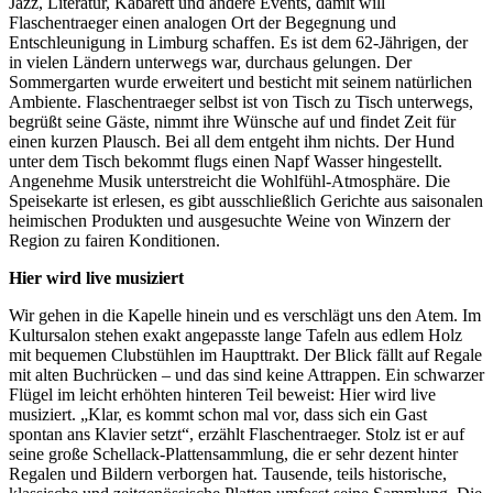
Jazz, Literatur, Kabarett und andere Events, damit will
Flaschentraeger einen analogen Ort der Begegnung und
Entschleunigung in Limburg schaffen. Es ist dem 62-Jährigen, der
in vielen Ländern unterwegs war, durchaus gelungen. Der
Sommergarten wurde erweitert und besticht mit seinem natürlichen
Ambiente. Flaschentraeger selbst ist von Tisch zu Tisch unterwegs,
begrüßt seine Gäste, nimmt ihre Wünsche auf und findet Zeit für
einen kurzen Plausch. Bei all dem entgeht ihm nichts. Der Hund
unter dem Tisch bekommt flugs einen Napf Wasser hingestellt.
Angenehme Musik unterstreicht die Wohlfühl-Atmosphäre. Die
Speisekarte ist erlesen, es gibt ausschließlich Gerichte aus saisonalen
heimischen Produkten und ausgesuchte Weine von Winzern der
Region zu fairen Konditionen.
Hier wird live musiziert
Wir gehen in die Kapelle hinein und es verschlägt uns den Atem. Im
Kultursalon stehen exakt angepasste lange Tafeln aus edlem Holz
mit bequemen Clubstühlen im Haupttrakt. Der Blick fällt auf Regale
mit alten Buchrücken – und das sind keine Attrappen. Ein schwarzer
Flügel im leicht erhöhten hinteren Teil beweist: Hier wird live
musiziert. „Klar, es kommt schon mal vor, dass sich ein Gast
spontan ans Klavier setzt“, erzählt Flaschentraeger. Stolz ist er auf
seine große Schellack-Plattensammlung, die er sehr dezent hinter
Regalen und Bildern verborgen hat. Tausende, teils historische,