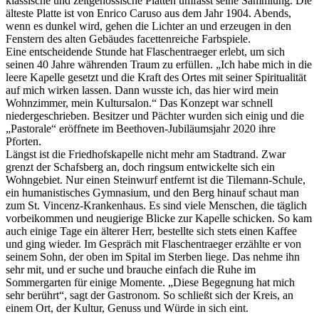
klassische und zeitgenössische Platten umfasst seine Sammlung. Die
älteste Platte ist von Enrico Caruso aus dem Jahr 1904. Abends,
wenn es dunkel wird, gehen die Lichter an und erzeugen in den
Fenstern des alten Gebäudes facettenreiche Farbspiele.
Eine entscheidende Stunde hat Flaschentraeger erlebt, um sich
seinen 40 Jahre währenden Traum zu erfüllen. „Ich habe mich in die
leere Kapelle gesetzt und die Kraft des Ortes mit seiner Spiritualität
auf mich wirken lassen. Dann wusste ich, das hier wird mein
Wohnzimmer, mein Kultursalon.“ Das Konzept war schnell
niedergeschrieben. Besitzer und Pächter wurden sich einig und die
„Pastorale“ eröffnete im Beethoven-Jubiläumsjahr 2020 ihre
Pforten.
Längst ist die Friedhofskapelle nicht mehr am Stadtrand. Zwar
grenzt der Schafsberg an, doch ringsum entwickelte sich ein
Wohngebiet. Nur einen Steinwurf entfernt ist die Tilemann-Schule,
ein humanistisches Gymnasium, und den Berg hinauf schaut man
zum St. Vincenz-Krankenhaus. Es sind viele Menschen, die täglich
vorbeikommen und neugierige Blicke zur Kapelle schicken. So kam
auch einige Tage ein älterer Herr, bestellte sich stets einen Kaffee
und ging wieder. Im Gespräch mit Flaschentraeger erzählte er von
seinem Sohn, der oben im Spital im Sterben liege. Das nehme ihn
sehr mit, und er suche und brauche einfach die Ruhe im
Sommergarten für einige Momente. „Diese Begegnung hat mich
sehr berührt“, sagt der Gastronom. So schließt sich der Kreis, an
einem Ort, der Kultur, Genuss und Würde in sich eint.