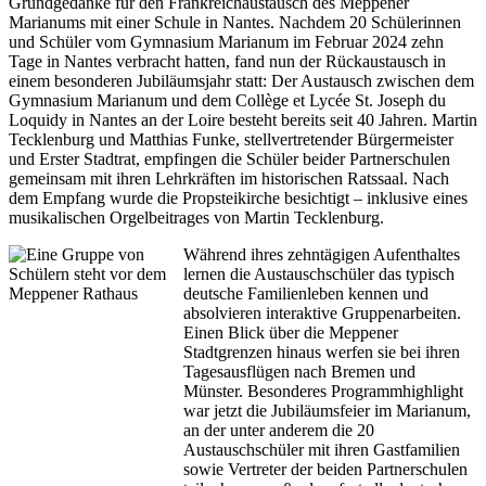
Grundgedanke für den Frankreichaustausch des Meppener
Marianums mit einer Schule in Nantes. Nachdem 20 Schülerinnen
und Schüler vom Gymnasium Marianum im Februar 2024 zehn
Tage in Nantes verbracht hatten, fand nun der Rückaustausch in
einem besonderen Jubiläumsjahr statt: Der Austausch zwischen dem
Gymnasium Marianum und dem Collège et Lycée St. Joseph du
Loquidy in Nantes an der Loire besteht bereits seit 40 Jahren. Martin
Tecklenburg und Matthias Funke, stellvertretender Bürgermeister
und Erster Stadtrat, empfingen die Schüler beider Partnerschulen
gemeinsam mit ihren Lehrkräften im historischen Ratssaal. Nach
dem Empfang wurde die Propsteikirche besichtigt – inklusive eines
musikalischen Orgelbeitrages von Martin Tecklenburg.
Während ihres zehntägigen Aufenthaltes
lernen die Austauschschüler das typisch
deutsche Familienleben kennen und
absolvieren interaktive Gruppenarbeiten.
Einen Blick über die Meppener
Stadtgrenzen hinaus werfen sie bei ihren
Tagesausflügen nach Bremen und
Münster. Besonderes Programmhighlight
war jetzt die Jubiläumsfeier im Marianum,
an der unter anderem die 20
Austauschschüler mit ihren Gastfamilien
sowie Vertreter der beiden Partnerschulen