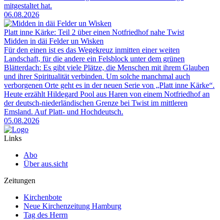
mitgestaltet hat.
06.08.2026
Platt inne Kärke: Teil 2 über einen Notfriedhof nahe Twist
Midden in däi Felder un Wisken
Für den einen ist es das Wegekreuz inmitten einer weiten
Landschaft, für die andere ein Felsblock unter dem grünen
Blätterdach: Es gibt viele Plätze, die Menschen mit ihrem Glauben
und ihrer Spiritualität verbinden. Um solche manchmal auch
verborgenen Orte geht es in der neuen Serie von „Platt inne Kärke“.
Heute erzählt Hildegard Pool aus Haren von einem Notfriedhof an
der deutsch-niederländischen Grenze bei Twist im mittleren
Emsland. Auf Platt- und Hochdeutsch.
05.08.2026
Links
Abo
Über aus.sicht
Zeitungen
Kirchenbote
Neue Kirchenzeitung Hamburg
Tag des Herrn