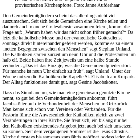
provisorischen Kirchenpforte. Foto: Janne Aufderhaar
Den Gemeindemitgliedern scheint das allerdings nicht viel
auszumachen. Seit sich beide Gemeinden eine Kirche teilen und
dadurch auch manche Gottesdienste zusammen feiern, kommt die
Frage auf: „Warum haben wir das nicht schon früher gemacht?“ Da
jetzt die katholische Messe und der evangelische Gottesdienst
sonntags direkt hintereinander gefeiert werden, komme es zu einem
„netten Begegnen zwischen den Menschen“ sagt Stephan Unland.
Die Katholiken starten zurzeit um neun Uhr und die Protestanten um
halb elf. Beide haben ihre Zeit jeweils um eine halbe Stunde
verändert. „Das ist das Einzige, was die Gemeindemitglieder stört.
Für manche ist neun Uhr einfach zu früh“, sagt Unland. Unter der
Woche nutzen die Katholiken die Kapelle St. Elisabeth am Kurpark.
Der Alltag funktioniere damit gut, sagt Gesine Jacobskötter.
Dass das Simultaneum, wie man eine gemeinsam genutzte Kirche
nennt, so gut bei den Gemeindemitgliedern ankommt, führt
Jacobskötter auf die Verbundenheit der Menschen im Ort zurück.
Man kenne sich schon von Vereinen oder Verbänden. Für die
Pastorin führte die Anwesenheit der Katholiken gleich zu zwei
Veränderungen in ihrer Kirche. Sie freut sich, ein bislang nur bei
den Katholiken existierendes Angebot jetzt auch bei sich umsetzen
zu können. Seit dem vergangenen Sommer ist die Jesus-Christus-
Kirche dienstags bis samstags ganzjährig geöffnet, sodass jeder, der