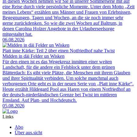
In diesen Wochen nehmen wir Sie in unserer Sommerserie mit auf
eine Reise durch viele persönliche Momente. Unter dem Motto „Zeit
meines Lebens“ erzählen uns Männer und Frauen von Erlebnissen,
Begegnungen, Tagen und Wochen, an die sie noch immer sehr
gerne zurückdenken. So wie die zwei Wochen auf Baltrum, in
denen Carolina Holzer Angebote in der Urlauberseelsorge
mitgestaltet hat.
06.08.2026
Platt inne Kärke: Teil 2 über einen Notfriedhof nahe Twist
Midden in däi Felder un Wisken
Für den einen ist es das Wegekreuz inmitten einer weiten
Landschaft, für die andere ein Felsblock unter dem grünen
Blätterdach: Es gibt viele Plätze, die Menschen mit ihrem Glauben
und ihrer Spiritualität verbinden. Um solche manchmal auch
verborgenen Orte geht es in der neuen Serie von „Platt inne Kärke“.
Heute erzählt Hildegard Pool aus Haren von einem Notfriedhof an
der deutsch-niederländischen Grenze bei Twist im mittleren
Emsland. Auf Platt- und Hochdeutsch.
05.08.2026
Links
Abo
Über aus.sicht