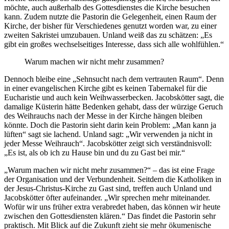
möchte, auch außerhalb des Gottesdienstes die Kirche besuchen
kann. Zudem nutzte die Pastorin die Gelegenheit, einen Raum der
Kirche, der bisher für Verschiedenes genutzt worden war, zu einer
zweiten Sakristei umzubauen. Unland weiß das zu schätzen: „Es
gibt ein großes wechselseitiges Interesse, dass sich alle wohlfühlen.“
Warum machen wir nicht mehr zusammen?
Dennoch bleibe eine „Sehnsucht nach dem vertrauten Raum“. Denn
in einer evangelischen Kirche gibt es keinen Tabernakel für die
Eucharistie und auch kein Weihwasserbecken. Jacobskötter sagt, die
damalige Küsterin hätte Bedenken gehabt, dass der würzige Geruch
des Weihrauchs nach der Messe in der Kirche hängen bleiben
könnte. Doch die Pastorin sieht darin kein Problem: „Man kann ja
lüften“ sagt sie lachend. Unland sagt: „Wir verwenden ja nicht in
jeder Messe Weihrauch“. Jacobskötter zeigt sich verständnisvoll:
„Es ist, als ob ich zu Hause bin und du zu Gast bei mir.“
„Warum machen wir nicht mehr zusammen?“ – das ist eine Frage
der Organisation und der Verbundenheit. Seitdem die Katholiken in
der Jesus-Christus-Kirche zu Gast sind, treffen auch Unland und
Jacobskötter öfter aufeinander. „Wir sprechen mehr miteinander.
Wofür wir uns früher extra verabredet haben, das können wir heute
zwischen den Gottesdiensten klären.“ Das findet die Pastorin sehr
praktisch. Mit Blick auf die Zukunft zieht sie mehr ökumenische