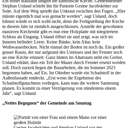
Ein hoher Bauzaun umgibt die katholische Kirche. Gemeindeleiter
Stephan Unland schiebt ihn für Pastorin Gesine Jacobskötter zur
Seite. Auf dem Weg sprießt das Unkraut zwischen den Fugen. „Hier
müsste eigentlich mal was gemacht werden“, sagt Unland, doch
lohnen würde es sich wohl nicht, denn die Fertigstellung der Kirche
in diesem Jahr ist ziemlich ausgeschlossen. Anstelle der gewohnten
massiven Kirchentür gibt es nun eine Holzplatte mit integriertem
Schloss als Eingang. Unland öffnet sie und zeigt, was sich im
Inneren befindet: Leere. Keine Bänke, kein Altar, kein
Weihwasserbecken. Nicht einmal der Boden ist noch da. Ein großer
grauer Raum, der nur aufgrund des Umrisses und der Fenster noch
an eine Kirche erinnert. Ganz hinten im Altarraum steht ein Gerüst.
Unland erklärt, dass ein Teil der Mauer durch Fenster ersetzt werden
soll. Doch zurzeit liegen die Bauarbeiten, die im Sommer 2023
begonnen haben, auf Eis. Im Oktober wurde ein Schadstoff in der
Außenfassade entdeckt. „Erst wenn die Ergebnisse des
Schadstoffgutachtens vorliegen, kann man die weitere Sanierung
planen. Es kommt zu einer Verzögerung von mindestens einem
Jahr“, sagt Unland.
„Nettes Begegnen“ der Gemeinde am Sonntag
Gesine Jacobskötter und Stephan Unland vor der