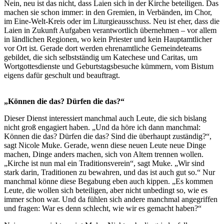
Nein, neu ist das nicht, dass Laien sich in der Kirche beteiligen. Das
machen sie schon immer: in den Gremien, in Verbänden, im Chor,
im Eine-Welt-Kreis oder im Liturgieausschuss. Neu ist eher, dass die
Laien in Zukunft Aufgaben verantwortlich übernehmen – vor allem
in ländlichen Regionen, wo kein Priester und kein Hauptamtlicher
vor Ort ist. Gerade dort werden ehrenamtliche Gemeindeteams
gebildet, die sich selbstständig um Katechese und Caritas, um
Wortgottesdienste und Geburtstagsbesuche kümmern, vom Bistum
eigens dafür geschult und beauftragt.
„Können die das? Dürfen die das?“
Dieser Dienst interessiert manchmal auch Leute, die sich bislang
nicht groß engagiert haben. „Und da höre ich dann manchmal:
Können die das? Dürfen die das? Sind die überhaupt zuständig?“,
sagt Nicole Muke. Gerade, wenn diese neuen Leute neue Dinge
machen, Dinge anders machen, sich von Altem trennen wollen.
„Kirche ist nun mal ein Traditionsverein“, sagt Muke. „Wir sind
stark darin, Traditionen zu bewahren, und das ist auch gut so.“ Nur
manchmal könne diese Begabung eben auch kippen. „Es kommen
Leute, die wollen sich beteiligen, aber nicht unbedingt so, wie es
immer schon war. Und da fühlen sich andere manchmal angegriffen
und fragen: War es denn schlecht, wie wir es gemacht haben?“