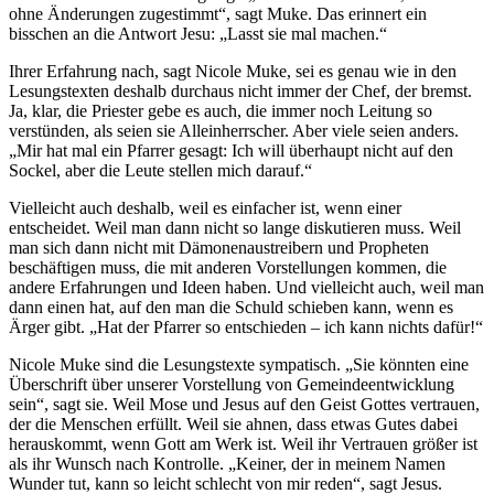
ohne Änderungen zugestimmt“, sagt Muke. Das erinnert ein
bisschen an die Antwort Jesu: „Lasst sie mal machen.“
Ihrer Erfahrung nach, sagt Nicole Muke, sei es genau wie in den
Lesungstexten deshalb durchaus nicht immer der Chef, der bremst.
Ja, klar, die Priester gebe es auch, die immer noch Leitung so
verstünden, als seien sie Alleinherrscher. Aber viele seien anders.
„Mir hat mal ein Pfarrer gesagt: Ich will überhaupt nicht auf den
Sockel, aber die Leute stellen mich darauf.“
Vielleicht auch deshalb, weil es einfacher ist, wenn einer
entscheidet. Weil man dann nicht so lange diskutieren muss. Weil
man sich dann nicht mit Dämonenaustreibern und Propheten
beschäftigen muss, die mit anderen Vorstellungen kommen, die
andere Erfahrungen und Ideen haben. Und vielleicht auch, weil man
dann einen hat, auf den man die Schuld schieben kann, wenn es
Ärger gibt. „Hat der Pfarrer so entschieden – ich kann nichts dafür!“
Nicole Muke sind die Lesungstexte sympatisch. „Sie könnten eine
Überschrift über unserer Vorstellung von Gemeindeentwicklung
sein“, sagt sie. Weil Mose und Jesus auf den Geist Gottes vertrauen,
der die Menschen erfüllt. Weil sie ahnen, dass etwas Gutes dabei
herauskommt, wenn Gott am Werk ist. Weil ihr Vertrauen größer ist
als ihr Wunsch nach Kontrolle. „Keiner, der in meinem Namen
Wunder tut, kann so leicht schlecht von mir reden“, sagt Jesus.