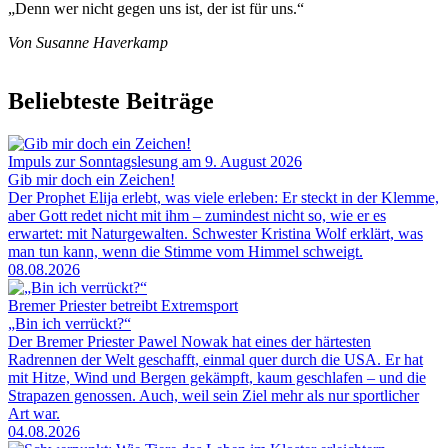
„Denn wer nicht gegen uns ist, der ist für uns.“
Von Susanne Haverkamp
Beliebteste Beiträge
Impuls zur Sonntagslesung am 9. August 2026
Gib mir doch ein Zeichen!
Der Prophet Elija erlebt, was viele erleben: Er steckt in der Klemme,
aber Gott redet nicht mit ihm – zumindest nicht so, wie er es
erwartet: mit Naturgewalten. Schwester Kristina Wolf erklärt, was
man tun kann, wenn die Stimme vom Himmel schweigt.
08.08.2026
Bremer Priester betreibt Extremsport
„Bin ich verrückt?“
Der Bremer Priester Pawel Nowak hat eines der härtesten
Radrennen der Welt geschafft, einmal quer durch die USA. Er hat
mit Hitze, Wind und Bergen gekämpft, kaum geschlafen – und die
Strapazen genossen. Auch, weil sein Ziel mehr als nur sportlicher
Art war.
04.08.2026