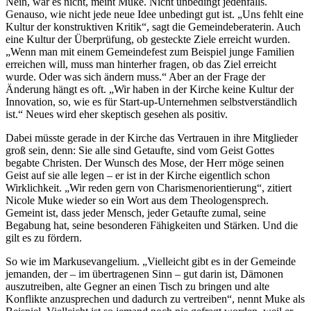
Nein, war es nicht, meint Muke. Nicht unbedingt jedenfalls.
Genauso, wie nicht jede neue Idee unbedingt gut ist. „Uns fehlt eine
Kultur der konstruktiven Kritik“, sagt die Gemeindeberaterin. Auch
eine Kultur der Überprüfung, ob gesteckte Ziele erreicht wurden.
„Wenn man mit einem Gemeindefest zum Beispiel junge Familien
erreichen will, muss man hinterher fragen, ob das Ziel erreicht
wurde. Oder was sich ändern muss.“ Aber an der Frage der
Änderung hängt es oft. „Wir haben in der Kirche keine Kultur der
Innovation, so, wie es für Start-up-Unternehmen selbstverständlich
ist.“ Neues wird eher skeptisch gesehen als positiv.
Dabei müsste gerade in der Kirche das Vertrauen in ihre Mitglieder
groß sein, denn: Sie alle sind Getaufte, sind vom Geist Gottes
begabte Christen. Der Wunsch des Mose, der Herr möge seinen
Geist auf sie alle legen – er ist in der Kirche eigentlich schon
Wirklichkeit. „Wir reden gern von Charismenorientierung“, zitiert
Nicole Muke wieder so ein Wort aus dem Theologensprech.
Gemeint ist, dass jeder Mensch, jeder Getaufte zumal, seine
Begabung hat, seine besonderen Fähigkeiten und Stärken. Und die
gilt es zu fördern.
So wie im Markusevangelium. „Vielleicht gibt es in der Gemeinde
jemanden, der – im übertragenen Sinn – gut darin ist, Dämonen
auszutreiben, alte Gegner an einen Tisch zu bringen und alte
Konflikte anzusprechen und dadurch zu vertreiben“, nennt Muke als