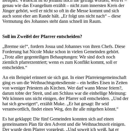
Beispiel. Vielleicht ist so jemand noch nie gefragt worden, weil er –
genau wie das Evangelium erzählt – nicht zum innersten Kreis der
Jünger gehört, weil er nicht so oft in die Messe kommt und sich
auch sonst eher am Rande hält. „Er folgt uns nicht nach“ – diese
Vermutung des Johannes steht dann schnell im Raum.
Soll im Zweifel der Pfarrer entscheiden?
„Bremse sie!“, fordern Josua und Johannes von ihren Chefs. Diese
Forderung hat Nicole Muke schon in vielen Gemeinden gehört.
„Trotz aller gegenteiligen Behauptungen: Wir sind doch noch
ziemlich pfarrerzentriert; wenn es zum Konflikt kommt, soll er
entscheiden.“
An ein Beispiel erinnert sie sich gut. In einer Pfarreiengemeinschaft
ging es um die Weihnachtsgottesdienste – ein heißes Eisen in Zeiten
von weniger Priestern als Kirchen. Wer darf wann Messe feiern?,
darum tobte der Streit, und am Schluss war die einhellige Meinung:
Wir können uns nicht einigen, der Pfarrer soll entscheiden. „Und der
hat sich geweigert“, erzählt Muke. „Er hat gesagt: Ihr seid
verantwortlich, findet einen Weg, den ihr alle mitgehen könnt.“
Es hat geklappt: Die fünf Gemeinden konnten sich auf einen
gemeinsamen Plan für den Advent und die Weihnachtszeit einigen.
Der wurde dem Pfarrer vorgelegt. „Und soweit ich weiß, hat er