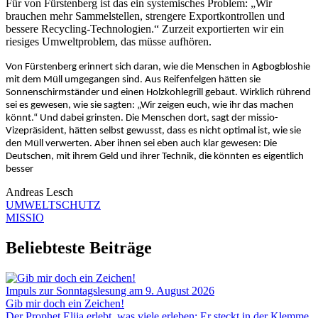
Für von Fürstenberg ist das ein systemisches Problem: „Wir
brauchen mehr Sammelstellen, strengere Exportkontrollen und
bessere Recycling-Technologien.“ Zurzeit exportierten wir ein
riesiges Umweltproblem, das müsse aufhören.
Von Fürstenberg erinnert sich daran, wie die Menschen in Agbogbloshie
mit dem Müll umgegangen sind. Aus Reifenfelgen hätten sie
Sonnenschirmständer und einen Holzkohlegrill gebaut. Wirklich rührend
sei es gewesen, wie sie sagten: „Wir zeigen euch, wie ihr das machen
könnt.“ Und dabei grinsten. Die Menschen dort, sagt der missio-
Vizepräsident, hätten selbst gewusst, dass es nicht optimal ist, wie sie
den Müll verwerten. Aber ihnen sei eben auch klar gewesen: Die
Deutschen, mit ihrem Geld und ihrer Technik, die könnten es eigentlich
besser
Andreas Lesch
UMWELTSCHUTZ
MISSIO
Beliebteste Beiträge
Impuls zur Sonntagslesung am 9. August 2026
Gib mir doch ein Zeichen!
Der Prophet Elija erlebt, was viele erleben: Er steckt in der Klemme,