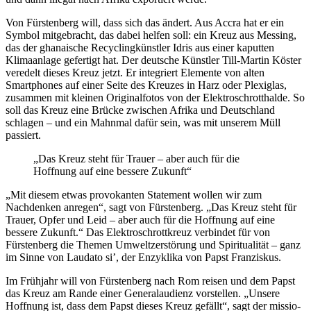
Von Fürstenberg will, dass sich das ändert. Aus Accra hat er ein
Symbol mitgebracht, das dabei helfen soll: ein Kreuz aus Messing,
das der ghanaische Recyclingkünstler Idris aus einer kaputten
Klimaanlage gefertigt hat. Der deutsche Künstler Till-Martin Köster
veredelt dieses Kreuz jetzt. Er integriert Elemente von alten
Smartphones auf einer Seite des Kreuzes in Harz oder Plexiglas,
zusammen mit kleinen Originalfotos von der Elektroschrotthalde. So
soll das Kreuz eine Brücke zwischen Afrika und Deutschland
schlagen – und ein Mahnmal dafür sein, was mit unserem Müll
passiert.
„Das Kreuz steht für Trauer – aber auch für die
Hoffnung auf eine bessere Zukunft“
„Mit diesem etwas provokanten Statement wollen wir zum
Nachdenken anregen“, sagt von Fürstenberg. „Das Kreuz steht für
Trauer, Opfer und Leid – aber auch für die Hoffnung auf eine
bessere Zukunft.“ Das Elektroschrottkreuz verbindet für von
Fürstenberg die Themen Umweltzerstörung und Spiritualität – ganz
im Sinne von Laudato si’, der Enzyklika von Papst Franziskus.
Im Frühjahr will von Fürstenberg nach Rom reisen und dem Papst
das Kreuz am Rande einer Generalaudienz vorstellen. „Unsere
Hoffnung ist, dass dem Papst dieses Kreuz gefällt“, sagt der missio-