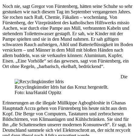
Noch nie, sagt Gregor von Fürstenberg, hätten seine Schuhe so sehr
gestunken wie nach diesem Tag im September vergangenen Jahres.
Sie rochen nach Ruß, Chemie, Fäkalien – wochenlang. Von
Fürstenberg, der Vizepräsident des katholischen Hilfswerks missio
Aachen, war durch eine Pampe aus Müll, verbrannten Kabeln und
stehendem Toilettenwasser gestapft. Er sah, wie Kinder mit der
Pampe spielten und sie in den Mund nahmen. Er sah giftigen
schwarzen Rauch aufsteigen, Altöl und Batterieflüssigkeit im Boden
versickern – und Männer in dem Müll mit bloßen Händen nach
allem buddeln, was sie verkaufen können: Aluminium, Kupfer,
Eisen. „Eine Vorhölle“ sei das gewesen, sagt von Fürstenberg, ein
Ort ohne Regeln, „barbarisch, ekelhaft, bedrückend“.
Die
Recyclingkünstler Idris hat das Kreuz hergestellt.
Foto: kna/Harald Oppitz
Erinnerungen an die illegale Müllkippe Agbogbloshie in Ghanas
Hauptstadt Accra gehen von Fürstenberg bis heute nicht aus dem
Kopf. Die Berge von Computern, Tastaturen und zerbrochenen
Bildschirmen, von Klimaanlagen und Kühlschränken. Sie sind für
ihn „die Schattenseiten unserer modernen Konsumwelt“. Er sagt, in
Deutschland sammele sich viel Elektroschrott an, der nicht recycelt
und dann illegal nach Afrika exportiert werde.