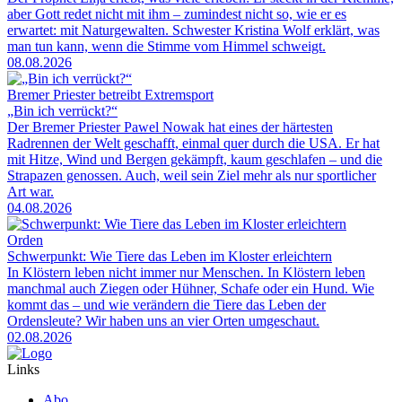
aber Gott redet nicht mit ihm – zumindest nicht so, wie er es
erwartet: mit Naturgewalten. Schwester Kristina Wolf erklärt, was
man tun kann, wenn die Stimme vom Himmel schweigt.
08.08.2026
Bremer Priester betreibt Extremsport
„Bin ich verrückt?“
Der Bremer Priester Pawel Nowak hat eines der härtesten
Radrennen der Welt geschafft, einmal quer durch die USA. Er hat
mit Hitze, Wind und Bergen gekämpft, kaum geschlafen – und die
Strapazen genossen. Auch, weil sein Ziel mehr als nur sportlicher
Art war.
04.08.2026
Orden
Schwerpunkt: Wie Tiere das Leben im Kloster erleichtern
In Klöstern leben nicht immer nur Menschen. In Klöstern leben
manchmal auch Ziegen oder Hühner, Schafe oder ein Hund. Wie
kommt das – und wie verändern die Tiere das Leben der
Ordensleute? Wir haben uns an vier Orten umgeschaut.
02.08.2026
Links
Abo