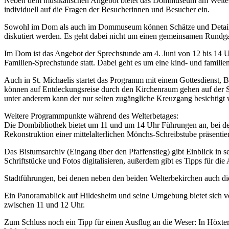
Neben dem musikalischen Angebot bietet das Dommuseum am Welterbet
individuell auf die Fragen der Besucherinnen und Besucher ein.
Sowohl im Dom als auch im Dommuseum können Schätze und Details i
diskutiert werden. Es geht dabei nicht um einen gemeinsamen Rundg
Im Dom ist das Angebot der Sprechstunde am 4. Juni von 12 bis 1
Familien-Sprechstunde statt. Dabei geht es um eine kind- und famil
Auch in St. Michaelis startet das Programm mit einem Gottesdienst, 
können auf Entdeckungsreise durch den Kirchenraum gehen auf der 
unter anderem kann der nur selten zugängliche Kreuzgang besichtigt
Weitere Programmpunkte während des Welterbetages:
Die Dombibliothek bietet um 11 und um 14 Uhr Führungen an, bei den
Rekonstruktion einer mittelalterlichen Mönchs-Schreibstube präsentier
Das Bistumsarchiv (Eingang über den Pfaffenstieg) gibt Einblick in
Schriftstücke und Fotos digitalisieren, außerdem gibt es Tipps für 
Stadtführungen, bei denen neben den beiden Welterbekirchen auch d
Ein Panoramablick auf Hildesheim und seine Umgebung bietet sich v
zwischen 11 und 12 Uhr.
Zum Schluss noch ein Tipp für einen Ausflug an die Weser: In Höxter