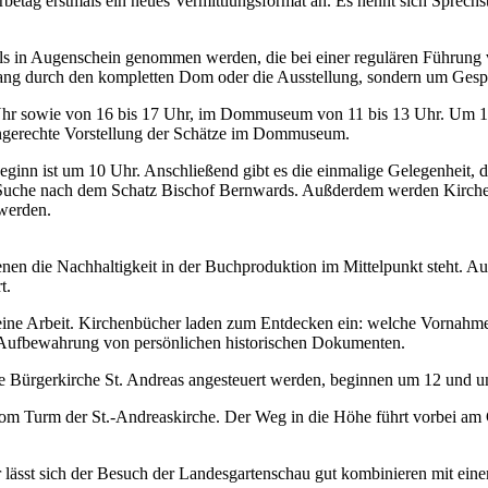
ag erstmals ein neues Vermittlungsformat an. Es nennt sich Sprechs
n Augenschein genommen werden, die bei einer regulären Führung viel
ang durch den kompletten Dom oder die Ausstellung, sondern um Gespr
4 Uhr sowie von 16 bis 17 Uhr, im Dommuseum von 11 bis 13 Uhr. Um 
iengerechte Vorstellung der Schätze im Dommuseum.
Beginn ist um 10 Uhr. Anschließend gibt es die einmalige Gelegenheit,
Suche nach dem Schatz Bischof Bernwards. Außderdem werden Kirchen
 werden.
en die Nachhaltigkeit in der Buchproduktion im Mittelpunkt steht. Auß
t.
 seine Arbeit. Kirchenbücher laden zum Entdecken ein: welche Vornahm
die Aufbewahrung von persönlichen historischen Dokumenten.
ie Bürgerkirche St. Andreas angesteuert werden, beginnen um 12 und
om Turm der St.-Andreaskirche. Der Weg in die Höhe führt vorbei am 
 lässt sich der Besuch der Landesgartenschau gut kombinieren mit einem