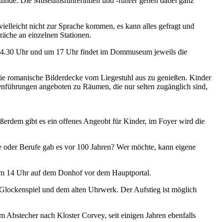
tunde. Die Museumsführerinnen und -führer gehen dabei ganz
leicht nicht zur Sprache kommen, es kann alles gefragt und
äche an einzelnen Stationen.
14.30 Uhr und um 17 Uhr findet im Dommuseum jeweils die
 die romanische Bilderdecke vom Liegestuhl aus zu genießen. Kinder
führungen angeboten zu Räumen, die nur selten zugänglich sind,
erdem gibt es ein offenes Angeobt für Kinder, im Foyer wird die
e oder Berufe gab es vor 100 Jahren? Wer möchte, kann eigene
 um 14 Uhr auf dem Donhof vor dem Hauptportal.
Glockenspiel und dem alten Uhrwerk. Der Aufstieg ist möglich
 Abstecher nach Kloster Corvey, seit einigen Jahren ebenfalls