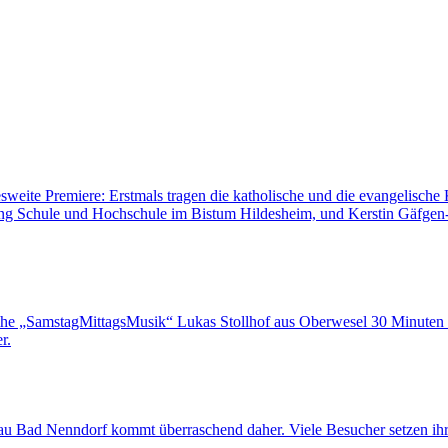
sweite Premiere: Erstmals tragen die katholische und die evangelisch
lung Schule und Hochschule im Bistum Hildesheim, und Kerstin Gäfgen-T
eihe „SamstagMittagsMusik“ Lukas Stollhof aus Oberwesel 30 Minute
r.
au Bad Nenndorf kommt überraschend daher. Viele Besucher setzen ihre