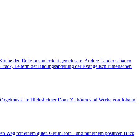
e Kirche den Religionsunterricht gemeinsam. Andere Länder schauen
rack, Leiterin der Bildungsabteilung der Evangelisch-lutherischen
n Orgelmusik im Hildesheimer Dom. Zu hören sind Werke von Johann
n Weg mit einem guten Gefühl fort – und mit einem positiven Blick