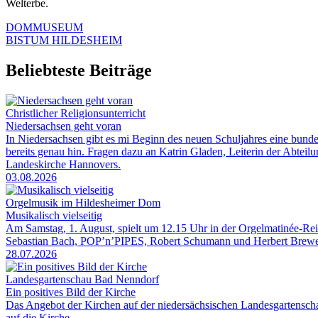
Welterbe.
DOMMUSEUM
BISTUM HILDESHEIM
Beliebteste Beiträge
Christlicher Religionsunterricht
Niedersachsen geht voran
In Niedersachsen gibt es mi Beginn des neuen Schuljahres eine bunde
bereits genau hin. Fragen dazu an Katrin Gladen, Leiterin der Abtei
Landeskirche Hannovers.
03.08.2026
Orgelmusik im Hildesheimer Dom
Musikalisch vielseitig
Am Samstag, 1. August, spielt um 12.15 Uhr in der Orgelmatinée-R
Sebastian Bach, POP’n’PIPES, Robert Schumann und Herbert Brewe
28.07.2026
Landesgartenschau Bad Nenndorf
Ein positives Bild der Kirche
Das Angebot der Kirchen auf der niedersächsischen Landesgartensch
auf die Kirche.