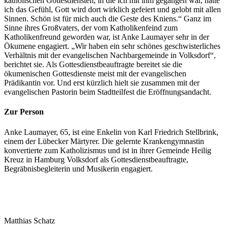
katholischen Gottesdiensten, in die ich mit ihm gegangen war, hatte
ich das Gefühl, Gott wird dort wirklich gefeiert und gelobt mit allen
Sinnen. Schön ist für mich auch die Geste des Kniens.“ Ganz im
Sinne ihres Großvaters, der vom Katholikenfeind zum
Katholikenfreund geworden war, ist Anke Laumayer sehr in der
Ökumene engagiert. „Wir haben ein sehr schönes geschwisterliches
Verhältnis mit der evangelischen Nachbargemeinde in Volksdorf“,
berichtet sie. Als Gottesdienstbeauftragte bereitet sie die
ökumenischen Gottesdienste meist mit der evangelischen
Prädikantin vor. Und erst kürzlich hielt sie zusammen mit der
evangelischen Pastorin beim Stadtteilfest die Eröffnungsandacht.
Zur Person
Anke Laumayer, 65, ist eine Enkelin von Karl Friedrich Stellbrink,
einem der Lübecker Märtyrer. Die gelernte Krankengymnastin
konvertierte zum Katholizismus und ist in ihrer Gemeinde Heilig
Kreuz in Hamburg Volksdorf als Gottesdienstbeauftragte,
Begräbnisbegleiterin und Musikerin engagiert.
Matthias Schatz