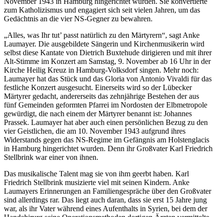
November 1943 in Hamburg hingerichtet wurden. Sie konvertierte
zum Katholizismus und engagiert sich seit vielen Jahren, um das
Gedächtnis an die vier NS-Gegner zu bewahren.
„Alles, was Ihr tut’ passt natürlich zu den Märtyrern“, sagt Anke
Laumayer. Die ausgebildete Sängerin und Kirchenmusikerin wird
selbst diese Kantate von Dietrich Buxtehude dirigieren und mit ihrer
Alt-Stimme im Konzert am Samstag, 9. November ab 16 Uhr in der
Kirche Heilig Kreuz in Hamburg-Volksdorf singen. Mehr noch:
Laumayer hat das Stück und das Gloria von Antonio Vivaldi für das
festliche Konzert ausgesucht. Einerseits wird so der Lübecker
Märtyrer gedacht, andererseits das zehnjährige Bestehen der aus
fünf Gemeinden geformten Pfarrei im Nordosten der Elbmetropole
gewürdigt, die nach einem der Märtyrer benannt ist: Johannes
Prassek. Laumayer hat aber auch einen persönlichen Bezug zu den
vier Geistlichen, die am 10. November 1943 aufgrund ihres
Widerstands gegen das NS-Regime im Gefängnis am Holstenglacis
in Hamburg hingerichtet wurden. Denn ihr Großvater Karl Friedrich
Stellbrink war einer von ihnen.
Das musikalische Talent mag sie von ihm geerbt haben. Karl
Friedrich Stellbrink musizierte viel mit seinen Kindern. Anke
Laumayers Erinnerungen an Familiengespräche über den Großvater
sind allerdings rar. Das liegt auch daran, dass sie erst 15 Jahre jung
war, als ihr Vater während eines Aufenthalts in Syrien, bei dem der