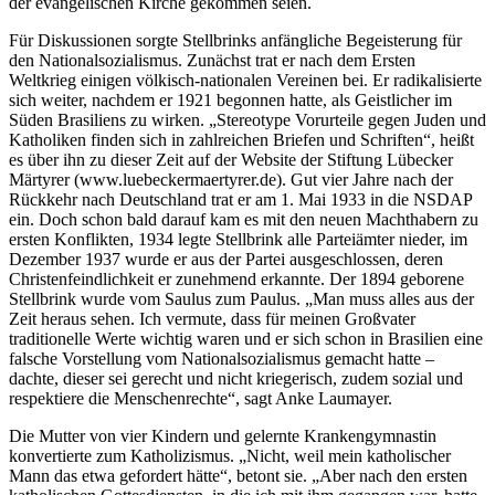
der evangelischen Kirche gekommen seien.
Für Diskussionen sorgte Stellbrinks anfängliche Begeisterung für
den Nationalsozialismus. Zunächst trat er nach dem Ersten
Weltkrieg einigen völkisch-nationalen Vereinen bei. Er radikalisierte
sich weiter, nachdem er 1921 begonnen hatte, als Geistlicher im
Süden Brasiliens zu wirken. „Stereotype Vorurteile gegen Juden und
Katholiken finden sich in zahlreichen Briefen und Schriften“, heißt
es über ihn zu dieser Zeit auf der Website der Stiftung Lübecker
Märtyrer (www.luebeckermaertyrer.de). Gut vier Jahre nach der
Rückkehr nach Deutschland trat er am 1. Mai 1933 in die NSDAP
ein. Doch schon bald darauf kam es mit den neuen Machthabern zu
ersten Konflikten, 1934 legte Stellbrink alle Parteiämter nieder, im
Dezember 1937 wurde er aus der Partei ausgeschlossen, deren
Christenfeindlichkeit er zunehmend erkannte. Der 1894 geborene
Stellbrink wurde vom Saulus zum Paulus. „Man muss alles aus der
Zeit heraus sehen. Ich vermute, dass für meinen Großvater
traditionelle Werte wichtig waren und er sich schon in Brasilien eine
falsche Vorstellung vom Nationalsozialismus gemacht hatte –
dachte, dieser sei gerecht und nicht kriegerisch, zudem sozial und
respektiere die Menschenrechte“, sagt Anke Laumayer.
Die Mutter von vier Kindern und gelernte Krankengymnastin
konvertierte zum Katholizismus. „Nicht, weil mein katholischer
Mann das etwa gefordert hätte“, betont sie. „Aber nach den ersten