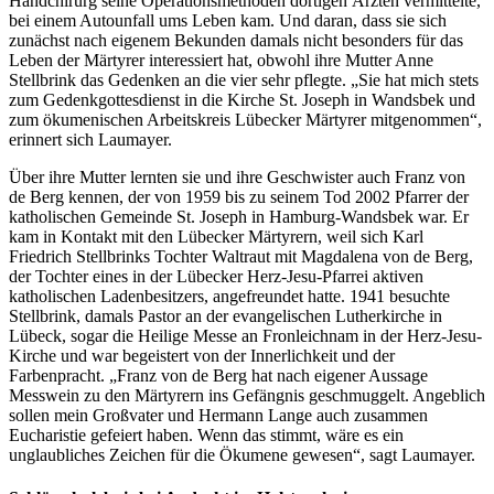
Handchirurg seine Operationsmethoden dortigen Ärzten vermittelte,
bei einem Autounfall ums Leben kam. Und daran, dass sie sich
zunächst nach eigenem Bekunden damals nicht besonders für das
Leben der Märtyrer interessiert hat, obwohl ihre Mutter Anne
Stellbrink das Gedenken an die vier sehr pflegte. „Sie hat mich stets
zum Gedenkgottesdienst in die Kirche St. Joseph in Wandsbek und
zum ökumenischen Arbeitskreis Lübecker Märtyrer mitgenommen“,
erinnert sich Laumayer.
Über ihre Mutter lernten sie und ihre Geschwister auch Franz von
de Berg kennen, der von 1959 bis zu seinem Tod 2002 Pfarrer der
katholischen Gemeinde St. Joseph in Hamburg-Wandsbek war. Er
kam in Kontakt mit den Lübecker Märtyrern, weil sich Karl
Friedrich Stellbrinks Tochter Waltraut mit Magdalena von de Berg,
der Tochter eines in der Lübecker Herz-Jesu-Pfarrei aktiven
katholischen Ladenbesitzers, angefreundet hatte. 1941 besuchte
Stellbrink, damals Pastor an der evangelischen Lutherkirche in
Lübeck, sogar die Heilige Messe an Fronleichnam in der Herz-Jesu-
Kirche und war begeistert von der Innerlichkeit und der
Farbenpracht. „Franz von de Berg hat nach eigener Aussage
Messwein zu den Märtyrern ins Gefängnis geschmuggelt. Angeblich
sollen mein Großvater und Hermann Lange auch zusammen
Eucharistie gefeiert haben. Wenn das stimmt, wäre es ein
unglaubliches Zeichen für die Ökumene gewesen“, sagt Laumayer.