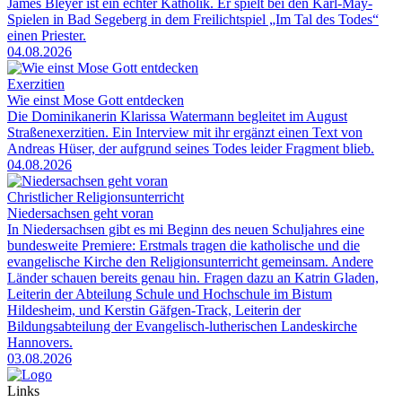
James Bleyer ist ein echter Katholik. Er spielt bei den Karl-May-
Spielen in Bad Segeberg in dem Freilichtspiel „Im Tal des Todes“
einen Priester.
04.08.2026
Exerzitien
Wie einst Mose Gott entdecken
Die Dominikanerin Klarissa Watermann begleitet im August
Straßenexerzitien. Ein Interview mit ihr ergänzt einen Text von
Andreas Hüser, der aufgrund seines Todes leider Fragment blieb.
04.08.2026
Christlicher Religionsunterricht
Niedersachsen geht voran
In Niedersachsen gibt es mi Beginn des neuen Schuljahres eine
bundesweite Premiere: Erstmals tragen die katholische und die
evangelische Kirche den Religionsunterricht gemeinsam. Andere
Länder schauen bereits genau hin. Fragen dazu an Katrin Gladen,
Leiterin der Abteilung Schule und Hochschule im Bistum
Hildesheim, und Kerstin Gäfgen-Track, Leiterin der
Bildungsabteilung der Evangelisch-lutherischen Landeskirche
Hannovers.
03.08.2026
Links