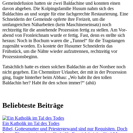
Gemeindefusion hatten sie zwei Baldachine und konnten einen
davon abgeben. Die Kolpingsfamilie Husum nahm sich des
Baldachins an und sorgte für eine fachgerechte Restaurierung. Eine
Schneiderin der Gemeinde opferte ihre Freizeit, um die
umfangreichen Näharbeiten (kein Maschineneinsatz) noch
rechtzeitig für die anstehende Prozession fertig zu stellen. Am Vor-
abend von Fronleichnam wurde er fertig. Fast, denn es stellte sich
heraus: Noch in Bochum waren die „Tunnel“ für die Tragstangen
zugenäht worden. Es kostete der Husumer Schneiderin das
Frühstück, um die Nähte wieder aufzutrennen, rechtzeitig vor
Prozessionsbeginn.
Tatsächlich hatte es einen solchen Baldachin an der Nordsee noch
nicht gegeben. Ein Chemnitzer Urlauber, der mit in der Prozession
ging, fragte hinterher beim Abbau: „Wo habt ihr den tollen
Baldachin her? Habt ihr den schon immer?“ (ahü)
Beliebteste Beiträge
Ein Katholik im Tal des Todes
Bibel, Gottesmutter und Priestergewand sind nur Requisiten. Doch