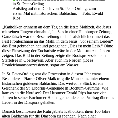
Aufstieg auf den Deich von St. Peter Ording, zum
ersten Mal mit historischem Baldachin. Foto: Ewald
Rips
„Katholiken erinnern an dem Tag an die letzte Mahlzeit, die Jesus
mit seinen Jüngern einnahm“, hieß es in einer Hamburger Zeitung.
Ganz falsch war die Beschreibung nicht. Tatsächlich erinnert das
Fest Fronleichnam an das Mahl, in dem Jesus „vor seinem Leiden“
das Brot gebrochen hat und gesagt hat: „Dies ist mein Leib.“ Ohne
diese Einsetzung der Eucharistie wäre in der Monstranz nichts zu
zeigen. Das Bild in der Zeitung zeigte die Bootsprozession am
Staffelsee in Oberbayern. Aber auch im Norden gibt es
Fronleichnamsprozessionen, sogar am Wasser.
In St. Peter-Ording war die Prozession in diesem Jahr etwas
Besonderes. Pfarrer Oliver Maik trug die Monstranz unter einem
historischen goldenen Baldachin. Das wertvolle Stück ist ein
Geschenk der St. Liborius-Gemeinde in Bochum-Grumme. Wie
kam es an die Nordsee? Der Husumer Ewald Rips hat vor vier
Jahren in seiner Bochumer Heimatgemeinde einen Vortrag über das
Leben in der Diaspora gehalten.
Danach beschlossen die Ruhrgebiets-Katholiken, ihren 100 Jahre
alten Baldachin für die Diaspora zu spenden. Nach einer