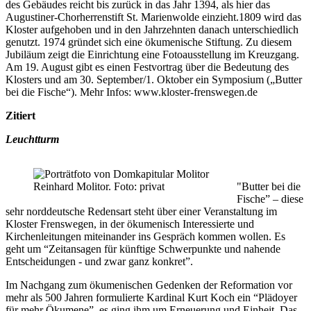
des Gebäudes reicht bis zurück in das Jahr 1394, als hier das
Augustiner-Chorherrenstift St. Marienwolde einzieht.1809 wird das
Kloster aufgehoben und in den Jahrzehnten danach unterschiedlich
genutzt. 1974 gründet sich eine ökumenische Stiftung. Zu diesem
Jubiläum zeigt die Einrichtung eine Fotoausstellung im Kreuzgang.
Am 19. August gibt es einen Festvortrag über die Bedeutung des
Klosters und am 30. September/1. Oktober ein Symposium („Butter
bei die Fische“). Mehr Infos: www.kloster-frenswegen.de
Zitiert
Leuchtturm
Reinhard Molitor. Foto: privat
"Butter bei die
Fische” – diese
sehr norddeutsche Redensart steht über einer Veranstaltung im
Kloster Frenswegen, in der ökumenisch Interessierte und
Kirchenleitungen miteinander ins Gespräch kommen wollen. Es
geht um “Zeitansagen für künftige Schwerpunkte und nahende
Entscheidungen - und zwar ganz konkret”.
Im Nachgang zum ökumenischen Gedenken der Reformation vor
mehr als 500 Jahren formulierte Kardinal Kurt Koch ein “Plädoyer
für mehr Ökumene”, es ging ihm um Erneuerung und Einheit. Das