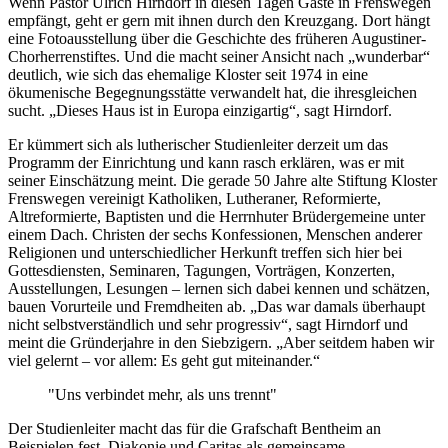
Wenn Pastor Ulrich Hirndorf in diesen Tagen Gäste in Frenswegen
empfängt, geht er gern mit ihnen durch den Kreuzgang. Dort hängt
eine Fotoausstellung über die Geschichte des früheren Augustiner-
Chorherrenstiftes. Und die macht seiner Ansicht nach „wunderbar“
deutlich, wie sich das ehemalige Kloster seit 1974 in eine
ökumenische Begegnungsstätte verwandelt hat, die ihresgleichen
sucht. „Dieses Haus ist in Europa einzigartig“, sagt Hirndorf.
Er kümmert sich als lutherischer Studienleiter derzeit um das
Programm der Einrichtung und kann rasch erklären, was er mit
seiner Einschätzung meint. Die gerade 50 Jahre alte Stiftung Kloster
Frenswegen vereinigt Katholiken, Lutheraner, Reformierte,
Altreformierte, Baptisten und die Herrnhuter Brüdergemeine unter
einem Dach. Christen der sechs Konfessionen, Menschen anderer
Religionen und unterschiedlicher Herkunft treffen sich hier bei
Gottesdiensten, Seminaren, Tagungen, Vorträgen, Konzerten,
Ausstellungen, Lesungen – lernen sich dabei kennen und schätzen,
bauen Vorurteile und Fremdheiten ab. „Das war damals überhaupt
nicht selbstverständlich und sehr progressiv“, sagt Hirndorf und
meint die Gründerjahre in den Siebzigern. „Aber seitdem haben wir
viel gelernt – vor allem: Es geht gut miteinander.“
"Uns verbindet mehr, als uns trennt"
Der Studienleiter macht das für die Grafschaft Bentheim an
Beispielen fest. Diakonie und Caritas als gemeinsame