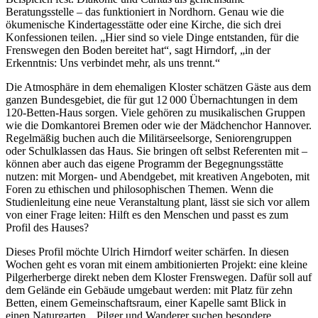
Beratungsstelle – das funktioniert in Nordhorn. Genau wie die
ökumenische Kindertagesstätte oder eine Kirche, die sich drei
Konfessionen teilen. „Hier sind so viele Dinge entstanden, für die
Frenswegen den Boden bereitet hat“, sagt Hirndorf, „in der
Erkenntnis: Uns verbindet mehr, als uns trennt.“
Die Atmosphäre in dem ehemaligen Kloster schätzen Gäste aus dem
ganzen Bundesgebiet, die für gut 12 000 Übernachtungen in dem
120-Betten-Haus sorgen. Viele gehören zu musikalischen Gruppen
wie die Domkantorei Bremen oder wie der Mädchenchor Hannover.
Regelmäßig buchen auch die Militärseelsorge, Seniorengruppen
oder Schulklassen das Haus. Sie bringen oft selbst Referenten mit –
können aber auch das eigene Programm der Begegnungsstätte
nutzen: mit Morgen- und Abendgebet, mit kreativen Angeboten, mit
Foren zu ethischen und philosophischen Themen. Wenn die
Studienleitung eine neue Veranstaltung plant, lässt sie sich vor allem
von einer Frage leiten: Hilft es den Menschen und passt es zum
Profil des Hauses?
Dieses Profil möchte Ulrich Hirndorf weiter schärfen. In diesen
Wochen geht es voran mit einem ambitionierten Projekt: eine kleine
Pilgerherberge direkt neben dem Kloster Frenswegen. Dafür soll auf
dem Gelände ein Gebäude umgebaut werden: mit Platz für zehn
Betten, einem Gemeinschaftsraum, einer Kapelle samt Blick in
einen Naturgarten. „Pilger und Wanderer suchen besondere,