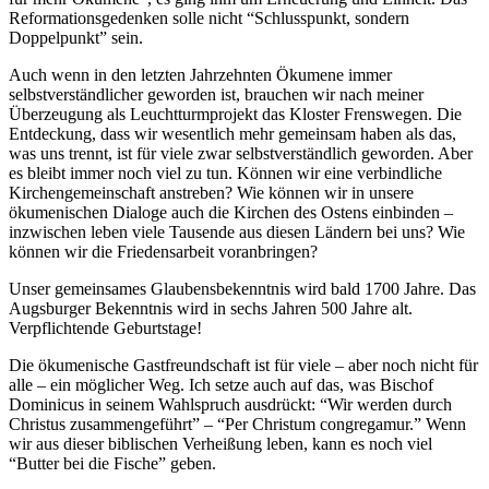
Reformationsgedenken solle nicht “Schlusspunkt, sondern
Doppelpunkt” sein.
Auch wenn in den letzten Jahrzehnten Ökumene immer
selbstverständlicher geworden ist, brauchen wir nach meiner
Überzeugung als Leuchtturmprojekt das Kloster Frenswegen. Die
Entdeckung, dass wir wesentlich mehr gemeinsam haben als das,
was uns trennt, ist für viele zwar selbstverständlich geworden. Aber
es bleibt immer noch viel zu tun. Können wir eine verbindliche
Kirchengemeinschaft anstreben? Wie können wir in unsere
ökumenischen Dialoge auch die Kirchen des Ostens einbinden –
inzwischen leben viele Tausende aus diesen Ländern bei uns? Wie
können wir die Friedensarbeit voranbringen?
Unser gemeinsames Glaubensbekenntnis wird bald 1700 Jahre. Das
Augsburger Bekenntnis wird in sechs Jahren 500 Jahre alt.
Verpflichtende Geburtstage!
Die ökumenische Gastfreundschaft ist für viele – aber noch nicht für
alle – ein möglicher Weg. Ich setze auch auf das, was Bischof
Dominicus in seinem Wahlspruch ausdrückt: “Wir werden durch
Christus zusammengeführt” – “Per Christum congregamur.” Wenn
wir aus dieser biblischen Verheißung leben, kann es noch viel
“Butter bei die Fische” geben.