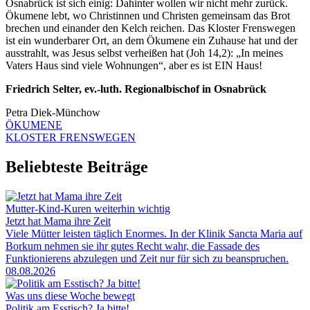
Osnabrück ist sich einig: Dahinter wollen wir nicht mehr zurück.
Ökumene lebt, wo Christinnen und Christen gemeinsam das Brot
brechen und einander den Kelch reichen. Das Kloster Frenswegen
ist ein wunderbarer Ort, an dem Ökumene ein Zuhause hat und der
ausstrahlt, was Jesus selbst verheißen hat (Joh 14,2): „In meines
Vaters Haus sind viele Wohnungen“, aber es ist EIN Haus!
Friedrich Selter, ev.-luth. Regionalbischof in Osnabrück
Petra Diek-Münchow
ÖKUMENE
KLOSTER FRENSWEGEN
Beliebteste Beiträge
Mutter-Kind-Kuren weiterhin wichtig
Jetzt hat Mama ihre Zeit
Viele Mütter leisten täglich Enormes. In der Klinik Sancta Maria auf
Borkum nehmen sie ihr gutes Recht wahr, die Fassade des
Funktionierens abzulegen und Zeit nur für sich zu beanspruchen.
08.08.2026
Was uns diese Woche bewegt
Politik am Esstisch? Ja bitte!