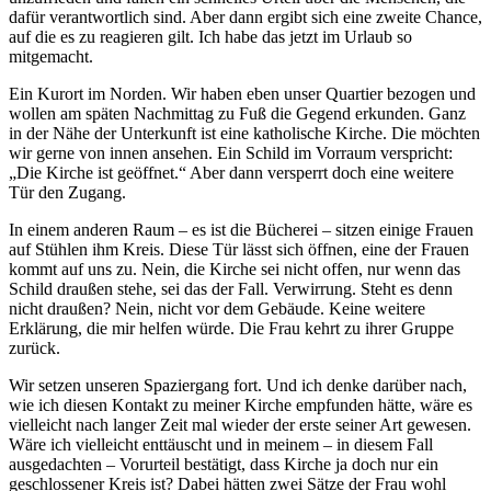
dafür verantwortlich sind. Aber dann ergibt sich eine zweite Chance,
auf die es zu reagieren gilt. Ich habe das jetzt im Urlaub so
mitgemacht.
Ein Kurort im Norden. Wir haben eben unser Quartier bezogen und
wollen am späten Nachmittag zu Fuß die Gegend erkunden. Ganz
in der Nähe der Unterkunft ist eine katholische Kirche. Die möchten
wir gerne von innen ansehen. Ein Schild im Vorraum verspricht:
„Die Kirche ist geöffnet.“ Aber dann versperrt doch eine weitere
Tür den Zugang.
In einem anderen Raum – es ist die Bücherei – sitzen einige Frauen
auf Stühlen ihm Kreis. Diese Tür lässt sich öffnen, eine der Frauen
kommt auf uns zu. Nein, die Kirche sei nicht offen, nur wenn das
Schild draußen stehe, sei das der Fall. Verwirrung. Steht es denn
nicht draußen? Nein, nicht vor dem Gebäude. Keine weitere
Erklärung, die mir helfen würde. Die Frau kehrt zu ihrer Gruppe
zurück.
Wir setzen unseren Spaziergang fort. Und ich denke darüber nach,
wie ich diesen Kontakt zu meiner Kirche empfunden hätte, wäre es
vielleicht nach langer Zeit mal wieder der erste seiner Art gewesen.
Wäre ich vielleicht enttäuscht und in meinem – in diesem Fall
ausgedachten – Vorurteil bestätigt, dass Kirche ja doch nur ein
geschlossener Kreis ist? Dabei hätten zwei Sätze der Frau wohl