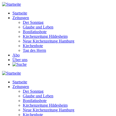
Direkt
zum
Startseite
Inhalt
Zeitungen
Main
Der Sonntag
navigation
Glaube und Leben
Bonifatiusbote
Kirchenzeitung Hildesheim
Neue Kirchenzeitung Hamburg
Kirchenbote
Tag des Herrn
Abo
Über uns
Startseite
Zeitungen
Main
Der Sonntag
navigation
Glaube und Leben
Bonifatiusbote
Kirchenzeitung Hildesheim
Neue Kirchenzeitung Hamburg
Kirchenbote