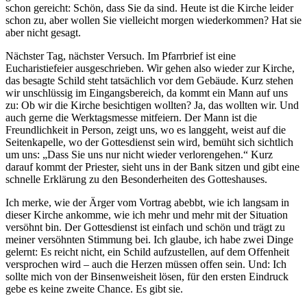
schon gereicht: Schön, dass Sie da sind. Heute ist die Kirche leider
schon zu, aber wollen Sie vielleicht morgen wiederkommen? Hat sie
aber nicht gesagt.
Nächster Tag, nächster Versuch. Im Pfarrbrief ist eine
Eucharistiefeier ausgeschrieben. Wir gehen also wieder zur Kirche,
das besagte Schild steht tatsächlich vor dem Gebäude. Kurz stehen
wir unschlüssig im Eingangsbereich, da kommt ein Mann auf uns
zu: Ob wir die Kirche besichtigen wollten? Ja, das wollten wir. Und
auch gerne die Werktagsmesse mitfeiern. Der Mann ist die
Freundlichkeit in Person, zeigt uns, wo es langgeht, weist auf die
Seitenkapelle, wo der Gottesdienst sein wird, bemüht sich sichtlich
um uns: „Dass Sie uns nur nicht wieder verlorengehen.“ Kurz
darauf kommt der Priester, sieht uns in der Bank sitzen und gibt eine
schnelle Erklärung zu den Besonderheiten des Gotteshauses.
Ich merke, wie der Ärger vom Vortrag abebbt, wie ich langsam in
dieser Kirche ankomme, wie ich mehr und mehr mit der Situation
versöhnt bin. Der Gottesdienst ist einfach und schön und trägt zu
meiner versöhnten Stimmung bei. Ich glaube, ich habe zwei Dinge
gelernt: Es reicht nicht, ein Schild aufzustellen, auf dem Offenheit
versprochen wird – auch die Herzen müssen offen sein. Und: Ich
sollte mich von der Binsenweisheit lösen, für den ersten Eindruck
gebe es keine zweite Chance. Es gibt sie.