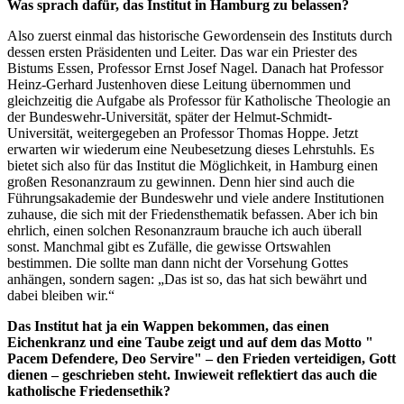
Was sprach dafür, das Institut in Hamburg zu belassen?
Also zuerst einmal das historische Gewordensein des Instituts durch
dessen ersten Präsidenten und Leiter. Das war ein Priester des
Bistums Essen, Professor Ernst Josef Nagel. Danach hat Professor
Heinz-Gerhard Justenhoven diese Leitung übernommen und
gleichzeitig die Aufgabe als Professor für Katholische Theologie an
der Bundeswehr-Universität, später der Helmut-Schmidt-
Universität, weitergegeben an Professor Thomas Hoppe. Jetzt
erwarten wir wiederum eine Neubesetzung dieses Lehrstuhls. Es
bietet sich also für das Institut die Möglichkeit, in Hamburg einen
großen Resonanzraum zu gewinnen. Denn hier sind auch die
Führungsakademie der Bundeswehr und viele andere Institutionen
zuhause, die sich mit der Friedensthematik befassen. Aber ich bin
ehrlich, einen solchen Resonanzraum brauche ich auch überall
sonst. Manchmal gibt es Zufälle, die gewisse Ortswahlen
bestimmen. Die sollte man dann nicht der Vorsehung Gottes
anhängen, sondern sagen: „Das ist so, das hat sich bewährt und
dabei bleiben wir.“
Das Institut hat ja ein Wappen bekommen, das einen
Eichenkranz und eine Taube zeigt und auf dem das Motto "
Pacem Defendere, Deo Servire" – den Frieden verteidigen, Gott
dienen – geschrieben steht. Inwieweit reflektiert das auch die
katholische Friedensethik?