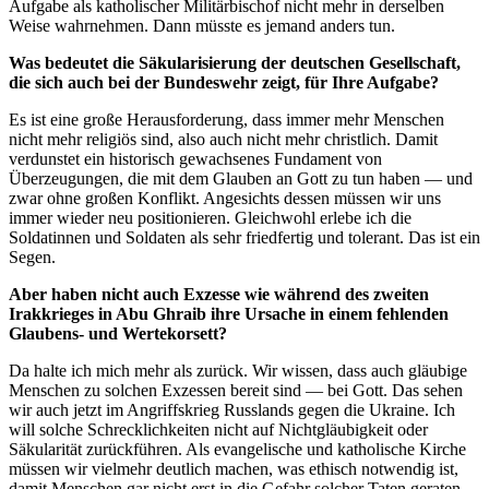
Aufgabe als katholischer Militärbischof nicht mehr in derselben
Weise wahrnehmen. Dann müsste es jemand anders tun.
Was bedeutet die Säkularisierung der deutschen Gesellschaft,
die sich auch bei der Bundeswehr zeigt, für Ihre Aufgabe?
Es ist eine große Herausforderung, dass immer mehr Menschen
nicht mehr religiös sind, also auch nicht mehr christlich. Damit
verdunstet ein historisch gewachsenes Fundament von
Überzeugungen, die mit dem Glauben an Gott zu tun haben — und
zwar ohne großen Konflikt. Angesichts dessen müssen wir uns
immer wieder neu positionieren. Gleichwohl erlebe ich die
Soldatinnen und Soldaten als sehr friedfertig und tolerant. Das ist ein
Segen.
Aber haben nicht auch Exzesse wie während des zweiten
Irakkrieges in Abu Ghraib ihre Ursache in einem fehlenden
Glaubens- und Wertekorsett?
Da halte ich mich mehr als zurück. Wir wissen, dass auch gläubige
Menschen zu solchen Exzessen bereit sind — bei Gott. Das sehen
wir auch jetzt im Angriffskrieg Russlands gegen die Ukraine. Ich
will solche Schrecklichkeiten nicht auf Nichtgläubigkeit oder
Säkularität zurückführen. Als evangelische und katholische Kirche
müssen wir vielmehr deutlich machen, was ethisch notwendig ist,
damit Menschen gar nicht erst in die Gefahr solcher Taten geraten.