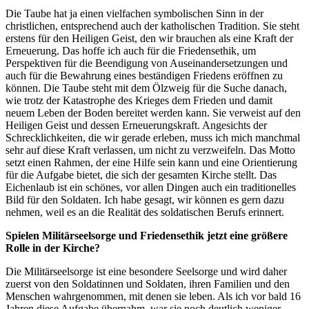
Die Taube hat ja einen vielfachen symbolischen Sinn in der
christlichen, entsprechend auch der katholischen Tradition. Sie steht
erstens für den Heiligen Geist, den wir brauchen als eine Kraft der
Erneuerung. Das hoffe ich auch für die Friedensethik, um
Perspektiven für die Beendigung von Auseinandersetzungen und
auch für die Bewahrung eines beständigen Friedens eröffnen zu
können. Die Taube steht mit dem Ölzweig für die Suche danach,
wie trotz der Katastrophe des Krieges dem Frieden und damit
neuem Leben der Boden bereitet werden kann. Sie verweist auf den
Heiligen Geist und dessen Erneuerungskraft. Angesichts der
Schrecklichkeiten, die wir gerade erleben, muss ich mich manchmal
sehr auf diese Kraft verlassen, um nicht zu verzweifeln. Das Motto
setzt einen Rahmen, der eine Hilfe sein kann und eine Orientierung
für die Aufgabe bietet, die sich der gesamten Kirche stellt. Das
Eichenlaub ist ein schönes, vor allen Dingen auch ein traditionelles
Bild für den Soldaten. Ich habe gesagt, wir können es gern dazu
nehmen, weil es an die Realität des soldatischen Berufs erinnert.
Spielen Militärseelsorge und Friedensethik jetzt eine größere
Rolle in der Kirche?
Die Militärseelsorge ist eine besondere Seelsorge und wird daher
zuerst von den Soldatinnen und Soldaten, ihren Familien und den
Menschen wahrgenommen, mit denen sie leben. Als ich vor bald 16
Jahren diese Aufgabe übernahm, war sie noch deutlich weniger