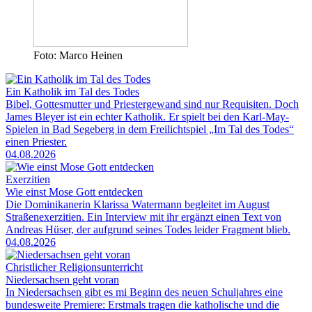
Foto: Marco Heinen
Ein Katholik im Tal des Todes
Bibel, Gottesmutter und Priestergewand sind nur Requisiten. Doch
James Bleyer ist ein echter Katholik. Er spielt bei den Karl-May-
Spielen in Bad Segeberg in dem Freilichtspiel „Im Tal des Todes“
einen Priester.
04.08.2026
Exerzitien
Wie einst Mose Gott entdecken
Die Dominikanerin Klarissa Watermann begleitet im August
Straßenexerzitien. Ein Interview mit ihr ergänzt einen Text von
Andreas Hüser, der aufgrund seines Todes leider Fragment blieb.
04.08.2026
Christlicher Religionsunterricht
Niedersachsen geht voran
In Niedersachsen gibt es mi Beginn des neuen Schuljahres eine
bundesweite Premiere: Erstmals tragen die katholische und die