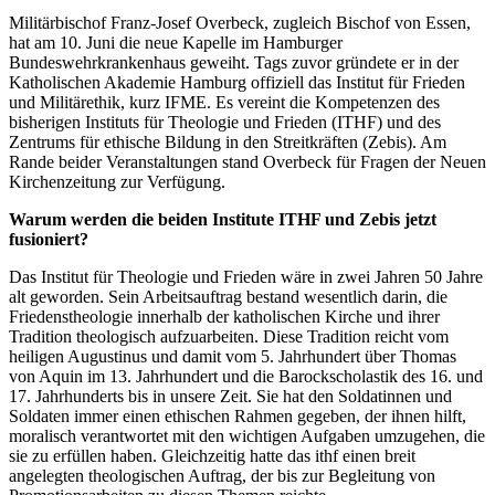
Militärbischof Franz-Josef Overbeck, zugleich Bischof von Essen,
hat am 10. Juni die neue Kapelle im Hamburger
Bundeswehrkrankenhaus geweiht. Tags zuvor gründete er in der
Katholischen Akademie Hamburg offiziell das Institut für Frieden
und Militärethik, kurz IFME. Es vereint die Kompetenzen des
bisherigen Instituts für Theologie und Frieden (ITHF) und des
Zentrums für ethische Bildung in den Streitkräften (Zebis). Am
Rande beider Veranstaltungen stand Overbeck für Fragen der Neuen
Kirchenzeitung zur Verfügung.
Warum werden die beiden Institute ITHF und Zebis jetzt
fusioniert?
Das Institut für Theologie und Frieden wäre in zwei Jahren 50 Jahre
alt geworden. Sein Arbeitsauftrag bestand wesentlich darin, die
Friedenstheologie innerhalb der katholischen Kirche und ihrer
Tradition theologisch aufzuarbeiten. Diese Tradition reicht vom
heiligen Augustinus und damit vom 5. Jahrhundert über Thomas
von Aquin im 13. Jahrhundert und die Barockscholastik des 16. und
17. Jahrhunderts bis in unsere Zeit. Sie hat den Soldatinnen und
Soldaten immer einen ethischen Rahmen gegeben, der ihnen hilft,
moralisch verantwortet mit den wichtigen Aufgaben umzugehen, die
sie zu erfüllen haben. Gleichzeitig hatte das ithf einen breit
angelegten theologischen Auftrag, der bis zur Begleitung von