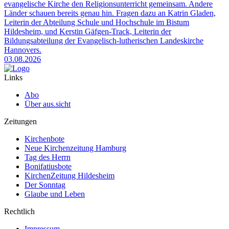
evangelische Kirche den Religionsunterricht gemeinsam. Andere
Länder schauen bereits genau hin. Fragen dazu an Katrin Gladen,
Leiterin der Abteilung Schule und Hochschule im Bistum
Hildesheim, und Kerstin Gäfgen-Track, Leiterin der
Bildungsabteilung der Evangelisch-lutherischen Landeskirche
Hannovers.
03.08.2026
Links
Abo
Über aus.sicht
Zeitungen
Kirchenbote
Neue Kirchenzeitung Hamburg
Tag des Herrn
Bonifatiusbote
KirchenZeitung Hildesheim
Der Sonntag
Glaube und Leben
Rechtlich
Impressum