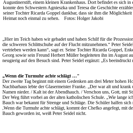
Augustinerstift, einem kleinen Krankenhaus. Dort befindet es sich in d
konnte den Schwestern Agnieszka und Teresa die Geschichte erzählen.
seiner Tochter Ricarda Goppel dankbar, dass sie ihm die Möglichkeit 
Heimat noch einmal zu sehen. Fotos: Holger Jakobi
„Hier im Teich haben wir gebadet und haben Schilf für die Prozession
die schweren Schlittschuhe auf der Flucht mitzunehmen.“ Peter Seide
vertrieben werden kann“, sagt er. Seine Tochter Ricarda Goppel, En
Georg sowie sein Freund Herbert Müller begleiteten ihn im August auf 
neugierig auf den Besuch sind. Peter Seidel ergänzt: „Es beeindruckt
„Wenn die Turmuhr achte schlägt …"
Der zweite Tag beginnt mit einem Gedenken am drei Meter hohen Hol
Nachbarhaus lebte der Glasermeister Franke. „Der war alt und krank 
Namen nieder. / Kalt ist der Abendhauch. / Verschon uns, Gott, mit St
Der Weg führt vorbei an der alten katholischen Schule. „Wie lange ich 
Bauch war bekannt für Strenge und Schläge. Die Schüler halfen sich 
,Wenn die Turmuhr achte schlägt, kommt der Chefko angefegt, mit d
Bauch geworden ist, weiß Peter Seidel nicht.