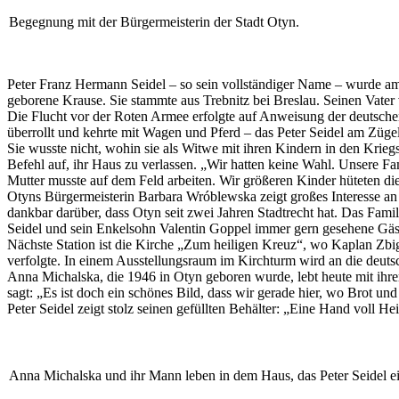
Begegnung mit der Bürgermeisterin der Stadt Otyn.
Peter Franz Hermann Seidel – so sein vollständiger Name – wurde am
geborene Krause. Sie stammte aus Trebnitz bei Breslau. Seinen Vater v
Die Flucht vor der Roten Armee erfolgte auf Anweisung der deutsche
überrollt und kehrte mit Wagen und Pferd – das Peter Seidel am Zügel
Sie wusste nicht, wohin sie als Witwe mit ihren Kindern in den Kriegs
Befehl auf, ihr Haus zu verlassen. „Wir hatten keine Wahl. Unsere 
Mutter musste auf dem Feld arbeiten. Wir größeren Kinder hüteten d
Otyns Bürgermeisterin Barbara Wróblewska zeigt großes Interesse an P
dankbar darüber, dass Otyn seit zwei Jahren Stadtrecht hat. Das Fam
Seidel und sein Enkelsohn Valentin Goppel immer gern gesehene Gäs
Nächste Station ist die Kirche „Zum heiligen Kreuz“, wo Kaplan Zbi
verfolgte. In einem Ausstellungsraum im Kirchturm wird an die deut
Anna Michalska, die 1946 in Otyn geboren wurde, lebt heute mit ihr
sagt: „Es ist doch ein schönes Bild, dass wir gerade hier, wo Brot 
Peter Seidel zeigt stolz seinen gefüllten Behälter: „Eine Hand voll H
Anna Michalska und ihr Mann leben in dem Haus, das Peter Seidel e