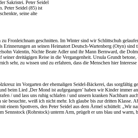
er Sakristei. Peter Seidel
 Peter Seidel (85) ist
schenkte, seine alte
 zu Fronleichnam geschnitten. Im Winter sind wir Schlittschuh gelaufen
ls Erinnerungen an seinen Heimatort Deutsch-Wartenberg (Otyn) sind ti
kelsohn Valentin, Nichte Beate Adler und ihr Mann Bernward, die Dolm
seiner dreitägigen Reise in die Vergangenheit. Ursula Grundt betone, d
 mich sehr, zu wissen und zu erfahren, dass die Menschen hier Interess
zkreuz im Vorgarten der ehemaligen Seidel-Bäckerei, das sorgfältig
und beim Lied ,Der Mond ist aufgegangen’ haben wir Kinder immer an i
rafen / und lass uns ruhig schlafen / und unsern kranken Nachbarn auch
sie besuchte, weiß ich nicht mehr. Ich glaube bis zur dritten Klasse. A
mit einem Spottvers, den Peter Seidel aus dem Ärmel schüttelt: „Wir 
em Sennstock (Rohrstock) unterm Arm, prügelt er uns blau und warm, 