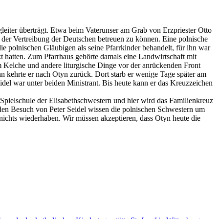
gleiter überträgt. Etwa beim Vaterunser am Grab von Erzpriester Otto
 der Vertreibung der Deutschen betreuen zu können. Eine polnische
 polnischen Gläubigen als seine Pfarrkinder behandelt, für ihn war
kt hatten. Zum Pfarrhaus gehörte damals eine Landwirtschaft mit
 Kelche und andere liturgische Dinge vor der anrückenden Front
n kehrte er nach Otyn zurück. Dort starb er wenige Tage später am
Seidel war unter beiden Ministrant. Bis heute kann er das Kreuzzeichen
e Spielschule der Elisabethschwestern und hier wird das Familienkreuz
h den Besuch von Peter Seidel wissen die polnischen Schwestern um
n nichts wiederhaben. Wir müssen akzeptieren, dass Otyn heute die