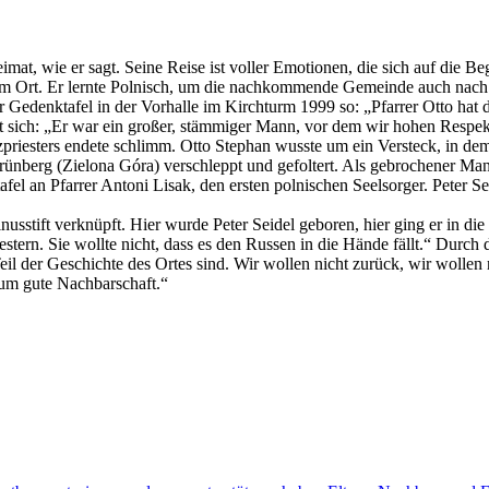
mat, wie er sagt. Seine Reise ist voller Emotionen, die sich auf die Be
 am Ort. Er lernte Polnisch, um die nachkommende Gemeinde auch nach
denktafel in der Vorhalle im Kirchturm 1999 so: „Pfarrer Otto hat die
ert sich: „Er war ein großer, stämmiger Mann, vor dem wir hohen Respe
iesters endete schlimm. Otto Stephan wusste um ein Versteck, in dem
ünberg (Zielona Góra) verschleppt und gefoltert. Als gebrochener Man
tafel an Pfarrer Antoni Lisak, den ersten polnischen Seelsorger. Peter 
usstift verknüpft. Hier wurde Peter Seidel geboren, hier ging er in di
tern. Sie wollte nicht, dass es den Russen in die Hände fällt.“ Durc
 Teil der Geschichte des Ortes sind. Wir wollen nicht zurück, wir wolle
um gute Nachbarschaft.“