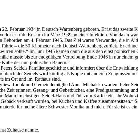
 22. Februar 1934 in Deutsch-Wartenberg geboren. Er ist das zweite K
erlor er früh. Er starb im März 1939 an einer Infektion. Von da an war 
n Behörden am 4. Februar 1945. Das Ziel waren Verwandte, die in Altk
 führte – die 50 Kilometer nach Deutsch-Wartenberg zurück. Er erinner
wirren sollte.“ Im Juni 1945 kamen dann die aus den einst polnischen O
Familie musste bis zur endgültigen Vertreibung Ende 1946 in nur ein
ie Kühe der nun polnischen Bauern.“
eters Seidels Familiengeschichte und informiert über die Entwicklung 
ilienbuch der Seidels wird künftig als Kopie mit anderen Zeugnissen im
te im Ort und im Rathaus sind.
gniew Tartak und Gemeindemitglied Anna Michalska warten. Peter Seide
sche Zeit erinnert. Gesang- und Gebetbücher, eine Predigtsammlung un
em Mann im einstigen Seidel-Haus und lädt zum Kaffee ein. Ihr Wohnzi
und Gebäck verkauft wurden, bei Kuchen und Kaffee zusammensitzen.“ Sc
eimaterde für meine ältere Schwester Monika und mich. Für sie ist es ein
inst Zuhause nannte.