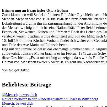
Erinnerung an Erzpriester Otto Stephan
Zurückkommen will Seidel auf keinen Fall. Aber Otyn bleibt seine Hei
Stephan. Stephan war von 1920 bis 1946 der letzte deutsche Pfarrer
Lokalzeitung würdigte ihn im Zusammenhang mit der Anbringung der Ge
der Mensch wichtig und nicht seine Nationalität.“ Peter Seidel erinn
Federvieh, Schweinen, Kühen und Pferden.“ Doch das Leben des Erzpr
versteckt waren. Stephan wurde denunziert und von der Miliz nach Gr
16. Juli 1946. In der Kirchen-Vorhalle findet sich weiter eine Gedenk
und Teile des Ave Maria auf Polnisch beten.
Eng mit der Familie Seidel ist das ehemalige Krankenhaus St. Augustin
aufbewahrt. „Unsere Mutter brachte es im Februar 1945 zu den Schwes
diese Geschichte. „Es ist mir wichtig zu zeigen, dass wir als Familie
Heimat von Menschen zweier Völker ist. Es geht um Nachbarschaft, 
Von Holger Jakobi
Beliebteste Beiträge
Neuer Spielplatz in der Kindertagesstätte St. Josef in Wittenberg
Mensch, beweg dich