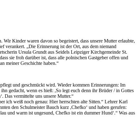
. Wir Kinder waren davon so begeistert, dass unsere Mutter erlaubte,
ef verankert. „Die Erinnerung ist der Ort, aus dem niemand
etscherin Ursula Grundt aus Seidels Leipziger Kirchgemeinde St.
ass sie froh darüber ist, dass alle polnischen Gastgeber offen und
e an meiner Geschichte haben.“
 gepflegt und geschmückt wird. Wieder kommen Erinnerungen: Im
hn gedacht, wenn es hieß: ,So legt euch denn ihr Brüder / in Gottes
‘. Das vermittelte uns unsere Mutter.“
ber ich weiß noch genau: Hier herrschten alte Sitten.“ Lehrer Karl
nannten den Schulmeister Bauch kurz ,Chefko‘ und haben gerufen:
blau und warm ist ungesund, Chefko ist ein dummer Hund‘.“ Was aus