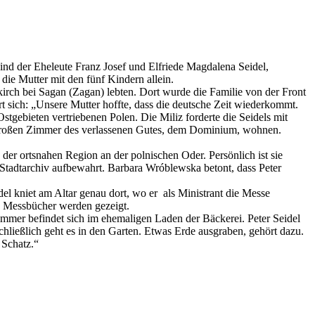
ind der Eheleute Franz Josef und Elfriede Magdalena Seidel,
die Mutter mit den fünf Kindern allein.
irch bei Sagan (Zagan) lebten. Dort wurde die Familie von der Front
t sich: „Unsere Mutter hoffte, dass die deutsche Zeit wiederkommt.
stgebieten vertriebenen Polen. Die Miliz forderte die Seidels mit
em großen Zimmer des verlassenen Gutes, dem Dominium, wohnen.
der ortsnahen Region an der polnischen Oder. Persönlich ist sie
 Stadtarchiv aufbewahrt. Barbara Wróblewska betont, dass Peter
l kniet am Altar genau dort, wo er als Ministrant die Messe
d Messbücher werden gezeigt.
mmer befindet sich im ehemaligen Laden der Bäckerei. Peter Seidel
hließlich geht es in den Garten. Etwas Erde ausgraben, gehört dazu.
 Schatz.“