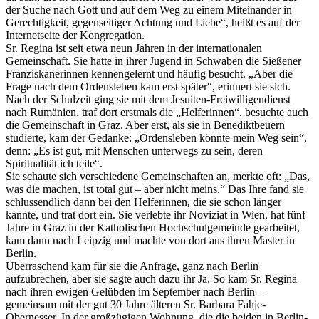
der Suche nach Gott und auf dem Weg zu einem Miteinander in
Gerechtigkeit, ­gegenseitiger Achtung und Liebe“, heißt es auf der
Internetseite der Kongregation.
Sr. Regina ist seit etwa neun Jahren in der internationalen
Gemeinschaft. Sie hatte in ihrer Jugend in Schwaben die Sießener
Franziskanerinnen kennengelernt und häufig besucht. „Aber die
Frage nach dem Ordensleben kam erst später“, erinnert sie sich.
Nach der Schulzeit ging sie mit dem Jesuiten-Freiwilligendienst
nach Rumänien, traf dort erstmals die „Helferinnen“, besuchte auch
die Gemeinschaft in Graz. Aber erst, als sie in Benediktbeuern
studierte, kam der Gedanke: „Ordensleben könnte mein Weg sein“,
denn: „Es ist gut, mit Menschen unterwegs zu sein, deren
Spiritualität ich teile“.
Sie schaute sich verschiedene Gemeinschaften an, merkte oft: „Das,
was die machen, ist total gut – aber nicht meins.“ Das Ihre fand sie
schlussendlich dann bei den Helferinnen, die sie schon länger
kannte, und trat dort ein. Sie verlebte ihr Noviziat in Wien, hat fünf
Jahre in Graz in der Katholischen Hochschulgemeinde gearbeitet,
kam dann nach Leipzig und machte von dort aus ihren Master in
Berlin.
Überraschend kam für sie die Anfrage, ganz nach Berlin
aufzubrechen, aber sie sagte auch dazu ihr Ja. So kam Sr. Regina
nach ihren ewigen Gelübden im September nach Berlin –
gemeinsam mit der gut 30 Jahre älteren Sr. Barbara Fahje-
Obernesser. In der großzügigen Wohnung, die die beiden in Berlin-