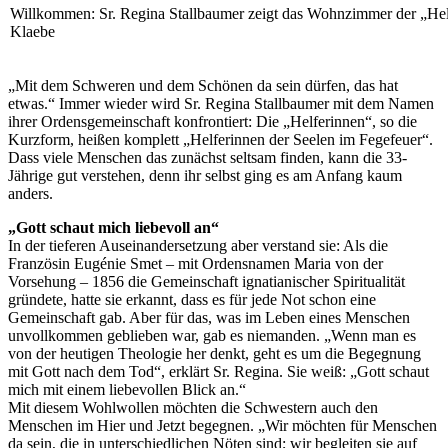
Willkommen: Sr. Regina Stallbaumer zeigt das Wohnzimmer der „Helf
Klaebe
„Mit dem Schweren und dem Schönen da sein dürfen, das hat
etwas.“ Immer wieder wird Sr. Regina Stallbaumer mit dem Namen
ihrer Ordensgemeinschaft konfrontiert: Die „Helferinnen“, so die
Kurzform, heißen komplett „Helferinnen der Seelen im Fegefeuer“.
Dass viele Menschen das zunächst seltsam finden, kann die 33-
Jährige gut verstehen, denn ihr selbst ging es am Anfang kaum
anders.
„Gott schaut mich liebevoll an“
In der tieferen Auseinandersetzung aber verstand sie: Als die
Französin Eugénie Smet – mit Ordensnamen Maria von der
Vorsehung – 1856 die Gemeinschaft ignatianischer Spiritualität
gründete, hatte sie erkannt, dass es für jede Not schon eine
Gemeinschaft gab. Aber für das, was im Leben eines Menschen
unvollkommen geblieben war, gab es niemanden. „Wenn man es
von der heutigen Theologie her denkt, geht es um die Begegnung
mit Gott nach dem Tod“, erklärt Sr. Regina. Sie weiß: „Gott schaut
mich mit einem liebevollen Blick an.“
Mit diesem Wohlwollen möchten die Schwestern auch den
Menschen im Hier und Jetzt ­begegnen. „Wir möchten für Menschen
da sein, die in unterschiedlichen Nöten sind; wir begleiten sie auf