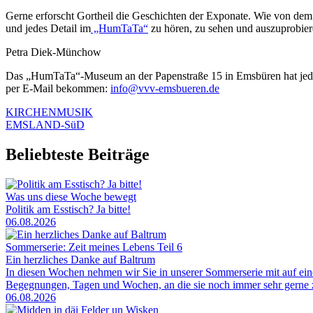
Gerne erforscht Gortheil die Geschichten der Exponate. Wie von de
und jedes Detail im
„HumTaTa“
zu hören, zu sehen und auszuprobiere
Petra Diek-Münchow
Das „HumTaTa“-Museum an der Papenstraße 15 in Emsbüren hat jeden l
per E-Mail bekommen:
info@vvv-emsbueren.de
KIRCHENMUSIK
EMSLAND-SüD
Beliebteste Beiträge
Was uns diese Woche bewegt
Politik am Esstisch? Ja bitte!
06.08.2026
Sommerserie: Zeit meines Lebens Teil 6
Ein herzliches Danke auf Baltrum
In diesen Wochen nehmen wir Sie in unserer Sommerserie mit auf ei
Begegnungen, Tagen und Wochen, an die sie noch immer sehr gerne zu
06.08.2026