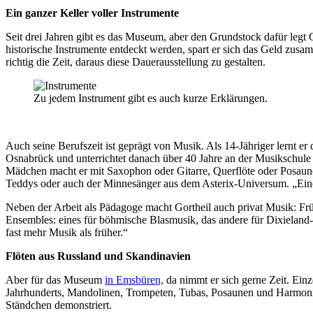
Ein ganzer Keller voller Instrumente
Seit drei Jahren gibt es das Museum, aber den Grundstock dafür legt 
historische Instrumente entdeckt werden, spart er sich das Geld zusa
richtig die Zeit, daraus diese Dauerausstellung zu gestalten.
Zu jedem Instrument gibt es auch kurze Erklärungen.
Auch seine Berufszeit ist geprägt von Musik. Als 14-Jähriger lernt e
Osnabrück und unterrichtet danach über 40 Jahre an der Musikschul
Mädchen macht er mit Saxophon oder Gitarre, Querflöte oder Posaune ve
Teddys oder auch der Minnesänger aus dem Asterix-Universum. „Eine 
Neben der Arbeit als Pädagoge macht Gortheil auch privat Musik: Früh
Ensembles: eines für böhmische Blasmusik, das andere für Dixieland-
fast mehr Musik als früher.“
Flöten aus Russland und Skandinavien
Aber für das Museum
in Emsbüren,
da nimmt er sich gerne Zeit. Ei
Jahrhunderts, Mandolinen, Trompeten, Tubas, Posaunen und Harmonika
Ständchen demonstriert.