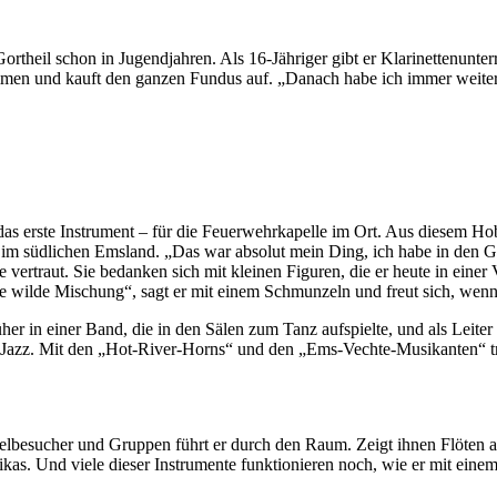
Gortheil schon in Jugendjahren. Als 16-Jähriger gibt er Klarinettenunt
mmen und kauft den ganzen Fundus auf. „Danach habe ich immer weiter ge
r das erste Instrument – für die Feuerwehrkapelle im Ort. Aus diesem H
e im südlichen Emsland. „Das war absolut mein Ding, ich habe in den 
rtraut. Sie bedanken sich mit kleinen Figuren, die er heute in einer V
wilde Mischung“, sagt er mit einem Schmunzeln und freut sich, wenn e
er in einer Band, die in den Sälen zum Tanz aufspielte, und als Leiter
Jazz. Mit den „Hot-River-Horns“ und den „Ems-Vechte-Musikanten“ trit
nzelbesucher und Gruppen führt er durch den Raum. Zeigt ihnen Flöte
s. Und viele dieser Instrumente funktionieren noch, wie er mit einem