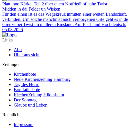
Platt inne Kärke: Teil 2 über einen Notfriedhof nahe Twist
Midden in däi Felder un Wisken
Für den einen ist es das Wegekreuz inmitten einer weiten Landschaft, 
verbinden. Um solche manchmal auch verborgenen Orte geht es in der
Grenze bei Twist im mittleren Emsland. Auf Platt- und Hochdeutsch.
05.08.2026
Links
Abo
Über aus.sicht
Zeitungen
Kirchenbote
Neue Kirchenzeitung Hamburg
Tag des Herrn
Bonifatiusbote
KirchenZeitung Hildesheim
Der Sonntag
Glaube und Leben
Rechtlich
Impressum