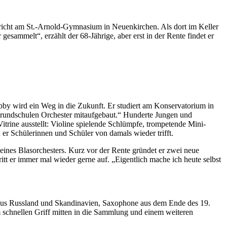
erricht am St.-Arnold-Gymnasium in Neuenkirchen. Als dort im Keller
sammelt“, erzählt der 68-Jährige, aber erst in der Rente findet er
obby wird ein Weg in die Zukunft. Er studiert am Konservatorium in
Grundschulen Orchester mitaufgebaut.“ Hunderte Jungen und
itrine ausstellt: Violine spielende Schlümpfe, trompetende Mini-
r Schülerinnen und Schüler von damals wieder trifft.
 eines Blasorchesters. Kurz vor der Rente gründet er zwei neue
t er immer mal wieder gerne auf. „Eigentlich mache ich heute selbst
n aus Russland und Skandinavien, Saxophone aus dem Ende des 19.
 schnellen Griff mitten in die Sammlung und einem weiteren