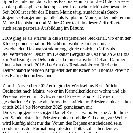
Sprachschule und danach das Pastoralseminar für die Ordenspriester
an der philosophisch-theologischen Hochschule Münster besuchte.
Seit 2006 ist er für das Bistum Mainz tätig, zunächst als Stadt-
Jugendseelsorger und parallel als Kaplan in Mainz, unter anderem in
Mainz-Hechtsheim und Mainz-Oberstadt. In dieser Zeit erfolgte
auch seine pastorale Ausbildung im Bistum.
2009 ging er als Pfarrer in die Pfarrgemeinde Neckartal, wo er in der
Klostergemeinschaft in Hirschhorn wohnte. In der damals
bestehenden Dekanatsstruktur engagierte er sich ab 2016 als
stellvertretender Dekan im Dekanat Bergstraße-Ost und ab 2021 bis
zur Auflösung der Dekanate als kommissarischer Dekan. Darüber
hinaus hat er seit 2016 das Amt des Regionaloberen für die in
Deutschland lebenden Mitglieder der indischen St. Thomas Provinz
des Karmelitenordens inne.
Zum 1. November 2022 erfolgte der Wechsel ins Bischöfliche
Ordinariat nach Mainz, wo er im Karmelitenkloster wohnt und als
Personalreferent mit Schwerpunkt Priester tätig ist. Die neu
geschaffene Aufgabe als Formationspräfekt im Priesterseminar nahm
er seit 2024 bis November 2025 gemeinsam mit
Diözesanjugendseelsorger Daniel Kretsch wahr. Für die Aufnahme
von Seminaristen ins Priesterseminar und die Zulassung zur Weihe
wird künftig nicht nur das Votum des Regens entscheidend sein,
sondern das der Formationspräfekten. Pottackal ist beratendes