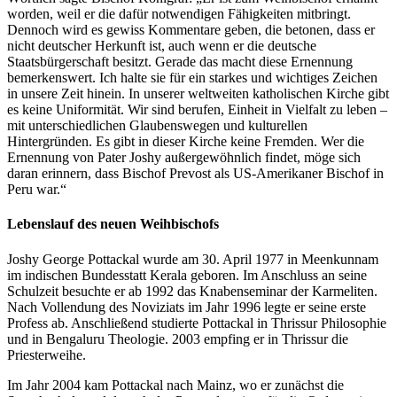
worden, weil er die dafür notwendigen Fähigkeiten mitbringt.
Dennoch wird es gewiss Kommentare geben, die betonen, dass er
nicht deutscher Herkunft ist, auch wenn er die deutsche
Staatsbürgerschaft besitzt. Gerade das macht diese Ernennung
bemerkenswert. Ich halte sie für ein starkes und wichtiges Zeichen
in unsere Zeit hinein. In unserer weltweiten katholischen Kirche gibt
es keine Uniformität. Wir sind berufen, Einheit in Vielfalt zu leben –
mit unterschiedlichen Glaubenswegen und kulturellen
Hintergründen. Es gibt in dieser Kirche keine Fremden. Wer die
Ernennung von Pater Joshy außergewöhnlich findet, möge sich
daran erinnern, dass Bischof Prevost als US-Amerikaner Bischof in
Peru war.“
Lebenslauf des neuen Weihbischofs
Joshy George Pottackal wurde am 30. April 1977 in Meenkunnam
im indischen Bundesstatt Kerala geboren. Im Anschluss an seine
Schulzeit besuchte er ab 1992 das Knabenseminar der Karmeliten.
Nach Vollendung des Noviziats im Jahr 1996 legte er seine erste
Profess ab. Anschließend studierte Pottackal in Thrissur Philosophie
und in Bengaluru Theologie. 2003 empfing er in Thrissur die
Priesterweihe.
Im Jahr 2004 kam Pottackal nach Mainz, wo er zunächst die