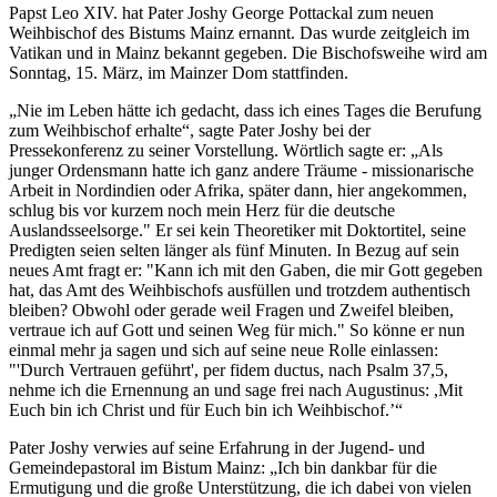
Papst Leo XIV. hat Pater Joshy George Pottackal zum neuen
Weihbischof des Bistums Mainz ernannt. Das wurde zeitgleich im
Vatikan und in Mainz bekannt gegeben. Die Bischofsweihe wird am
Sonntag, 15. März, im Mainzer Dom stattfinden.
„Nie im Leben hätte ich gedacht, dass ich eines Tages die Berufung
zum Weihbischof erhalte“, sagte Pater Joshy bei der
Pressekonferenz zu seiner Vorstellung. Wörtlich sagte er: „Als
junger Ordensmann hatte ich ganz andere Träume - missionarische
Arbeit in Nordindien oder Afrika, später dann, hier angekommen,
schlug bis vor kurzem noch mein Herz für die deutsche
Auslandsseelsorge." Er sei kein Theoretiker mit Doktortitel, seine
Predigten seien selten länger als fünf Minuten. In Bezug auf sein
neues Amt fragt er: "Kann ich mit den Gaben, die mir Gott gegeben
hat, das Amt des Weihbischofs ausfüllen und trotzdem authentisch
bleiben? Obwohl oder gerade weil Fragen und Zweifel bleiben,
vertraue ich auf Gott und seinen Weg für mich." So könne er nun
einmal mehr ja sagen und sich auf seine neue Rolle einlassen:
"'Durch Vertrauen geführt', per fidem ductus, nach Psalm 37,5,
nehme ich die Ernennung an und sage frei nach Augustinus: ,Mit
Euch bin ich Christ und für Euch bin ich Weihbischof.ʼ“
Pater Joshy verwies auf seine Erfahrung in der Jugend- und
Gemeindepastoral im Bistum Mainz: „Ich bin dankbar für die
Ermutigung und die große Unterstützung, die ich dabei von vielen