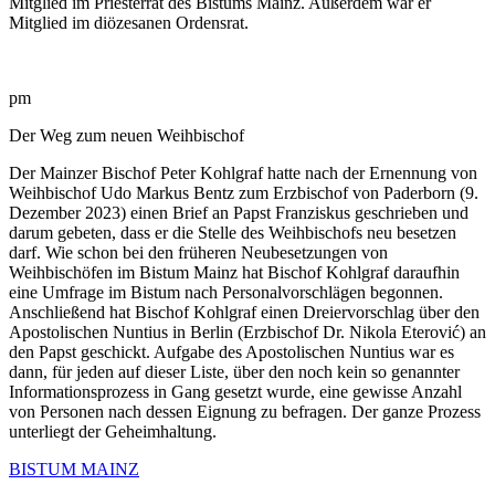
Mitglied im Priesterrat des Bistums Mainz. Außerdem war er
Mitglied im diözesanen Ordensrat.
pm
Der Weg zum neuen Weihbischof
Der Mainzer Bischof Peter Kohlgraf hatte nach der Ernennung von
Weihbischof Udo Markus Bentz zum Erzbischof von Paderborn (9.
Dezember 2023) einen Brief an Papst Franziskus geschrieben und
darum gebeten, dass er die Stelle des Weihbischofs neu besetzen
darf. Wie schon bei den früheren Neubesetzungen von
Weihbischöfen im Bistum Mainz hat Bischof Kohlgraf daraufhin
eine Umfrage im Bistum nach Personalvorschlägen begonnen.
Anschließend hat Bischof Kohlgraf einen Dreiervorschlag über den
Apostolischen Nuntius in Berlin (Erzbischof Dr. Nikola Eterović) an
den Papst geschickt. Aufgabe des Apostolischen Nuntius war es
dann, für jeden auf dieser Liste, über den noch kein so genannter
Informationsprozess in Gang gesetzt wurde, eine gewisse Anzahl
von Personen nach dessen Eignung zu befragen. Der ganze Prozess
unterliegt der Geheimhaltung.
BISTUM MAINZ