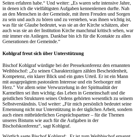
Seiten erfahren habe.“ Und weiter: „Es waren sehr intensive Jahre,
in denen ich die vielfältigsten Aufgaben kennenlernen durfte. Nah
an den Menschen in der Gemeinde, mit ihren Freuden und Sorgen
zu sein und auch zu hören und zu verstehen, was ihnen wichtig ist,
was für sie Glaube bedeutet, was sie an der Kirche schätzen, aber
auch was sie an der Institution Kirche manchmal kritisch sehen, war
mir immer ein Anliegen. Dankbar bin ich für die Kontakte zu allen
Generationen der Gemeinde.“
Kohlgraf freut sich über Unterstützung
Bischof Kohlgraf würdigte bei der Pressekonferenz den ernannten
Weihbischof: „Zu seinen Charakterzügen zählen Bescheidenheit,
Kompetenz, ein klarer Blick und ein gutes Urteil. Er ist ein Mann
mit ausgeprägtem pastoralem Interesse und ein Seelsorger mit
Herz." Vor allem seine Verwurzelung in der Spiritualität der
Karmeliten sei ihm wichtig; das Leben in Gemeinschaft und die
geistlichen Strukturen seines Ordens gehörten wesentlich zu seinem
Selbstverständnis. Und weiter: „Für mich persönlich bedeutet seine
Ernennung nicht nur Unterstützung in der täglichen Arbeit, sondern
auch einen mitbrüderlichen Gesprächspartner – für die Themen
unseres Bistums wie auch für die Aufgaben in der
Bischofskonferenz“, sagt Kohlgraf.
Wörtlich sagte Bischof Kohlgraf: „Er ist zum Weihbischof ernannt