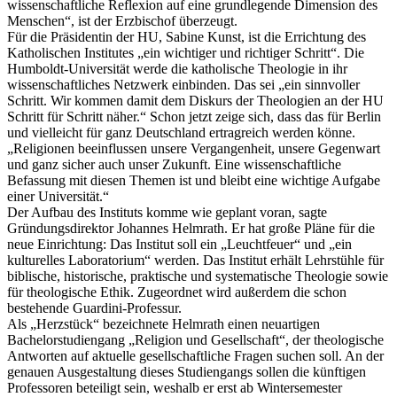
wissenschaftliche Reflexion auf eine grundlegende Dimension des
Menschen“, ist der Erzbischof überzeugt.
Für die Präsidentin der HU, Sabine Kunst, ist die Errichtung des
Katholischen Institutes „ein wichtiger und richtiger Schritt“. Die
Humboldt-Universität werde die katholische Theologie in ihr
wissenschaftliches Netzwerk einbinden. Das sei „ein sinnvoller
Schritt. Wir kommen damit dem Diskurs der Theologien an der HU
Schritt für Schritt näher.“ Schon jetzt zeige sich, dass das für Berlin
und vielleicht für ganz Deutschland ertragreich werden könne.
„Religionen beeinflussen unsere Vergangenheit, unsere Gegenwart
und ganz sicher auch unser Zukunft. Eine wissenschaftliche
Befassung mit diesen Themen ist und bleibt eine wichtige Aufgabe
einer Universität.“
Der Aufbau des Instituts komme wie geplant voran, sagte
Gründungsdirektor Johannes Helmrath. Er hat große Pläne für die
neue Einrichtung: Das Institut soll ein „Leuchtfeuer“ und „ein
kulturelles Laboratorium“ werden. Das Institut erhält Lehrstühle für
biblische, historische, praktische und systematische Theologie sowie
für theologische Ethik. Zugeordnet wird außerdem die schon
bestehende Guardini-Professur.
Als „Herzstück“ bezeichnete Helmrath einen neuartigen
Bachelorstudiengang „Religion und Gesellschaft“, der theologische
Antworten auf aktuelle gesellschaftliche Fragen suchen soll. An der
genauen Ausgestaltung dieses Studiengangs sollen die künftigen
Professoren beteiligt sein, weshalb er erst ab Wintersemester