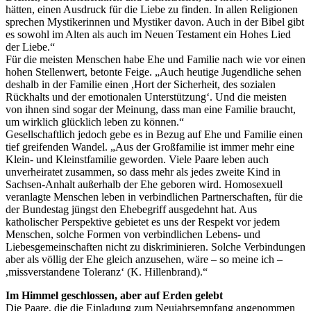
hätten, einen Ausdruck für die Liebe zu finden. In allen Religionen
sprechen Mystikerinnen und Mystiker davon. Auch in der Bibel gibt
es sowohl im Alten als auch im Neuen Testament ein Hohes Lied
der Liebe.“
Für die meisten Menschen habe Ehe und Familie nach wie vor einen
hohen Stellenwert, betonte Feige. „Auch heutige Jugendliche sehen
deshalb in der Familie einen ,Hort der Sicherheit, des sozialen
Rückhalts und der emotionalen Unterstützung‘. Und die meisten
von ihnen sind sogar der Meinung, dass man eine Familie braucht,
um wirklich glücklich leben zu können.“
Gesellschaftlich jedoch gebe es in Bezug auf Ehe und Familie einen
tief greifenden Wandel. „Aus der Großfamilie ist immer mehr eine
Klein- und Kleinstfamilie geworden. Viele Paare leben auch
unverheiratet zusammen, so dass mehr als jedes zweite Kind in
Sachsen-Anhalt außerhalb der Ehe geboren wird. Homosexuell
veranlagte Menschen leben in verbindlichen Partnerschaften, für die
der Bundestag jüngst den Ehebegriff ausgedehnt hat. Aus
katholischer Perspektive gebietet es uns der Respekt vor jedem
Menschen, solche Formen von verbindlichen Lebens- und
Liebesgemeinschaften nicht zu diskriminieren. Solche Verbindungen
aber als völlig der Ehe gleich anzusehen, wäre – so meine ich –
,missverstandene Toleranz‘ (K. Hillenbrand).“
Im Himmel geschlossen, aber auf Erden gelebt
Die Paare, die die Einladung zum Neujahrsempfang angenommen