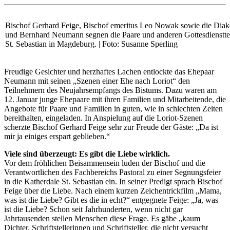
Bischof Gerhard Feige, Bischof emeritus Leo Nowak sowie die Diak
und Bernhard Neumann segnen die Paare und anderen Gottesdiensttei
St. Sebastian in Magdeburg. | Foto: Susanne Sperling
Freudige Gesichter und herzhaftes Lachen entlockte das Ehepaar
Neumann mit seinen „Szenen einer Ehe nach Loriot“ den
Teilnehmern des Neujahrsempfangs des Bistums. Dazu waren am
12. Januar junge Ehepaare mit ihren Familien und Mitarbeitende, die
Angebote für Paare und Familien in guten, wie in schlechten Zeiten
bereithalten, eingeladen. In Anspielung auf die Loriot-Szenen
scherzte Bischof Gerhard Feige sehr zur Freude der Gäste: „Da ist
mir ja einiges erspart geblieben.“
Viele sind überzeugt: Es gibt die Liebe wirklich.
Vor dem fröhlichen Beisammensein luden der Bischof und die
Verantwortlichen des Fachbereichs Pastoral zu einer Segnungsfeier
in die Katherdale St. Sebastian ein. In seiner Predigt sprach Bischof
Feige über die Liebe. Nach einem kurzen Zeichentrickfilm „Mama,
was ist die Liebe? Gibt es die in echt?“ entgegnete Feige: „Ja, was
ist die Liebe? Schon seit Jahrhunderten, wenn nicht gar
Jahrtausenden stellen Menschen diese Frage. Es gäbe „kaum
Dichter, Schriftstellerinnen und Schriftsteller, die nicht versucht