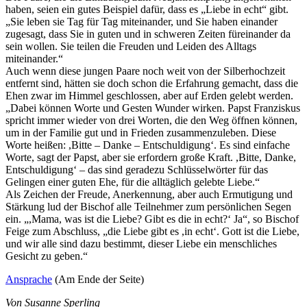
haben, seien ein gutes Beispiel dafür, dass es „Liebe in echt“ gibt.
„Sie leben sie Tag für Tag miteinander, und Sie haben einander
zugesagt, dass Sie in guten und in schweren Zeiten füreinander da
sein wollen. Sie teilen die Freuden und Leiden des Alltags
miteinander.“
Auch wenn diese jungen Paare noch weit von der Silberhochzeit
entfernt sind, hätten sie doch schon die Erfahrung gemacht, dass die
Ehen zwar im Himmel geschlossen, aber auf Erden gelebt werden.
„Dabei können Worte und Gesten Wunder wirken. Papst Franziskus
spricht immer wieder von drei Worten, die den Weg öffnen können,
um in der Familie gut und in Frieden zusammenzuleben. Diese
Worte heißen: ,Bitte – Danke – Entschuldigung‘. Es sind einfache
Worte, sagt der Papst, aber sie erfordern große Kraft. ,Bitte, Danke,
Entschuldigung‘ – das sind geradezu Schlüsselwörter für das
Gelingen einer guten Ehe, für die alltäglich gelebte Liebe.“
Als Zeichen der Freude, Anerkennung, aber auch Ermutigung und
Stärkung lud der Bischof alle Teilnehmer zum persönlichen Segen
ein. „,Mama, was ist die Liebe? Gibt es die in echt?‘ Ja“, so Bischof
Feige zum Abschluss, „die Liebe gibt es ,in echt‘. Gott ist die Liebe,
und wir alle sind dazu bestimmt, dieser Liebe ein menschliches
Gesicht zu geben.“
Ansprache
(Am Ende der Seite)
Von Susanne Sperling