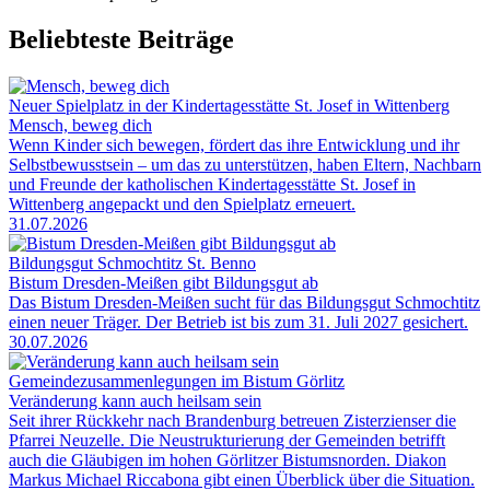
Beliebteste Beiträge
Neuer Spielplatz in der Kindertagesstätte St. Josef in Wittenberg
Mensch, beweg dich
Wenn Kinder sich bewegen, fördert das ihre Entwicklung und ihr
Selbstbewusstsein – um das zu unterstützen, haben Eltern, Nachbarn
und Freunde der katholischen Kindertagesstätte St. Josef in
Wittenberg angepackt und den Spielplatz erneuert.
31.07.2026
Bildungsgut Schmochtitz St. Benno
Bistum Dresden-Meißen gibt Bildungsgut ab
Das Bistum Dresden-Meißen sucht für das Bildungsgut Schmochtitz
einen neuer Träger. Der Betrieb ist bis zum 31. Juli 2027 gesichert.
30.07.2026
Gemeindezusammenlegungen im Bistum Görlitz
Veränderung kann auch heilsam sein
Seit ihrer Rückkehr nach Brandenburg betreuen Zisterzienser die
Pfarrei Neuzelle. Die Neustrukturierung der Gemeinden betrifft
auch die Gläubigen im hohen Görlitzer Bistumsnorden. Diakon
Markus Michael Riccabona gibt einen Überblick über die Situation.