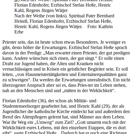
Nach der Weihe (von links). Spiritual Pater Bernhard
Heindl, Florian Edenhofer, Erzbischof Stefan Heße,
Henric Kahl, Regens Jürgen Wätjer. Foto: Kathrin
Erbe
Priester sein, das ist heute schon etwas Besonderes. Je weniger es
gibt, desto höher die Erwartungen. Erzbischof Stefan Heße sprach
davon in der Predigt: „Man erwartet einen Priester, der gut predigen
kann. Andere wünschen sich einen, der gut singt.“ Er solle einen
Draht zur Jugend haben, die Alten und Kranken nicht
vernachlässigen und in Krisen ein geistlicher Begleiter sein. Er soll
leiten, „von Hausmeistertätigkeiten und Entertainerqualitäten ganz
zu schweigen“. Da werden die Erwartungen unrealistisch. Ein nicht
überzogener Anspruch aber sei es, dass Pries-ter im Leben stehen,
nah an den Menschen sind und „mitten in der Wirklichkeit“.
Florian Edenhofer (36), der schon als Militär- und
Studentenseelsorger gearbeitet hat, und Henric Kahl (29), der als
Jugendlicher die katholische Kirche entdeckt hat und außerdem den
Beruf des Altenpflegers gelernt hat, sind Männer aus dem Leben.
War ihr Weg ein „Umweg“ zum Ziel? „Gott umarmt euch mit der
Wirklichkeit eures Lebens, mit den einzelnen Etappen, die es dort
gibt“, sagte Erzbischof Heße. „Dadurch hat er euch eine Richtung