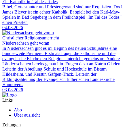
Ein Katholik im Tal des Todes
Bibel, Gottesmutter und Priestergewand sind nur Requisiten. Doch
James Bleyer ist ein echter Katholik. Er spielt bei den Karl-May-
Spielen in Bad Segeberg in dem Freilichtspiel „Im Tal des Todes“
einen Priester.
04.08.2026
Christlicher Religionsunterricht
Niedersachsen geht voran
In Niedersachsen gibt es mi Beginn des neuen Schuljahres eine
bundesweite Premiere: Erstmals tragen die katholische und die
evangelische Kirche den Religionsunterricht gemeinsam. Andere
Länder schauen bereits genau hin. Fragen dazu an Katrin Gladen,
Leiterin der Abteilung Schule und Hochschule im Bistum
Hildesheim, und Kerstin Gäfgen-Track, Leiterin der
Bildungsabteilung der Evangelisch-lutherischen Landeskirche
Hannovers.
03.08.2026
Links
Abo
Über aus.sicht
Zeitungen