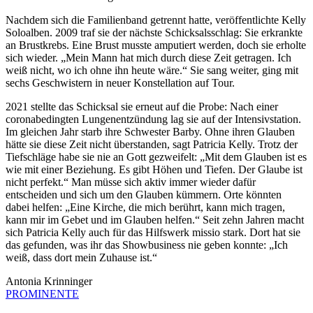
Nachdem sich die Familienband getrennt hatte, veröffentlichte Kelly
Soloalben. 2009 traf sie der nächste Schicksalsschlag: Sie erkrankte
an Brustkrebs. Eine Brust musste amputiert werden, doch sie erholte
sich wieder. „Mein Mann hat mich durch diese Zeit getragen. Ich
weiß nicht, wo ich ohne ihn heute wäre.“ Sie sang weiter, ging mit
sechs Geschwistern in neuer Konstellation auf Tour.
2021 stellte das Schicksal sie erneut auf die Probe: Nach einer
coronabedingten Lungenentzündung lag sie auf der Intensivstation.
Im gleichen Jahr starb ihre Schwester Barby. Ohne ihren Glauben
hätte sie diese Zeit nicht überstanden, sagt Patricia Kelly. Trotz der
Tiefschläge habe sie nie an Gott gezweifelt: „Mit dem Glauben ist es
wie mit einer Beziehung. Es gibt Höhen und Tiefen. Der Glaube ist
nicht perfekt.“ Man müsse sich aktiv immer wieder dafür
entscheiden und sich um den Glauben kümmern. Orte könnten
dabei helfen: „Eine Kirche, die mich berührt, kann mich tragen,
kann mir im Gebet und im Glauben helfen.“ Seit zehn Jahren macht
sich Patricia Kelly auch für das Hilfswerk missio stark. Dort hat sie
das gefunden, was ihr das Showbusiness nie geben konnte: „Ich
weiß, dass dort mein Zuhause ist.“
Antonia Krinninger
PROMINENTE