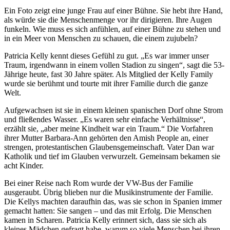
Ein Foto zeigt eine junge Frau auf einer Bühne. Sie hebt ihre Hand,
als würde sie die Menschenmenge vor ihr dirigieren. Ihre Augen
funkeln. Wie muss es sich anfühlen, auf einer Bühne zu stehen und
in ein Meer von Menschen zu schauen, die einem zujubeln?
Patricia Kelly kennt dieses Gefühl zu gut. „Es war immer unser
Traum, irgendwann in einem vollen Stadion zu singen“, sagt die 53-
Jährige heute, fast 30 Jahre später. Als Mitglied der Kelly Family
wurde sie berühmt und tourte mit ihrer Familie durch die ganze
Welt.
Aufgewachsen ist sie in einem kleinen spanischen Dorf ohne Strom
und fließendes Wasser. „Es waren sehr einfache Verhältnisse“,
erzählt sie, „aber meine Kindheit war ein Traum.“ Die Vorfahren
ihrer Mutter Barbara-Ann gehörten den Amish People an, einer
strengen, protestantischen Glaubensgemeinschaft. Vater Dan war
Katholik und tief im Glauben verwurzelt. Gemeinsam bekamen sie
acht Kinder.
Bei einer Reise nach Rom wurde der VW-Bus der Familie
ausgeraubt. Übrig blieben nur die Musikinstrumente der Familie.
Die Kellys machten daraufhin das, was sie schon in Spanien immer
gemacht hatten: Sie sangen – und das mit Erfolg. Die Menschen
kamen in Scharen. Patricia Kelly erinnert sich, dass sie sich als
kleines Mädchen gefragt habe, warum so viele Menschen bei ihren