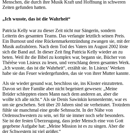
Menschen, die durch ihre Musik Kraft und Hoffnung in schweren
Zeiten gefunden hatten.
„Ich wusste, das ist die Wahrheit“
Patricia Kelly war zu dieser Zeit nicht nur Sängerin, sondern
Leiterin des gesamten Teams. Das verlangte letztlich seinen Preis.
Ein Burnout und eine Rückenmarkentzündung zwangen sie, mit der
Musik aufzuhören. Nach dem Tod des Vaters im August 2002 löste
sich die Band auf. In dieser Zeit fing Patricia Kelly wieder an zu
beten. Weil ihr die Bibel zu komplex war, begann sie, Bücher von
Thérèse von Lisieux zu lesen, und verschlang deren gesamtes Werk.
„Ich wusste, das ist die Wahrheit“, erzählt sie. In Lisieux’ Werken
habe sie das Feuer wiedergefunden, das sie von ihrer Mutter kannte.
Als sie wieder gesund war, beschloss sie, ins Kloster einzutreten.
Davon sei ihre Familie aber nicht begeistert gewesen: „Meine
Brüder schleppten einen Mann nach dem anderen an, aber die
wollte ich alle nicht.“ Als sie Denis Sawinkin kennenlernte, war es
um sie geschehen. Seit über 20 Jahren sind sie verheiratet. Trotzdem
fühle sie manchmal eine große Sehnsucht. In der Nähe von
Ordensschwestern zu sein, sei für sie immer noch sehr besonders.
Sie ist der festen Überzeugung, dass jeder Mensch eine von Gott
gegebene Aufgabe hat: „Meine Mission ist es zu singen. Aber die
der Schwestern ist viel größer.“