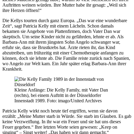
Auftritten weinen würden. Ihre Mutter habe ihr gesagt: „Weil sich
ihre Herzen öffnen!“
Die Kellys tourten durch ganz Europa. „Das war eine wunderbare
Zeit“, sagt Patricia Kelly mit einem Lächeln. Schon damals
bekamen sie Angebote von Plattenfirmen, doch Vater Dan war
skeptisch. Um seine Kinder nicht zu gefährden, lehnte er ab. Als
Barbara-Ann mit ihrem jüngsten Sohn Angelo schwanger war,
erfuhr sie, dass sie Brustkrebs hat. Ärzte rieten ihr, das Kind
abzutreiben, um frühzeitig mit einer Chemotherapie anfangen zu
können, doch sie lehnte ab. Die Familie reiste zurück nach Spanien,
wo Angelo zur Welt kam. Ein Jahr später erlag Barbara-Ann ihrer
Krankheit.
Kleine Anfänge: Die Kelly Family, mit Vater Dan
(rechts), bei einem Auftritt in der Düsseldorfer
Innenstadt 1989. Foto: imago/United Archives
Patricia Kelly wirkt noch heute tief ergriffen, wenn sie davon
erzählt: „Meine Mutter starb in Würde. Sie starb im Glauben. Es gab
keine Verzweiflung. In ihr war ein Feuer und sie hat uns dieses
Feuer gegeben.“ Ihre letzten Worte seien gewesen: „Keep on
singing“ – Singt weiter! „Das haben wir dann gemacht.“