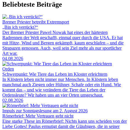
Beliebteste Beiträge
Bremer Priester betreibt Extremsport
„Bin ich verrückt?“
Der Bremer Priester Pawel Nowak hat eines der härtesten
Radrennen der Welt geschafft, einmal quer durch die USA. Er hat
mit Hitze, Wind und Bergen gekämpft, kaum geschlafen – und die
Strapazen genossen. Auch, weil sein Ziel mehr als nur sportlicher
Art war.
04.08.2026
Orden
Schwerpunkt: Wie Tiere das Leben im Kloster erleichtern
In Klöstern leben nicht immer nur Menschen. In Klöstern leben
manchmal auch Ziegen oder Hühner, Schafe oder ein Hund. Wie
kommt das – und wie verändern die Tiere das Leben der
Ordensleute? Wir haben uns an vier Orten umgeschaut.
02.08.2026
Impuls zur Sonntagslesung am 2. August 2026
Römerbrief: Mehr Vertrauen geht nicht
Eine starke These im Römerbrief: Nichts kann uns scheiden von der
Liebe Gottes! Paulus ermutigt damit die Gläubigen, die in seiner