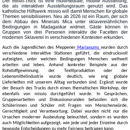
Der
missio-Truck
ist eine multimediale, mobile Ausstellung,
die als interaktiver Ausstellungsraum genutzt wird. Das
katholische Hilfswerk missio will damit Menschen für globale
Themen sensibilisieren. Neu ab 2026 ist ein Raum, der sich
dem Abbau des Minerals Mica unter sklavereiähnlichen
Bedingungen in Madagaskar widmet. Gäste können in
Gruppen von drei Personen interaktiv die Facetten der
modernen Sklaverei in verschiedenen Kontexten erkunden.
Auch die Jugendlichen des Meppener
Marianums
wurden durch
verschiedene interaktive Stationen geführt, die eindrucksvoll
aufzeigten, unter welchen Bedingungen Menschen weltweit
arbeiten und leben. Anhand konkreter Beispiele aus der
Rohstoffgewinnung, der Textilproduktion oder der
Lebensmittelindustrie wurde deutlich, wie eng globale
Lieferketten mit unserem Alltag verbunden sind.
Ergänzt wurde
der Besuch des Trucks durch einen thematischen Workshop, der
ebenfalls von missio durchgeführt wurde. In Gesprächen,
Gruppenarbeiten und Diskussionsrunden befassten sich die
Schülerinnen und Schüler mit Fragen von Menschenwürde,
Gerechtigkeit und Verantwortung. Dabei wurden nicht nur die
Ursachen moderner Ausbeutung beleuchtet, sondern es wurden
auch Möglichkeiten aufgezeigt, wie jede und jeder Einzelne durch
bewusste Entscheidungen zu mehr Fairness beitragen kann.