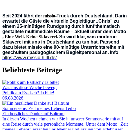
Seit 2024 fährt der
missio
-Truck durch Deutschland. Darin
erwartet die Gäste die virtuelle Begleitfigur „Chris“ zu
einem 25-minütigen Rundgang durch fünf thematisch
gestaltete multimediale Räume – aktuell unter dem Motto
„Eine Welt. Keine Sklaverei.
So wird klar, was moderne
Sklaverei mit uns in Deutschland zu tun hat. Passend
dazu bietet missio eine 90-minütige Unterrichtsreihe mit
geschultem pädagogischem Begleitpersonal an. Info
:
https://www.missio-hilft.de/
Beliebteste Beiträge
Was uns diese Woche bewegt
Politik am Esstisch? Ja bitte!
06.08.2026
Sommerserie: Zeit meines Lebens Teil 6
Ein herzliches Danke auf Baltrum
In diesen Wochen nehmen wir Sie in unserer Sommerserie mit auf
eine Reise durch viele persönliche Momente. Unter dem Motto „Zeit
meines Lebens“ erzählen uns Männer und Frauen von Erlebnissen,