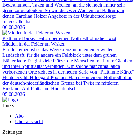
Begegnungen, Tagen und Wochen, an die sie noch immer sehr
gerne zurückdenken. So wie die zwei Wochen auf Baltrum, in
denen Carolina Holzer Angebote in der Urlauberseelsorge
mitgestaltet hat.
06.08.2026
Platt inne Kärke: Teil 2 über einen Notfriedhof nahe Twist
Midden in däi Felder un Wisken
Für den einen ist es das Wegekreuz inmitten einer weiten
Landschaft, für die andere ein Felsblock unter dem grünen
Blätterdach: Es gibt viele Plätze, die Menschen mit ihrem Glauben
und ihrer Spiritualität verbinden. Um solche manchmal auch
verborgenen Orte geht es in der neuen Serie von „Platt inne Kärke“.
Heute erzählt Hildegard Pool aus Haren von einem Notfriedhof an
der deutsch-niederländischen Grenze bei Twist im mittleren
Emsland. Auf Platt- und Hochdeutsch.
05.08.2026
Links
Abo
Über aus.sicht
Zeitungen