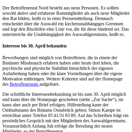
Der Betroffenenrat Nord besteht aus neun Personen. Es sollten
sowohl aktive und erfahrene Ratsmitglieder als auch neue Mitglieder
den Rat bilden, heißt es in einer Pressemitteilung. Demnach
entscheidet über die Auswahl ein kirchenunabhängiges Gremium
und legt den Bischöfen eine Liste vor, die für diese bindend sei. Das
unterstreiche die Unabhängigkeit des Auswahlgremiums, heißt es.
Interesse bis 30. April bekunden
Bewerbungen sind möglich von Betroffenen, die in einem der
Bistümer Missbrauch erfahren haben oder heute dort leben, die
psychische und physische Stabilität hinsichtlich der eigenen
Aufarbeitung haben oder die klare Vorstellungen über die eigene
Motivation mitbringen. Weitere Kriterien sind auf der Homepage
des
Betroffenenrats
aufgelistet.
Die schriftliche Interessenbekundung ist bis zum 30. April möglich
und kann über die Homepage geschehen (siehe „Zur Sache“), sie
kann aber auch per Brief erfolgen. Hilfestellung kann der
Ombudsmann des Bistums Osnabrück geben; Simon Kampe ist
erreichbar unter Telefon 05 41/31 83 89. Auf das Schreiben folgt ein
persönliches Gespräch mit den Mitgliedern des Auswahlgremiums.
Voraussichtlich Anfang Juli erfolge die Berufung der neuen
Mitglieder, so der Betroffenenrat.