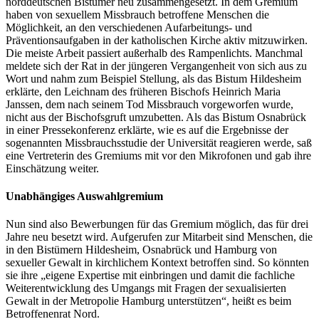
norddeutschen Bistümer neu zusammengesetzt. In dem Gremium
haben von sexuellem Missbrauch betroffene Menschen die
Möglichkeit, an den verschiedenen Aufarbeitungs- und
Präventionsaufgaben in der katholischen Kirche aktiv mitzuwirken.
Die meiste Arbeit passiert außerhalb des Rampenlichts. Manchmal
meldete sich der Rat in der jüngeren Vergangenheit von sich aus zu
Wort und nahm zum Beispiel Stellung, als das Bistum Hildesheim
erklärte, den Leichnam des früheren Bischofs Heinrich Maria
Janssen, dem nach seinem Tod Missbrauch vorgeworfen wurde,
nicht aus der Bischofsgruft umzubetten. Als das Bistum Osnabrück
in einer Pressekonferenz erklärte, wie es auf die Ergebnisse der
sogenannten Missbrauchsstudie der Universität reagieren werde, saß
eine Vertreterin des Gremiums mit vor den Mikrofonen und gab ihre
Einschätzung weiter.
Unabhängiges Auswahlgremium
Nun sind also Bewerbungen für das Gremium möglich, das für drei
Jahre neu besetzt wird. Aufgerufen zur Mitarbeit sind Menschen, die
in den Bistümern Hildesheim, Osnabrück und Hamburg von
sexueller Gewalt in kirchlichem Kontext betroffen sind. So könnten
sie ihre „eigene Expertise mit einbringen und damit die fachliche
Weiterentwicklung des Umgangs mit Fragen der sexualisierten
Gewalt in der Metropolie Hamburg unterstützen“, heißt es beim
Betroffenenrat Nord.