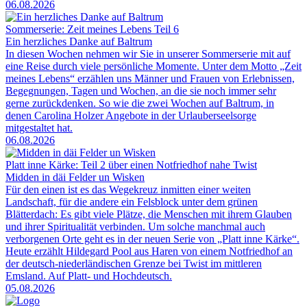
06.08.2026
Sommerserie: Zeit meines Lebens Teil 6
Ein herzliches Danke auf Baltrum
In diesen Wochen nehmen wir Sie in unserer Sommerserie mit auf
eine Reise durch viele persönliche Momente. Unter dem Motto „Zeit
meines Lebens“ erzählen uns Männer und Frauen von Erlebnissen,
Begegnungen, Tagen und Wochen, an die sie noch immer sehr
gerne zurückdenken. So wie die zwei Wochen auf Baltrum, in
denen Carolina Holzer Angebote in der Urlauberseelsorge
mitgestaltet hat.
06.08.2026
Platt inne Kärke: Teil 2 über einen Notfriedhof nahe Twist
Midden in däi Felder un Wisken
Für den einen ist es das Wegekreuz inmitten einer weiten
Landschaft, für die andere ein Felsblock unter dem grünen
Blätterdach: Es gibt viele Plätze, die Menschen mit ihrem Glauben
und ihrer Spiritualität verbinden. Um solche manchmal auch
verborgenen Orte geht es in der neuen Serie von „Platt inne Kärke“.
Heute erzählt Hildegard Pool aus Haren von einem Notfriedhof an
der deutsch-niederländischen Grenze bei Twist im mittleren
Emsland. Auf Platt- und Hochdeutsch.
05.08.2026