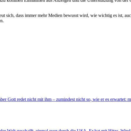
Dazu kommen Einnahmen aus Anzeigen und die Unterstützung von der G
t sich, dass immer mehr Medien bewusst wird, wie wichtig es ist, auc
en.
aber Gott redet nicht mit ihm – zumindest nicht so, wie er es erwartet:
der Welt geschafft, einmal quer durch die USA. Er hat mit Hitze, Win