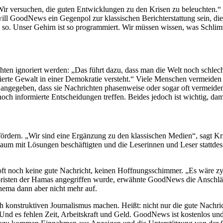
„Wir versuchen, die guten Entwicklungen zu den Krisen zu beleuchten.
o will GoodNews ein Gegenpol zur klassischen Berichterstattung sein, di
h so. Unser Gehirn ist so programmiert. Wir müssen wissen, was Schlim
en ignoriert werden: „Das führt dazu, dass man die Welt noch schlechter
ls vierte Gewalt in einer Demokratie versteht.“ Viele Menschen vermeid
 angegeben, dass sie Nachrichten phasenweise oder sogar oft vermeiden
och informierte Entscheidungen treffen. Beides jedoch ist wichtig, dam
ern. „Wir sind eine Ergänzung zu den klassischen Medien“, sagt Kriel
aum mit Lösungen beschäftigten und die Leserinnen und Leser stattdes
oft noch keine gute Nachricht, keinen Hoffnungsschimmer. „Es wäre zyn
rroristen der Hamas angegriffen wurde, erwähnte GoodNews die Anschl
hema dann aber nicht mehr auf.
uch konstruktiven Journalismus machen. Heißt: nicht nur die gute Nac
d es fehlen Zeit, Arbeitskraft und Geld. GoodNews ist kostenlos und f