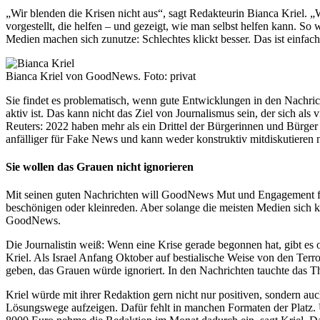
„Wir blenden die Krisen nicht aus“, sagt Redakteurin Bianca Kriel. 
vorgestellt, die helfen – und gezeigt, wie man selbst helfen kann. S
Medien machen sich zunutze: Schlechtes klickt besser. Das ist einfac
Bianca Kriel von GoodNews. Foto: privat
Sie findet es problematisch, wenn gute Entwicklungen in den Nachricht
aktiv ist. Das kann nicht das Ziel von Journalismus sein, der sich a
Reuters: 2022 haben mehr als ein Drittel der Bürgerinnen und Bürger
anfälliger für Fake News und kann weder konstruktiv mitdiskutieren n
Sie wollen das Grauen nicht ignorieren
Mit seinen guten Nachrichten will GoodNews Mut und Engagement förd
beschönigen oder kleinreden. Aber solange die meisten Medien sich k
GoodNews.
Die Journalistin weiß: Wenn eine Krise gerade begonnen hat, gibt es 
Kriel. Als Israel Anfang Oktober auf bestialische Weise von den Te
geben, das Grauen würde ignoriert. In den Nachrichten tauchte das T
Kriel würde mit ihrer Redaktion gern nicht nur positiven, sondern a
Lösungswege aufzeigen. Dafür fehlt in manchen Formaten der Platz. Un