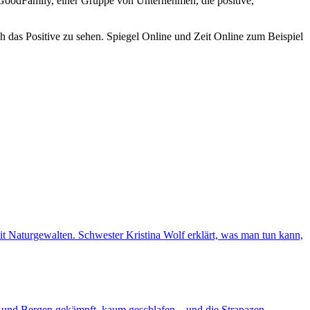
oodFamily, einer Gruppe von Unternehmen, die positive,
h das Positive zu sehen. Spiegel Online und Zeit Online zum Beispiel
 mit Naturgewalten. Schwester Kristina Wolf erklärt, was man tun kann,
d und Bergen gekämpft, kaum geschlafen – und die Strapazen