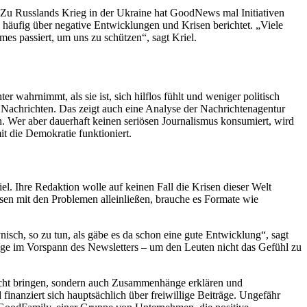
“ Zu Russlands Krieg in der Ukraine hat GoodNews mal Initiativen
e häufig über negative Entwicklungen und Krisen berichtet. „Viele
mes passiert, um uns zu schützen“, sagt Kriel.
 wahrnimmt, als sie ist, sich hilflos fühlt und weniger politisch
en Nachrichten. Das zeigt auch eine Analyse der Nachrichtenagentur
. Wer aber dauerhaft keinen seriösen Journalismus konsumiert, wird
it die Demokratie funktioniert.
. Ihre Redaktion wolle auf keinen Fall die Krisen dieser Welt
sen mit den Problemen alleinließen, brauche es Formate wie
isch, so zu tun, als gäbe es da schon eine gute Entwicklung“, sagt
äge im Vorspann des Newsletters – um den Leuten nicht das Gefühl zu
hricht bringen, sondern auch Zusammenhänge erklären und
inanziert sich hauptsächlich über freiwillige Beiträge. Ungefähr