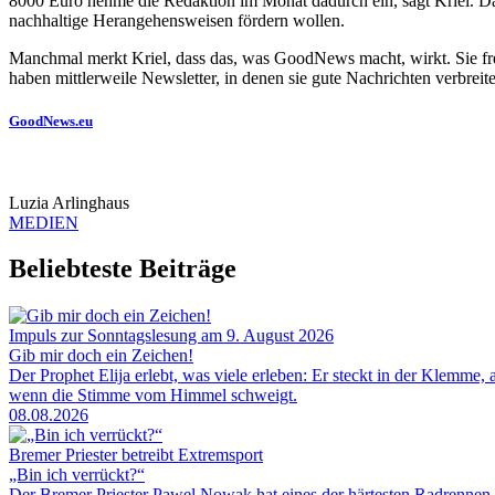
8000 Euro nehme die Redaktion im Monat dadurch ein, sagt Kriel. 
nachhaltige Herangehensweisen fördern wollen.
Manchmal merkt Kriel, dass das, was GoodNews macht, wirkt. Sie freu
haben mittlerweile Newsletter, in denen sie gute Nachrichten verbreit
GoodNews.eu
Luzia Arlinghaus
MEDIEN
Beliebteste Beiträge
Impuls zur Sonntagslesung am 9. August 2026
Gib mir doch ein Zeichen!
Der Prophet Elija erlebt, was viele erleben: Er steckt in der Klemme, 
wenn die Stimme vom Himmel schweigt.
08.08.2026
Bremer Priester betreibt Extremsport
„Bin ich verrückt?“
Der Bremer Priester Pawel Nowak hat eines der härtesten Radrennen 